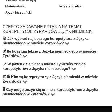
Matematyka
Język angielski
Język hiszpański
CZĘSTO ZADAWANE PYTANIA NA TEMAT
KOREPETYCJE ŻYRARDÓW JĘZYK NIEMIECKI
🥇 Jak wybrać najlepszego korepetytora z Języka
niemieckiego w mieście Żyrardów?
💰 Ile kosztują lekcje z Języka niemieckiego w mieście
Na platformie BUKI znajdziesz 2 korepetytorów
Żyrardów?
oferujących zajęcia z Język niemiecki w miejscowości
📍 W jakich dzielnicach miasta Żyrardów znajdę
Ceny zależą od poziomu, doświadczenia korepetytora i
Żyrardów. Przy wyborze zwróć uwagę na cenę, opinie,
korepetytorów z Języka niemieckiego?
trybu zajęć (online lub stacjonarnie). Średnia cena w
doświadczenie, wykształcenie oraz lokalizację. Warto
🧑‍🏫 Kim są korepetytorzy z Język niemiecki w mieście
Na BUKI możesz znaleźć nauczycieli w niemal
mieście Żyrardów wynosi od 50 do 100 zł/h.
szukać korepetytorów z opcją darmowej lekcji próbnej,
Żyrardów?
wszystkich dzielnicach miasta Żyrardów. Możesz też
aby sprawdzić, czy dany nauczyciel Ci odpowiada.
🖥 Czy mogę uczyć się online z korepetytorem z Języka
Na BUKI znajdziesz wykwalifikowanych nauczycieli,
wybrać lekcje online, jeśli zależy Ci na elastyczności.
niemieckiego w Żyrardów?
studentów oraz praktyków z doświadczeniem. Średnia
Tak, większość korepetytorów prowadzi zajęcia online.
ocena korepetytorów to 4.8/5. Sprawdź ich profile i
To wygodne rozwiązanie, które często jest też tańsze.
opinie, aby wybrać najlepszego.