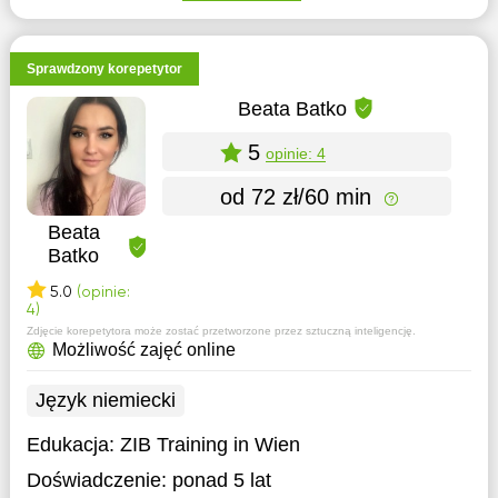
Sprawdzony korepetytor
Beata Batko
5
opinie: 4
od 72 zł/60 min
Beata
Batko
5.0
(opinie:
4)
Zdjęcie korepetytora może zostać przetworzone przez sztuczną inteligencję.
Możliwość zajęć online
Język niemiecki
Edukacja:
ZIB Training in Wien
Doświadczenie:
ponad 5 lat