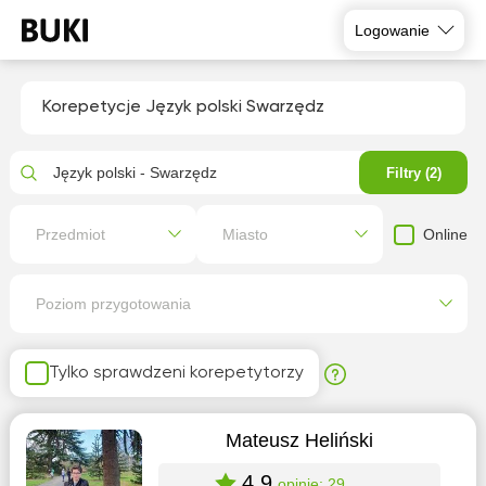
Logowanie
Korepetycje Język polski Swarzędz
Język polski - Swarzędz
Filtry (2)
Online
Przedmiot
Miasto
Poziom przygotowania
Tylko sprawdzeni korepetytorzy
Mateusz Heliński
4.9
opinie: 29