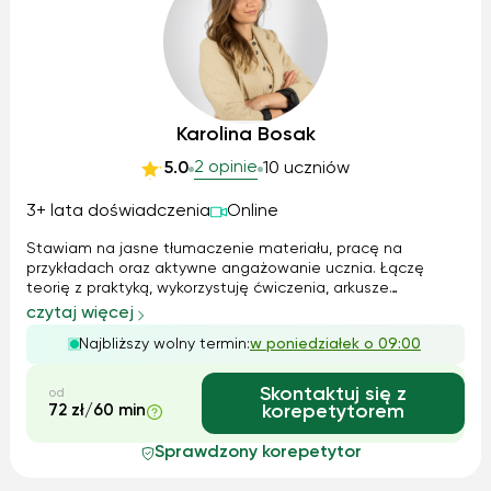
Karolina Bosak
2 opinie
5.0
10 uczniów
3+ lata doświadczenia
Online
Stawiam na jasne tłumaczenie materiału, pracę na
przykładach oraz aktywne angażowanie ucznia. Łączę
teorię z praktyką, wykorzystuję ćwiczenia, arkusze
egzaminacyjne, notatki autorskie oraz rozmowę, aby uczeń
czytaj więcej
rozumiał materiał, a nie tylko go zapamiętywał. Tempo
Najbliższy wolny termin:
w poniedziałek o 09:00
pracy zawsze dopasowuję do możliwości ...
Skontaktuj się z
od
72 zł/60 min
korepetytorem
Sprawdzony korepetytor