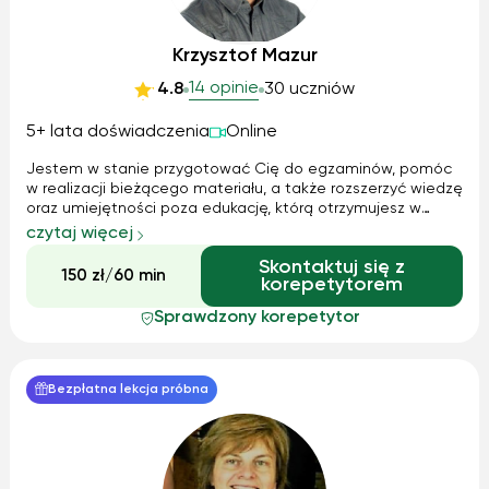
Krzysztof Mazur
14 opinie
4.8
30 uczniów
5+ lata doświadczenia
Online
Jestem w stanie przygotować Cię do egzaminów, pomóc
w realizacji bieżącego materiału, a także rozszerzyć wiedzę
oraz umiejętności poza edukację, którą otrzymujesz w
szkole. - Już od 4 lat przygotowuje do egzaminu 8 klasisty
czytaj więcej
oraz matury. Doskonale znam formę egzaminu - przekażę
Skontaktuj się z
Ci praktyczne porady,...
150 zł/60 min
korepetytorem
Sprawdzony korepetytor
Bezpłatna lekcja próbna