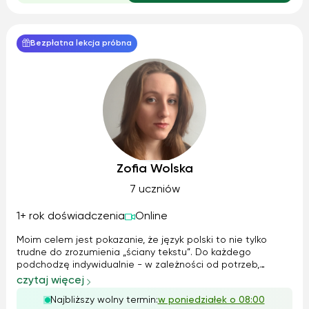
Bezpłatna lekcja próbna
Zofia Wolska
7 uczniów
1+ rok doświadczenia
Online
Moim celem jest pokazanie, że język polski to nie tylko
trudne do zrozumienia „ściany tekstu”. Do każdego
podchodzę indywidualnie - w zależności od potrzeb,
słabych i mocnych stron. W nauce stawiam przede
czytaj więcej
wszystkim na praktykę, ale nie rezygnuję całkowicie z
Najbliższy wolny termin:
w poniedziałek o 08:00
wykładów objaśniających temat. Jeśli ja...