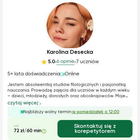
Karolina Desecka
6 opinie
5.0
7 uczniów
5+ lata doświadczenia
Online
Jestem absolwentką studiów filologicznych i pasjonatką
nauczania. Prowadzę zajęcia dla uczniów w każdym wieku
– dzieci, młodzieży, dorosłych oraz obcokrajowców. Moje
lekcje są dynamiczne, pełne energii i kreatywności,
czytaj więcej
ponieważ wierzę, że nauka języka powinna być
Najbliższy wolny termin:
w poniedziałek o 12:00
przyjemnością. Dostosowuję metody nau...
Skontaktuj się z
od
72 zł/60 min
korepetytorem