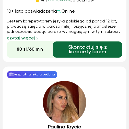
23 opinie
4.9
30 uczniów
10+ lata doświadczenia
Online
Jestem korepetytorem języka polskiego od ponad 12 lat,
prowadzę zajęcia w bardzo miłej i przyjaznej atmosferze,
jednocześnie będąc bardzo wymagającym w tym zakresie,
po każdej lekcji jest zadawana praca domowa oraz testy
czytaj więcej
przygotowujące.
Skontaktuj się z
80 zł/60 min
korepetytorem
Bezpłatna lekcja próbna
Paulina Krycia