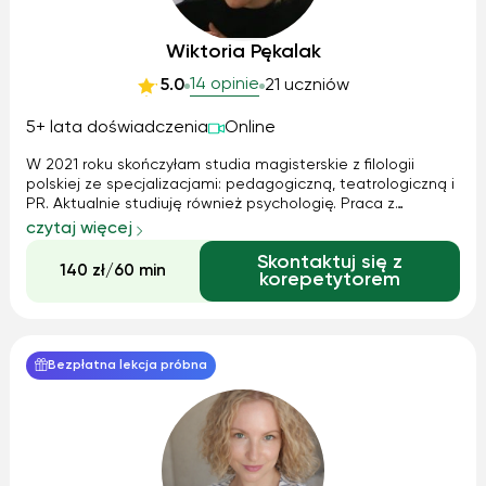
Wiktoria Pękalak
14 opinie
5.0
21 uczniów
5+ lata doświadczenia
Online
W 2021 roku skończyłam studia magisterskie z filologii
polskiej ze specjalizacjami: pedagogiczną, teatrologiczną i
PR. Aktualnie studiuję również psychologię. Praca z
młodymi ludźmi to moja pasja. Przygotowuję swoich
czytaj więcej
uczniów do egzaminu ósmoklasisty i do matury. Chętnie
Skontaktuj się z
pomagam też w nauce z bieżąc...
140 zł/60 min
korepetytorem
Bezpłatna lekcja próbna