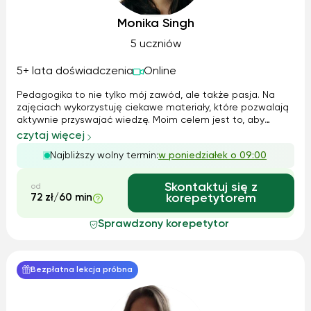
Monika Singh
5 uczniów
5+ lata doświadczenia
Online
Pedagogika to nie tylko mój zawód, ale także pasja. Na
zajęciach wykorzystuję ciekawe materiały, które pozwalają
aktywnie przyswajać wiedzę. Moim celem jest to, aby
zdobyte wiadomości z gramatyki i literatury były dla ucznia
czytaj więcej
zrozumiałe i mógł sam wykorzystywać je w praktyce.
Najbliższy wolny termin:
w poniedziałek o 09:00
Zarówno rodzice jak i uc...
Skontaktuj się z
od
72 zł/60 min
korepetytorem
Sprawdzony korepetytor
Bezpłatna lekcja próbna