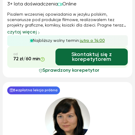
3+ lata doświadczenia
Online
Pisalem wczesniej opowiadania w jezyku polskim,
scenariusze pod produkcje filmowe, realizowalem tez
projekty graficzne, komiksy, ksiazki dla dzieci. Pragne teraz
zaczac nauke z panstwa dziecmi, pomoc im w codziennych
czytaj więcej
trudach i nauce. Najwazniejsza jest odpowiednia
Najbliższy wolny termin:
jutro o 14:00
motywacja do nauki i stawianie sob...
Skontaktuj się z
od
72 zł/60 min
korepetytorem
Sprawdzony korepetytor
Bezpłatna lekcja próbna