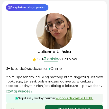
Bezpłatna lekcja próbna
Julianna Ulińska
3 opinie
5.0
9 uczniów
3+ lata doświadczenia
Online
Moimi sposobami nauki są metody, które angażują uczniów
i pokazują, że język polski można odkrywać w ciekawy
sposób. Jednym z nich jest dialog o lekturze – prowadzony
przeze mnie w taki sposób, aby uczniowie sami dochodzili
czytaj więcej
do zrozumienia problematyki utworu, zamiast tylko
Najbliższy wolny termin:
w poniedziałek o 08:00
zapamiętywać gotowe interp...