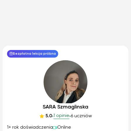
Bezpłatna lekcja próbna
SARA Szmaglinska
1 opinie
5.0
6 uczniów
1+ rok doświadczenia
Online