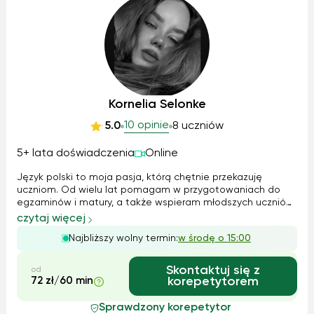
Kornelia Selonke
10 opinie
5.0
8 uczniów
5+ lata doświadczenia
Online
Język polski to moja pasja, którą chętnie przekazuję
uczniom. Od wielu lat pomagam w przygotowaniach do
egzaminów i matury, a także wspieram młodszych uczniów
w rozwijaniu umiejętności językowych. Posiadam certyfikat
czytaj więcej
finalisty Ogólnopolskiej Olimpiady Literatury i Języka
Najbliższy wolny termin:
w środę o 15:00
Polskiego, co daje mi solidn...
Skontaktuj się z
od
72 zł/60 min
korepetytorem
Sprawdzony korepetytor