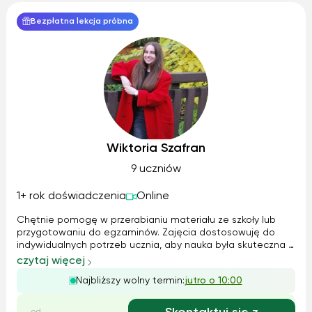
Bezpłatna lekcja próbna
Wiktoria Szafran
9 uczniów
1+ rok doświadczenia
Online
Chętnie pomogę w przerabianiu materiału ze szkoły lub
przygotowaniu do egzaminów. Zajęcia dostosowuję do
indywidualnych potrzeb ucznia, aby nauka była skuteczna i
mniej stresująca. Wspólnie pracujemy nad tym, co sprawia
czytaj więcej
trudność, angażując ucznia w aktywną naukę. Dbam o miłą
Najbliższy wolny termin:
jutro o 10:00
i przyjazną atmosferę. Z...