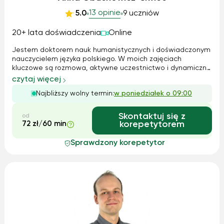
13 opinie
5.0
9 uczniów
20+ lata doświadczenia
Online
Jestem doktorem nauk humanistycznych i doświadczonym
nauczycielem języka polskiego. W moich zajęciach
kluczowe są rozmowa, aktywne uczestnictwo i dynamiczne
metody nauczania, dzięki którym nauka staje się ciekawą
czytaj więcej
przygodą. Dostosowuję lekcje do poziomu i potrzeb ucznia,
Najbliższy wolny termin:
w poniedziałek o 09:00
oferując bogaty wybór materia...
Skontaktuj się z
od
72 zł/60 min
korepetytorem
Sprawdzony korepetytor