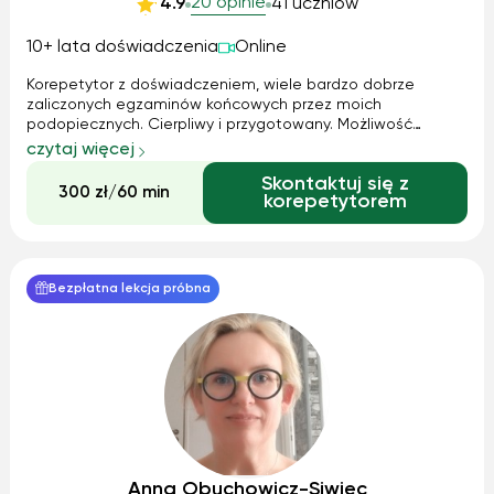
20 opinie
4.9
41 uczniów
10+ lata doświadczenia
Online
Korepetytor z doświadczeniem, wiele bardzo dobrze
zaliczonych egzaminów końcowych przez moich
podopiecznych. Cierpliwy i przygotowany. Możliwość
tworzenia grup. Prowadzę nie tylko licealistów, ale też
czytaj więcej
szkoły podstawowe z nową podstawą programową.
Skontaktuj się z
Wiedza to potęgi klucz, więc razem wejdźmy do świata ...
300 zł/60 min
korepetytorem
Bezpłatna lekcja próbna
Anna Obuchowicz-Siwiec