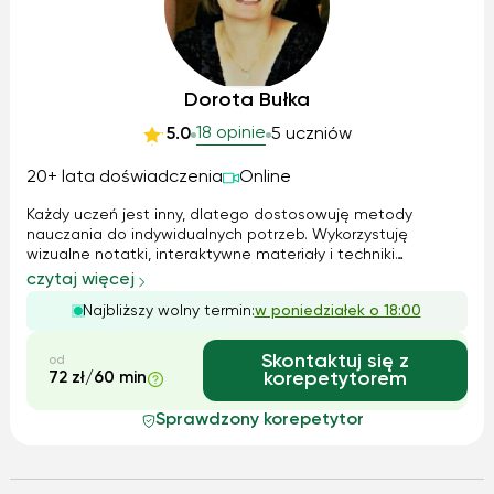
Dorota Bułka
18 opinie
5.0
5 uczniów
20+ lata doświadczenia
Online
Każdy uczeń jest inny, dlatego dostosowuję metody
nauczania do indywidualnych potrzeb. Wykorzystuję
wizualne notatki, interaktywne materiały i techniki
aktywizujące, aby ułatwić zrozumienie języka polskiego.
czytaj więcej
Pomagam uczniom przygotować się do egzaminu
Najbliższy wolny termin:
w poniedziałek o 18:00
ósmoklasisty, wspieram osoby z trudnościami eduk...
Skontaktuj się z
od
72 zł/60 min
korepetytorem
Sprawdzony korepetytor