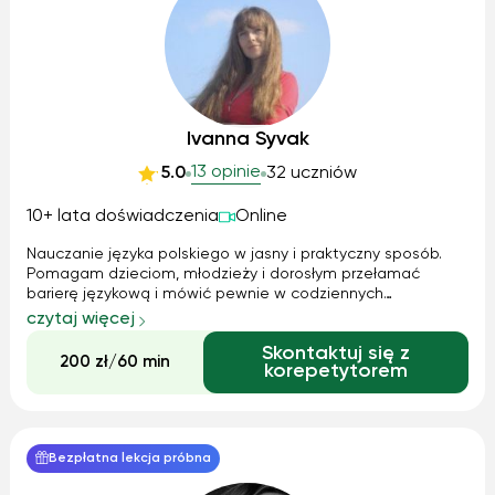
Ivanna Syvak
13 opinie
5.0
32 uczniów
10+ lata doświadczenia
Online
Nauczanie języka polskiego w jasny i praktyczny sposób.
Pomagam dzieciom, młodzieży i dorosłym przełamać
barierę językową i mówić pewnie w codziennych
sytuacjach. Każdy temat tłumaczę prosto i logicznie, z
czytaj więcej
przykładami z życia. Dostosowuję tempo i materiały do
Skontaktuj się z
potrzeb ucznia. Przygotowuję do egzaminów, rozmów i
200 zł/60 min
korepetytorem
życia w Polsce. Uzupełniam braki w gramatyce i
słownictwie. Mogę uczyć także po ukraińsku, wyjaśniając
trudne zagadnienia w zrozumiały sposób.
Bezpłatna lekcja próbna