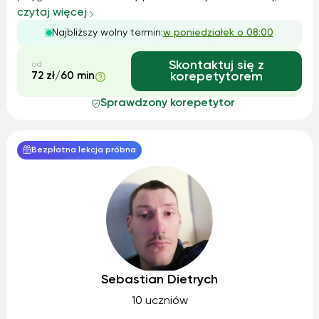
chętnie pomagam również młodszym uczniom. Moje
czytaj więcej
metody nauczania są dopasowane indywidualnie –
Najbliższy wolny termin:
w poniedziałek o 08:00
korzystam zarówno z klasycznych podręczników, ...
Skontaktuj się z
od
72 zł/60 min
korepetytorem
Sprawdzony korepetytor
Bezpłatna lekcja próbna
Sebastian Dietrych
10 uczniów