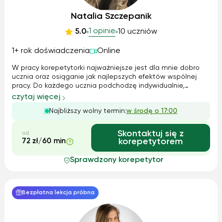
Natalia Szczepanik
1 opinie
5.0
10 uczniów
1+ rok doświadczenia
Online
W pracy korepetytorki najważniejsze jest dla mnie dobro
ucznia oraz osiąganie jak najlepszych efektów wspólnej
pracy. Do każdego ucznia podchodzę indywidualnie,
dostosowując metody i tempo nauki do jego potrzeb i
czytaj więcej
możliwości. Na zajęciach dbam o pozytywną atmosferę i
Najbliższy wolny termin:
w środę o 17:00
wykorzystuję różnorodne metody dy...
Skontaktuj się z
od
72 zł/60 min
korepetytorem
Sprawdzony korepetytor
Bezpłatna lekcja próbna