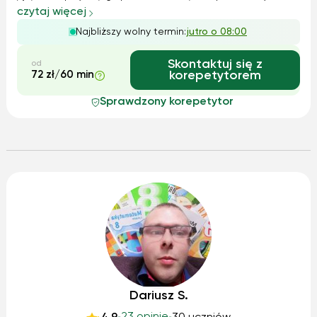
nowoczesne technologie, aby uczniowie aktywnie
czytaj więcej
uczestniczyli w zajęciach. Specjalizuję się w nauczaniu
Najbliższy wolny termin:
jutro o 08:00
dzieci i młodzieży, pomagając im ...
Skontaktuj się z
od
72 zł/60 min
korepetytorem
Sprawdzony korepetytor
Dariusz S.