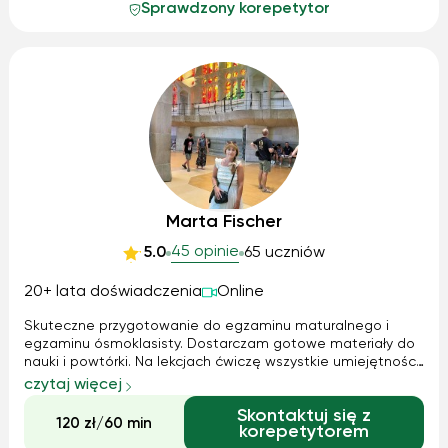
Sprawdzony korepetytor
Marta Fischer
45 opinie
5.0
65 uczniów
20+ lata doświadczenia
Online
Skuteczne przygotowanie do egzaminu maturalnego i
egzaminu ósmoklasisty. Dostarczam gotowe materiały do
nauki i powtórki. Na lekcjach ćwiczę wszystkie umiejętności
potrzebne do zdania matury pisemnej i ustnej. Nauka
czytaj więcej
dostępna również w wersji online.
Skontaktuj się z
120 zł/60 min
korepetytorem