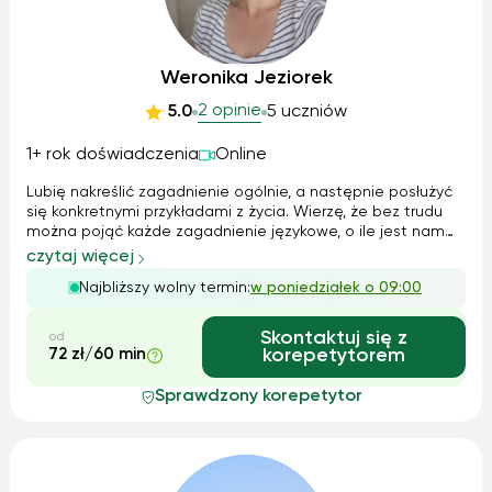
Weronika Jeziorek
2 opinie
5.0
5 uczniów
1+ rok doświadczenia
Online
Lubię nakreślić zagadnienie ogólnie, a następnie posłużyć
się konkretnymi przykładami z życia. Wierzę, że bez trudu
można pojąć każde zagadnienie językowe, o ile jest nam
wytłumaczone w odpowiednio dobrany sposób. Korzystam
czytaj więcej
z różnorodnych metod dydaktycznych, ale moją tajną
Najbliższy wolny termin:
w poniedziałek o 09:00
bronią bez wątpienia ...
Skontaktuj się z
od
72 zł/60 min
korepetytorem
Sprawdzony korepetytor