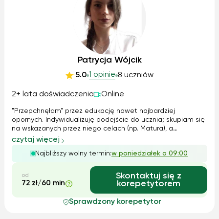
Patrycja Wójcik
1 opinie
5.0
8 uczniów
2+ lata doświadczenia
Online
"Przepchnęłam" przez edukację nawet najbardziej
opornych. Indywidualizuję podejście do ucznia; skupiam się
na wskazanych przez niego celach (np. Matura), a
jednocześnie zachęcam do holistycznego rozwoju
czytaj więcej
humanistycznego, m. in. Pomagam wzbogacić zasób
Najbliższy wolny termin:
w poniedziałek o 09:00
słownictwa, zawsze służę dodatkowymi wskazaniami ...
Skontaktuj się z
od
72 zł/60 min
korepetytorem
Sprawdzony korepetytor