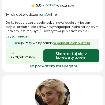
2 opinie
5.0
6 uczniów
1+ rok doświadczenia
Online
Do każdego ucznia podchodzę indywidualnie - jestem
ciepła, otwarta, ale zdrowo wymagająca. Moim najlepszym
uczniem jest mój syn ;). Rozszyfrowuję niezrozumiałe i
podaję je w prosty, przyjemny sposób. Jestem specjalistką
czytaj więcej
od słowa, ale kładę duży nacisk na wysławianie się, które
Najbliższy wolny termin:
w poniedziałek o 09:00
jest niezwykle cenne...
Skontaktuj się z
od
72 zł/60 min
korepetytorem
Sprawdzony korepetytor