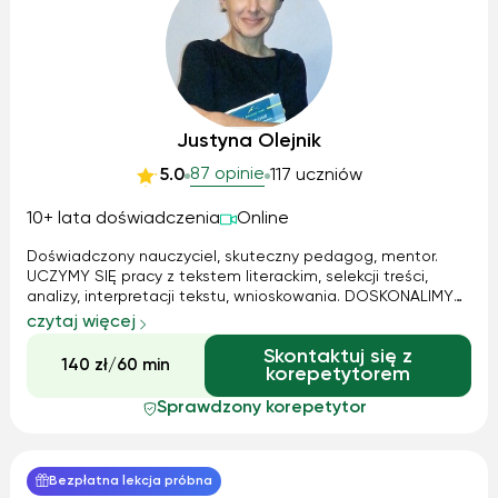
Justyna Olejnik
87 opinie
5.0
117 uczniów
10+ lata doświadczenia
Online
Doświadczony nauczyciel, skuteczny pedagog, mentor.
UCZYMY SIĘ pracy z tekstem literackim, selekcji treści,
analizy, interpretacji tekstu, wnioskowania. DOSKONALIMY
formy wypowiedzi ustnej, pisemnej. ROZWIJAMY
czytaj więcej
słownictwo, myślenie, pamięć, uwagę. BUDUJEMY odwagę,
Skontaktuj się z
sprawczość, pewność siebie. ZDAJEMY egzamin 8 klasisty,
140 zł/60 min
korepetytorem
maturę. Autorski program nauczania, wartościowe
materiały, całotygodniowa łączność, wsparcie. UCZNIOWIE
Sprawdzony korepetytor
KLAS 4-8, LICEUM.
Bezpłatna lekcja próbna