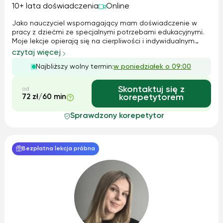
10+ lata doświadczenia
Online
Jako nauczyciel wspomagający mam doświadczenie w
pracy z dziećmi ze specjalnymi potrzebami edukacyjnymi.
Moje lekcje opierają się na cierpliwości i indywidualnym
podejściu do ucznia. Stosuję zarówno metody teoretyczne,
czytaj więcej
jak i praktyczne, aby uczniowie mogli jak najlepiej
Najbliższy wolny termin:
w poniedziałek o 09:00
zrozumieć materiał. Korzystam...
Skontaktuj się z
od
72 zł/60 min
korepetytorem
Sprawdzony korepetytor
Bezpłatna lekcja próbna