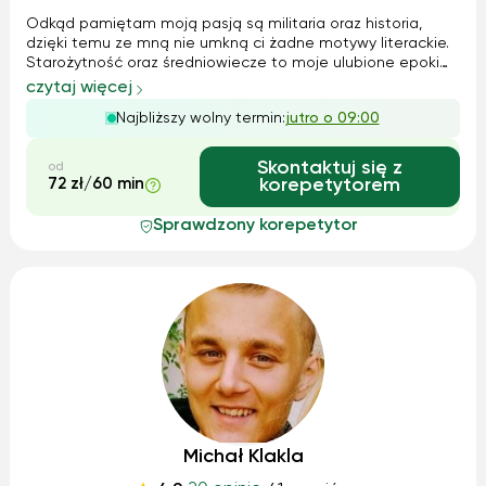
Odkąd pamiętam moją pasją są militaria oraz historia,
dzięki temu ze mną nie umkną ci żadne motywy literackie.
Starożytność oraz średniowiecze to moje ulubione epoki
literackie i mogłabym o nich opowiadać w nieskończoność.
czytaj więcej
Bardzo dobrze rozumiem problem młodzieży związany z
Najbliższy wolny termin:
jutro o 09:00
niektórymi lekturami i ...
Skontaktuj się z
od
72 zł/60 min
korepetytorem
Sprawdzony korepetytor
Michał Klakla