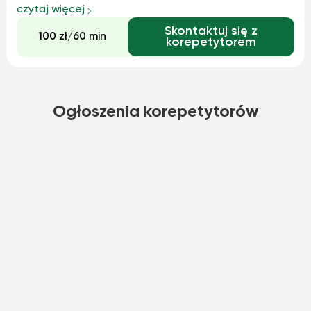
dziećmi młodszymi jak i tymi starszymi a także z osobami
czytaj więcej
dorosłymi. Praca stała się moją pasją i cieszę się, że mogę
Skontaktuj się z
ją realizować w taki sp...
100 zł/60 min
korepetytorem
Ogłoszenia korepetytorów