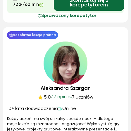
Skontaktuj się z
od
72 zł/60 min
korepetytorem
Sprawdzony korepetytor
Bezpłatna lekcja próbna
Aleksandra Szargan
17 opinie
5.0
7 uczniów
10+ lata doświadczenia
Online
Każdy uczeń ma swój unikalny sposób nauki – dlatego
moje lekcje są różnorodne i angażujące! Wykorzystuję gry
językowe, projekty grupowe, interaktywne prezentacje i