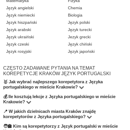
Matematyka
Fizyka
Język angielski
Chemia
Język niemiecki
Biologia
Język hiszpański
Język polski
Język arabski
Język turecki
Język ukraiński
Jezyk grecki
Język czeski
Język chiński
Język rosyjski
Język japoński
CZĘSTO ZADAWANE PYTANIA NA TEMAT
KOREPETYCJE KRAKÓW JĘZYK PORTUGALSKI
🥇 Jak wybrać najlepszego korepetytora z Języka
portugalskiego w mieście Krakowie?
💰 Ile kosztują lekcje z Języka portugalskiego w mieście
Na platformie BUKI znajdziesz 3 korepetytorów
Krakowie?
oferujących zajęcia z Język portugalski w miejscowości
📍 W jakich dzielnicach miasta Kraków znajdę
Ceny zależą od poziomu, doświadczenia korepetytora i
Kraków. Przy wyborze zwróć uwagę na cenę, opinie,
korepetytorów z Języka portugalskiego?
trybu zajęć (online lub stacjonarnie). Średnia cena w
doświadczenie, wykształcenie oraz lokalizację. Warto
🧑‍🏫 Kim są korepetytorzy z Język portugalski w mieście
Na BUKI możesz znaleźć nauczycieli w niemal
mieście Kraków wynosi od 50 do 100 zł/h.
szukać korepetytorów z opcją darmowej lekcji próbnej,