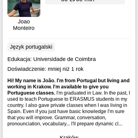
Joao
Monteiro
Język portugalski
Edukacja:
Universidade de Coimbra
Doświadczenie:
mniej niż 1 rok
Hi! My name is João. I'm from Portugal but living and
working in Krakow. I'm available to give you
Portuguese classes.
I'm graduated in Law. In the past, I
used to teach Portuguese to ERASMUS students in my
country. I also gave private classes when I was living in
Spain. Even if you just have basic knowledge I'm sure
that you will improve. Grammar, conversation,
pronounciation, vocabulary... I'll prepare dynamic cl...
Kraków