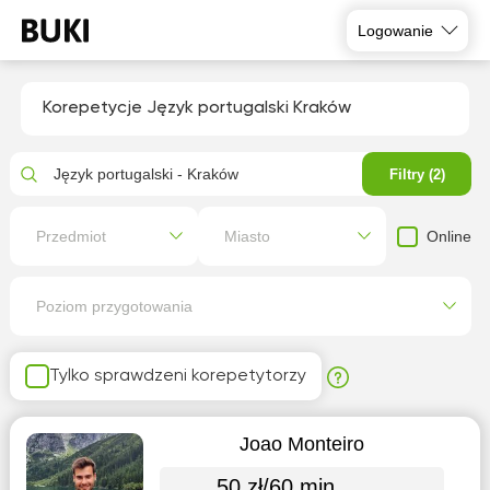
Logowanie
Korepetycje Język portugalski Kraków
Język portugalski - Kraków
Filtry (2)
Online
Przedmiot
Miasto
Poziom przygotowania
Tylko sprawdzeni korepetytorzy
Joao Monteiro
50 zł/60 min