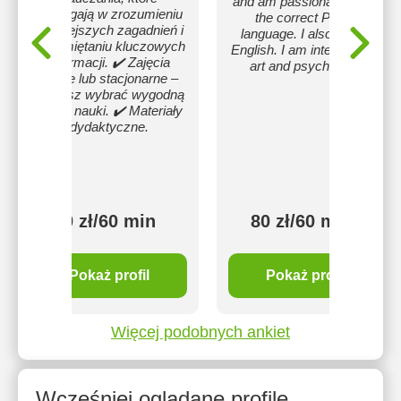
and am passionate about
pomagają w zrozumieniu
the correct Polish
trudniejszych zagadnień i
language. I also speak
zapamiętaniu kluczowych
English. I am interested in
informacji. ✔️ Zajęcia
art and psychology.
online lub stacjonarne –
możesz wybrać wygodną
formę nauki. ✔️ Materiały
dydaktyczne.
80 zł/60 min
80 zł/60 min
Pokaż profil
Pokaż profil
Więcej podobnych ankiet
Wcześniej oglądane profile