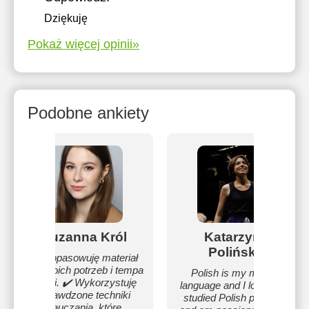
Dziękuję
Pokaż więcej opinii»
Podobne ankiety
Zuzanna Król
Katarzyna
Polińska
✔️ Dopasowuję materiał
do Twoich potrzeb i tempa
Polish is my mother
nauki. ✔️ Wykorzystuję
language and I love it! :) I
sprawdzone techniki
studied Polish philology
nauczania, które