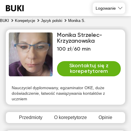
Logowanie
BUKI
Korepetycje
Język polski
Monika S.
Monika Strzelec-
Krzyzanowska
100 zł/60 min
Skontaktuj się z
korepetytorem
czw
pią
sob
nie
pon
wto
6
7
8
9
10
11
Nauczyciel dyplomowany, egzaminator OKE, duże
doświadczenie, łatwość nawiązywania kontaktów z
uczniem
Brak
Brak
Brak
Brak
Brak
Brak
dostępnych
dostępnych
dostępnych
dostępnych
dostępnych
dostępny
terminów
terminów
terminów
terminów
terminów
terminów
Przedmioty
O korepetytorze
Opinie