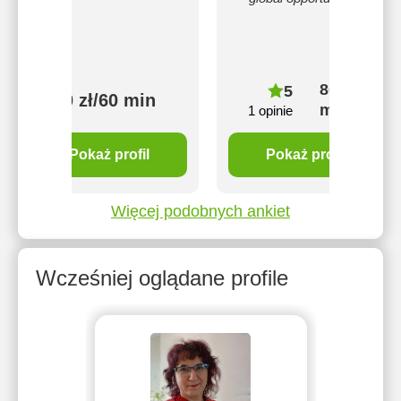
80 zł/60
5
50 zł/60 min
min
1 opinie
Pokaż profil
Pokaż profil
Więcej podobnych ankiet
Wcześniej oglądane profile