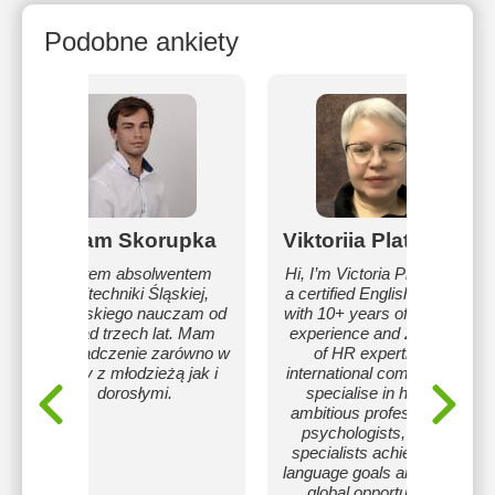
Podobne ankiety
Adam Skorupka
Viktoriia Platonova
Jestem absolwentem
Hi, I’m Victoria Platonova,
Politechniki Śląskiej,
a certified English teacher
angielskiego nauczam od
with 10+ years of teaching
ponad trzech lat. Mam
experience and 20 years
doświadczenie zarówno w
of HR expertise in
pracy z młodzieżą jak i
international companies. I
dorosłymi.
specialise in helping
ambitious professionals,
psychologists, and IT
specialists achieve their
language goals and unlock
global opportunities.