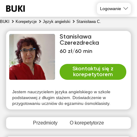
Logowanie
BUKI
Korepetycje
Język angielski
Stanisława C.
Stanisława
Czerezdrecka
60 zł/60 min
Skontaktuj się z
korepetytorem
czw
pią
sob
nie
pon
wto
6
7
8
9
10
11
Jestem nauczycielem języka angielskiego w szkole
podstawowej z długim stażem. Doświadczenie w
przygotowaniu uczniów do egzaminu ósmoklasisty.
Brak
Brak
Brak
Brak
Brak
Brak
dostępnych
dostępnych
dostępnych
dostępnych
dostępnych
dostępny
terminów
terminów
terminów
terminów
terminów
terminów
Przedmioty
O korepetytorze