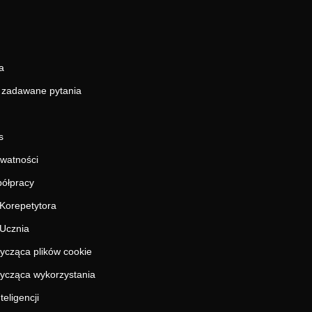
a
j zadawane pytania
s
ywatności
ółpracy
Korepetytora
Ucznia
tycząca plików cookie
tycząca wykorzystania
teligencji