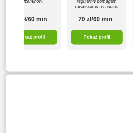
egzaminów.
regularnie pomagam
rówieśnikom w nauce.
70 zł/60 min
70 zł/60 min
Pokaż profil
Pokaż profil