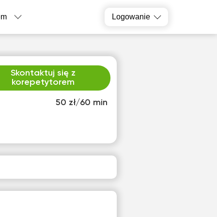
em
Logowanie
Skontaktuj się z
korepetytorem
50 zł/60 min
o
czw
2
13
ak
Brak
pnych
dostępnych
inów
terminów