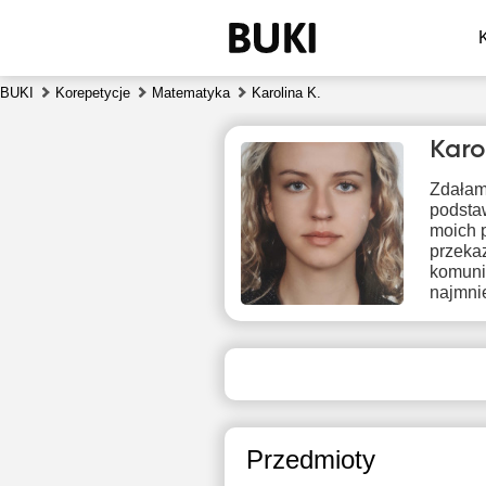
BUKI
Korepetycje
Matematyka
Karolina K.
Karo
Zdałam,
podsta
moich 
przeka
komuni
najmnie
pią
7
Brak
B
dostępnych
dos
terminów
ter
Przedmioty