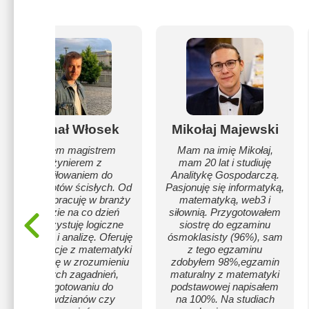
Michał Włosek
Mikołaj Majewski
Jestem magistrem
Mam na imię Mikołaj,
inżynierem z
mam 20 lat i studiuję
zamiłowaniem do
Analitykę Gospodarczą.
przedmiotów ścisłych. Od
Pasjonuję się informatyką,
kilku lat pracuję w branży
matematyką, web3 i
IT, gdzie na co dzień
siłownią. Przygotowałem
wykorzystuję logiczne
siostrę do egzaminu
myślenie i analizę. Oferuję
ósmoklasisty (96%), sam
korepetycje z matematyki
z tego egzaminu
- pomogę w zrozumieniu
zdobyłem 98%,egzamin
trudnych zagadnień,
maturalny z matematyki
przygotowaniu do
podstawowej napisałem
sprawdzianów czy
na 100%. Na studiach