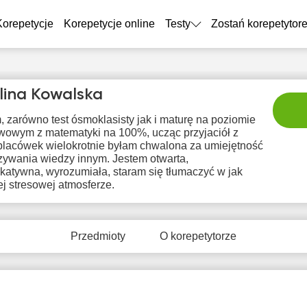
Korepetycje
Korepetycje online
Testy
Zostań korepetytor
lina Kowalska
 zarówno test ósmoklasisty jak i maturę na poziomie
wowym z matematyki na 100%, ucząc przyjaciół z
placówek wielokrotnie byłam chwalona za umiejętność
zywania wiedzy innym. Jestem otwarta,
katywna, wyrozumiała, staram się tłumaczyć w jak
j stresowej atmosferze.
sob
nie
pon
wto
śr
8
9
10
11
1
Przedmioty
O korepetytorze
rak
Brak
Brak
Brak
Br
tępnych
dostępnych
dostępnych
dostępnych
dostę
minów
terminów
terminów
terminów
term