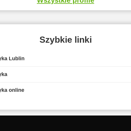
Wszystkie profile
Szybkie linki
yka Lublin
yka
ka online