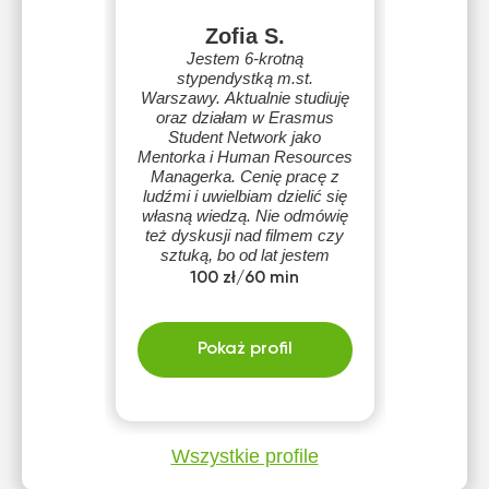
Zofia S.
Jestem 6-krotną
stypendystką m.st.
Warszawy. Aktualnie studiuję
oraz działam w Erasmus
Student Network jako
Mentorka i Human Resources
Managerka. Cenię pracę z
ludźmi i uwielbiam dzielić się
własną wiedzą. Nie odmówię
też dyskusji nad filmem czy
sztuką, bo od lat jestem
wolontariuszką Festiwalu
100 zł/60 min
Nowe Horyzonty oraz piszę i
występuję w Teatrze Ochoty
Pokaż profil
Wszystkie profile