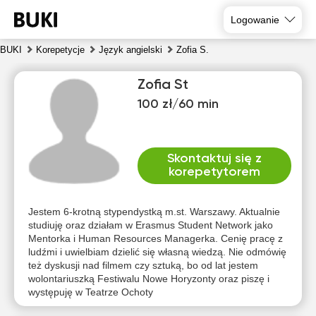
Logowanie
BUKI
Korepetycje
Język angielski
Zofia S.
Zofia St
100 zł/60 min
Skontaktuj się z
korepetytorem
czw
pią
sob
nie
pon
wto
6
7
8
9
10
11
Jestem 6-krotną stypendystką m.st. Warszawy. Aktualnie
studiuję oraz działam w Erasmus Student Network jako
Mentorka i Human Resources Managerka. Cenię pracę z
Brak
Brak
Brak
Brak
18:30
17:00
ludźmi i uwielbiam dzielić się własną wiedzą. Nie odmówię
dostępnych
dostępnych
dostępnych
dostępnych
dos
też dyskusji nad filmem czy sztuką, bo od lat jestem
terminów
terminów
terminów
terminów
te
19:00
17:30
wolontariuszką Festiwalu Nowe Horyzonty oraz piszę i
występuję w Teatrze Ochoty
18:00