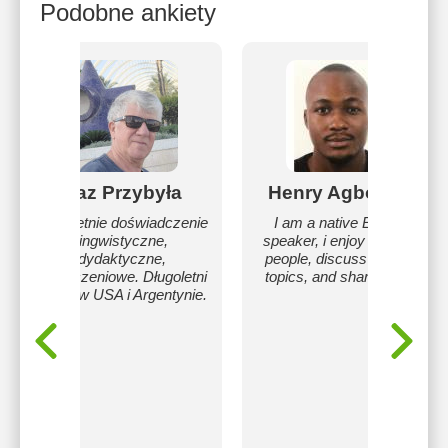
Podobne ankiety
Kaz Przybyła
Henry Agbodike
Wieloletnie doświadczenie
I am a native English
lingwistyczne,
speaker, i enjoy meeting
dydaktyczne,
people, discuss several
tłumaczeniowe. Długoletni
topics, and share ideas.
pobyt w USA i Argentynie.