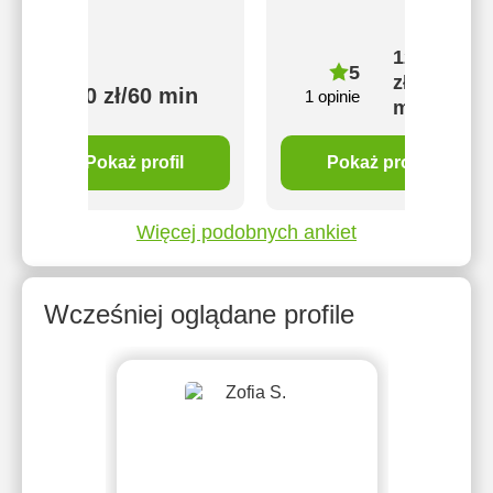
120
5
zł/60
100 zł/60 min
1 opinie
min
Pokaż profil
Pokaż profil
Więcej podobnych ankiet
Wcześniej oglądane profile