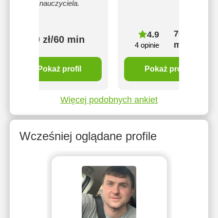
nauczyciela.
70 zł/60
4.9
50 zł/60 min
min
4 opinie
Pokaż profil
Pokaż profil
Więcej podobnych ankiet
Wcześniej oglądane profile