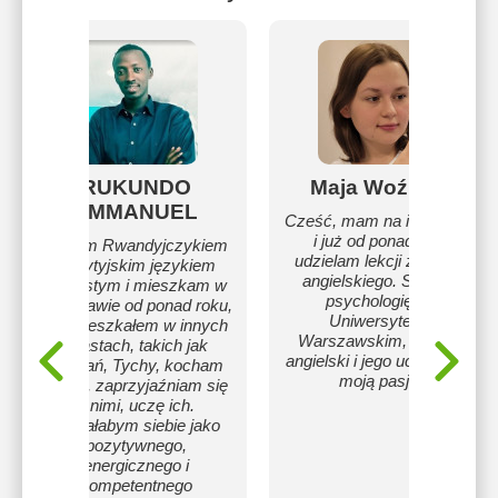
RUKUNDO
Maja Woźniak
EMMANUEL
Cześć, mam na imię Maja
i już od ponad 3 lat
Jestem Rwandyjczykiem
udzielam lekcji z języka
z brytyjskim językiem
angielskiego. Studiuję
ojczystym i mieszkam w
psychologię na
Warszawie od ponad roku,
Uniwersytecie
ale mieszkałem w innych
Warszawskim, a język
miastach, takich jak
angielski i jego uczenie są
Poznań, Tychy, kocham
moją pasją.
dzieci, zaprzyjaźniam się
z nimi, uczę ich.
Opisałabym siebie jako
pozytywnego,
energicznego i
kompetentnego