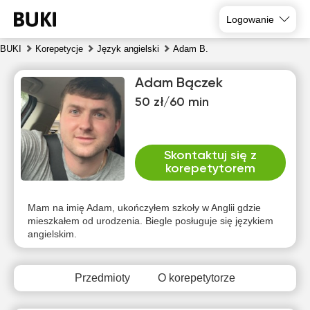
Logowanie
BUKI
Korepetycje
Język angielski
Adam B.
Adam Bączek
50 zł/60 min
Skontaktuj się z
korepetytorem
czw
pią
sob
nie
pon
wto
6
7
8
9
10
11
Mam na imię Adam, ukończyłem szkoły w Anglii gdzie
mieszkałem od urodzenia. Biegle posługuje się językiem
angielskim.
Brak
Brak
Brak
Brak
Brak
Brak
dostępnych
dostępnych
dostępnych
dostępnych
dostępnych
dostępny
terminów
terminów
terminów
terminów
terminów
terminów
Przedmioty
O korepetytorze