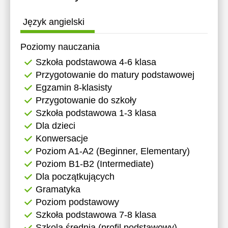
17:30
12:30
12:30
Język angielski
18:00
13:00
13:00
Poziomy nauczania
18:30
13:30
13:30
Szkoła podstawowa 4-6 klasa
19:00
14:00
14:00
Przygotowanie do matury podstawowej
19:30
Egzamin 8-klasisty
14:30
14:30
Przygotowanie do szkoły
20:00
15:00
15:00
Szkoła podstawowa 1-3 klasa
Dla dzieci
15:30
15:30
Konwersacje
16:00
16:00
Poziom A1-A2 (Beginner, Elementary)
Poziom B1-B2 (Intermediate)
16:30
16:30
Dla początkujących
17:00
17:00
Gramatyka
Poziom podstawowy
17:30
17:30
Szkoła podstawowa 7-8 klasa
18:00
18:00
Szkola średnia (profil podstawowy)