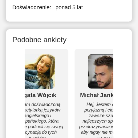
Doświadczenie:
ponad 5 lat
Podobne ankiety
Agata Wójcik
Michał Jankowski
Jestem doświadczoną
Hej, Jestem osobą
korepetytorką języków
przyjazną i cierpliwą,
angielskiego i
zawsze szukam
hiszpańskiego, która
najlepszych sposobów
chętnie podzieli się swoją
przekazywania informacji,
fascynacją do tych
aby nigdy nie marnować
języków.
czasu :)