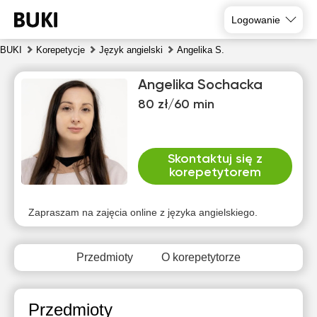
Logowanie
BUKI
Korepetycje
Język angielski
Angelika S.
Angelika Sochacka
80 zł/60 min
Skontaktuj się z
korepetytorem
pią
sob
nie
pon
wto
śro
7
8
9
10
11
12
Zapraszam na zajęcia online z języka angielskiego.
Brak
Brak
Brak
Br
16:00
11:00
11:00
dostępnych
dostępnych
dostępnych
dost
Przedmioty
O korepetytorze
terminów
terminów
terminów
term
16:30
11:30
11:30
17:00
12:00
12:00
Przedmioty