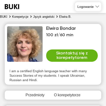
Logowanie
BUKI
Korepetycje
Język angielski
Elwira B.
Elwira Bondar
100 zł/60 min
Skontaktuj się z
korepetytorem
sob
nie
pon
wto
śro
czw
8
9
10
11
12
13
I am a certified English language teacher with many
Success Stories of my students. I speak Ukrainian,
Russian and Hindi.
Brak
Brak
Brak
Brak
Brak
Brak
dostępnych
dostępnych
dostępnych
dostępnych
dostępnych
dostępny
terminów
terminów
terminów
terminów
terminów
terminów
Przedmioty
O korepetytorze