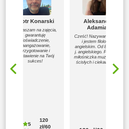
Piotr Konarski
Aleksandra
Adamiak
Zapraszam na zajęcia,
gwarantuję
Cześć! Nazywam się Ola
doświadczenie,
i jestem filologiem
zaangażowanie,
angielskim. Od 8 lat uczę
przygotowanie i
j. angielskiego. Prywatnie
nastawienie na Twój
miłośniczka muzyki, nauk
sukces!
ścisłych i ciekawa ludzi!
120
5
zł/60