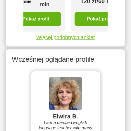
120 zł/60 min
5 opinie
min
Pokaż profil
Pokaż profil
Więcej podobnych ankiet
Wcześniej oglądane profile
Elwira B.
I am a certified English
language teacher with many