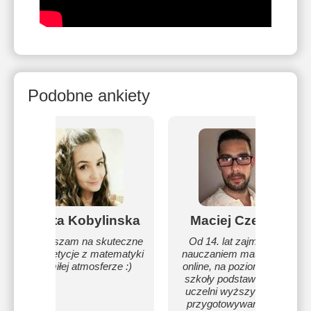
Podobne ankiety
Marta Kobylinska
Maciej Czekala
Zapraszam na skuteczne
Od 14. lat zajmuję się
korepetycje z matematyki
nauczaniem matematyki
w miłej atmosferze :)
online, na poziomach od
szkoły podstawowej do
uczelni wyższych oraz
przygotowywaniem do