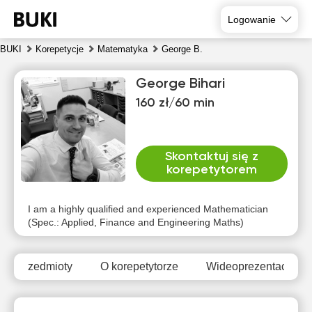
Logowanie
BUKI
Korepetycje
Matematyka
George B.
George Bihari
160 zł/60 min
Skontaktuj się z
korepetytorem
sob
nie
pon
wto
śro
czw
8
9
10
11
12
13
I am a highly qualified and experienced Mathematician
(Spec.: Applied, Finance and Engineering Maths)
Brak
Brak
Brak
Brak
15:30
10:00
dostępnych
dostępnych
dostępnych
dostępnych
dos
terminów
terminów
terminów
terminów
te
Przedmioty
O korepetytorze
Wideoprezentacja
16:00
10:30
16:30
11:00