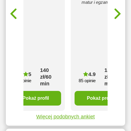
matur i egzaminów.
140
180
5
4.9
zł/60
zł/60
7 opinie
85 opinie
min
min
Pokaż profil
Pokaż profil
Więcej podobnych ankiet