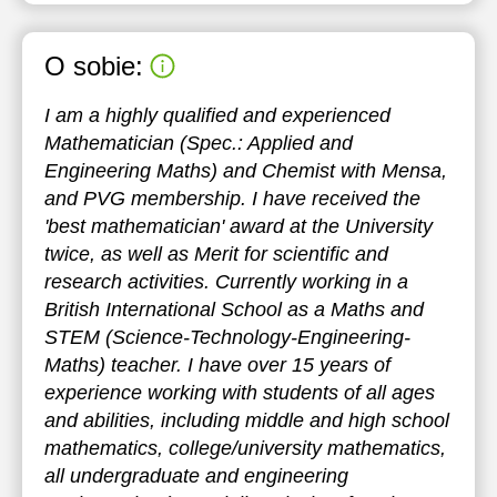
17:30
O sobie:
18:00
I am a highly qualified and experienced
18:30
Mathematician (Spec.: Applied and
19:00
Engineering Maths) and Chemist with Mensa,
and PVG membership. I have received the
19:30
'best mathematician' award at the University
20:00
twice, as well as Merit for scientific and
research activities. Currently working in a
20:30
British International School as a Maths and
21:00
STEM (Science-Technology-Engineering-
Maths) teacher. I have over 15 years of
experience working with students of all ages
and abilities, including middle and high school
mathematics, college/university mathematics,
all undergraduate and engineering