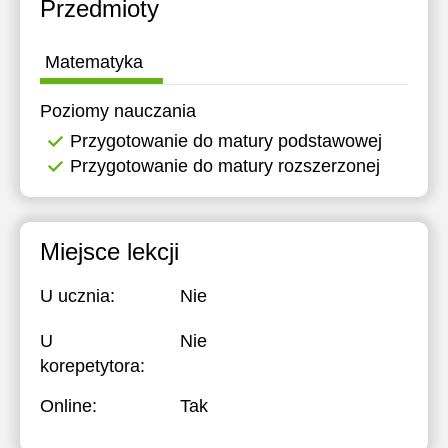
Przedmioty
17:00
11:30
17:30
12:00
Matematyka
18:00
12:30
Poziomy nauczania
18:30
13:00
Przygotowanie do matury podstawowej
Przygotowanie do matury rozszerzonej
19:00
13:30
19:30
14:00
20:00
Miejsce lekcji
14:30
20:30
15:00
U ucznia:
Nie
21:00
15:30
U
Nie
16:00
korepetytora:
16:30
Online:
Tak
17:00