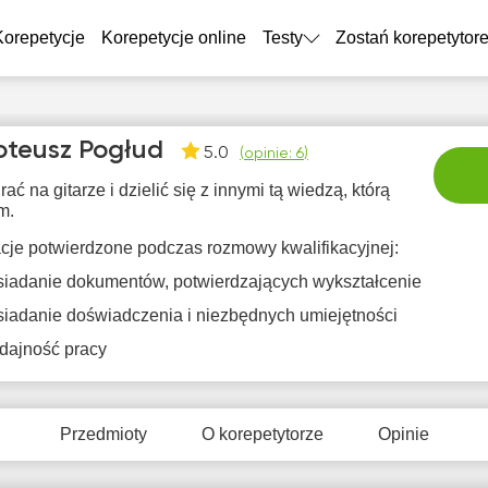
Korepetycje
Korepetycje online
Testy
Zostań korepetytor
teusz Pogłud
5.0
(
opinie: 6
)
rać na gitarze i dzielić się z innymi tą wiedzą, którą
m.
acje potwierdzone podczas rozmowy kwalifikacyjnej:
iadanie dokumentów, potwierdzających wykształcenie
pią
sob
nie
pon
wt
iadanie doświadczenia i niezbędnych umiejętności
7
8
9
10
1
dajność pracy
Brak
Brak
Brak
Br
6:30
dostępnych
dostępnych
dostępnych
dostę
terminów
terminów
terminów
term
7:00
Przedmioty
O korepetytorze
Opinie
7:30