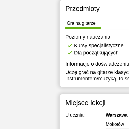
18:00
1
Przedmioty
18:30
1
Gra na gitarze
19:00
1
Poziomy nauczania
19:30
1
Kursy specjalistyczne
20:00
2
Dla początkujących
20:30
2
Informacje o doświadczeniu
Uczę grać na gitarze klasyc
21:00
2
instrumentem/muzyką, to se
Miejsce lekcji
U ucznia:
Warszawa
Mokotów