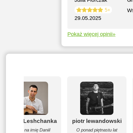
Julia Florczak
Gr
5+
Ws
29.05.2025
Pokaż więcej opinii»
Daniil Leshchanka
piotr lewandowski
Mam na imię Daniil
O ponad piętnastu lat