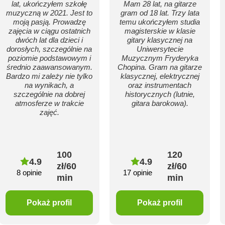
lat, ukończyłem szkołę
Mam 28 lat, na gitarze
muzyczną w 2021. Jest to
gram od 18 lat. Trzy lata
moją pasją. Prowadzę
temu ukończyłem studia
zajęcia w ciągu ostatnich
magisterskie w klasie
dwóch lat dla dzieci i
gitary klasycznej na
dorosłych, szczególnie na
Uniwersytecie
poziomie podstawowym i
Muzycznym Fryderyka
średnio zaawansowanym.
Chopina. Gram na gitarze
Bardzo mi zależy nie tylko
klasycznej, elektrycznej
na wynikach, a
oraz instrumentach
szczególnie na dobrej
historycznych (lutnie,
atmosferze w trakcie
gitara barokowa).
zajęć.
100
120
4.9
4.9
zł/60
zł/60
8 opinie
17 opinie
min
min
Pokaż profil
Pokaż profil