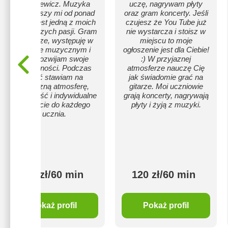
Hryckiewicz. Muzyka
uczę, nagrywam płyty
towarzyszy mi od ponad
oraz gram koncerty. Jeśli
10 lat i jest jedną z moich
czujesz że You Tube już
największych pasji. Gram
nie wystarcza i stoisz w
na gitarze, występuję w
miejscu to moje
zespole muzycznym i
ogłoszenie jest dla Ciebie!
stale rozwijam swoje
:) W przyjaznej
umiejętności. Podczas
atmosferze nauczę Cię
zajęć stawiam na
jak świadomie grać na
przyjazną atmosferę,
gitarze. Moi uczniowie
cierpliwość i indywidualne
grają koncerty, nagrywają
podejście do każdego
płyty i żyją z muzyki.
ucznia.
100 zł/60 min
120 zł/60 min
Pokaż profil
Pokaż profil