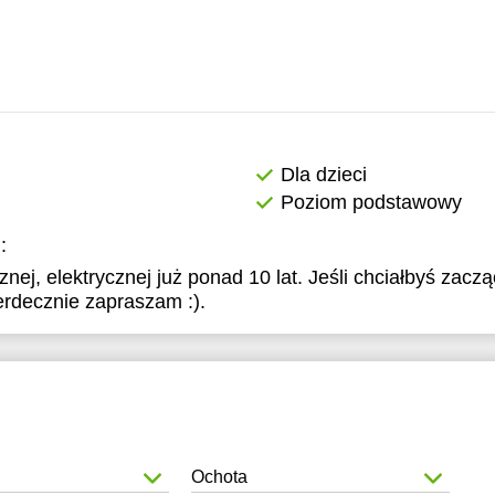
8:00
8:30
9:00
9:30
Dla dzieci
0:00
Poziom podstawowy
0:30
:
znej, elektrycznej już ponad 10 lat. Jeśli chciałbyś zacz
1:00
rdecznie zapraszam :).
Ochota