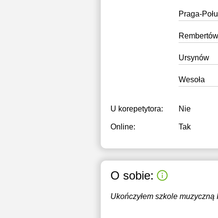
Praga-Połu
Rembertó
Ursynów
Wesoła
U korepetytora:
Nie
Online:
Tak
O sobie:
Ukończyłem szkole muzyczną I