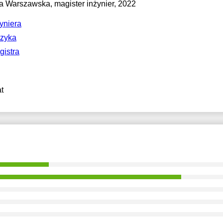
ka Warszawska
, magister inżynier, 2022
yniera
zyka
istra
t