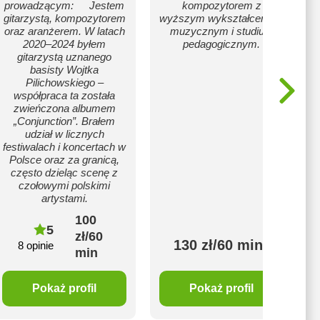
prowadzącym: Jestem
kompozytorem z
gitarzystą, kompozytorem
wyższym wykształceniem
oraz aranżerem. W latach
muzycznym i studium
2020–2024 byłem
pedagogicznym.
gitarzystą uznanego
basisty Wojtka
Pilichowskiego –
współpraca ta została
zwieńczona albumem
„Conjunction”. Brałem
udział w licznych
festiwalach i koncertach w
Polsce oraz za granicą,
często dzieląc scenę z
czołowymi polskimi
artystami.
100
5
zł/60
130 zł/60 min
8 opinie
min
Pokaż profil
Pokaż profil