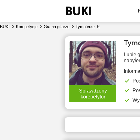
BUKI
Korepetycje
Gra na gitarze
Tymoteusz P.
Tymo
Lubię g
nabyłe
Inform
Pos
czw
Pos
Sprawdzony
6
korepetytor
Wy
16:30
1
17:00
1
17:30
1