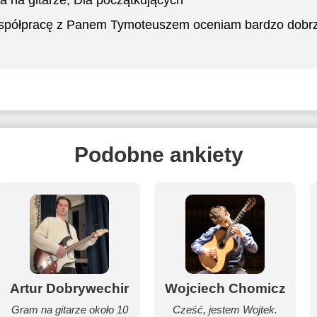
a na gitarze
, Dla początkujących
półpracę z Panem Tymoteuszem oceniam bardzo dobrz
Podobne ankiety
Artur Dobrywechir
Wojciech Chomicz
Gram na gitarze około 10
Cześć, jestem Wojtek.