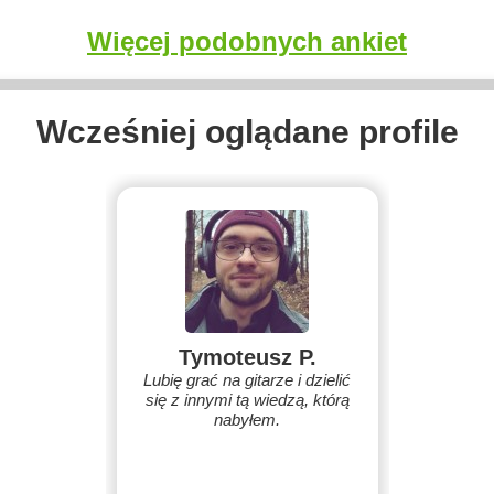
Więcej podobnych ankiet
Wcześniej oglądane profile
Tymoteusz P.
Lubię grać na gitarze i dzielić
się z innymi tą wiedzą, którą
nabyłem.