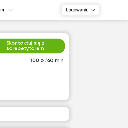
em
Logowanie
Skontaktuj się z
korepetytorem
100 zł/60 min
o
śro
1
12
ak
Brak
pnych
dostępnych
inów
terminów