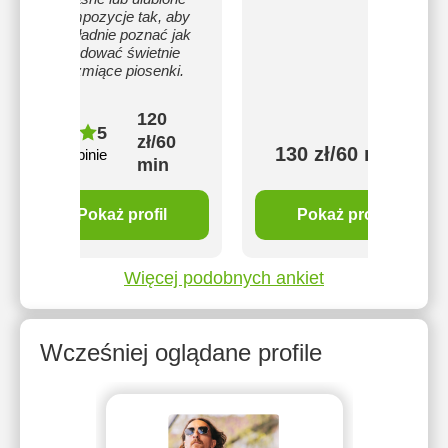
kompozycje tak, aby
dokładnie poznać jak
budować świetnie
brzmiące piosenki.
120
5
zł/60
130 zł/60 min
3 opinie
min
Pokaż profil
Pokaż profil
Więcej podobnych ankiet
Wcześniej oglądane profile