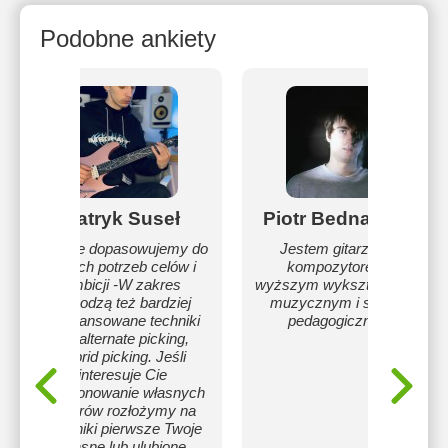
Podobne ankiety
Patryk Suseł
Piotr Bednarczyk
-Lekcje dopasowujemy do
Jestem gitarzystą i
Twoich potrzeb celów i
kompozytorem z
ambicji -W zakres
wyższym wykształceniem
wchodzą też bardziej
muzycznym i studium
zaawansowane techniki
pedagogicznym.
jak alternate picking,
hybrid picking. Jeśli
interesuje Cie
komponowanie własnych
utworów rozłożymy na
czynniki pierwsze Twoje
własne lub ulubione