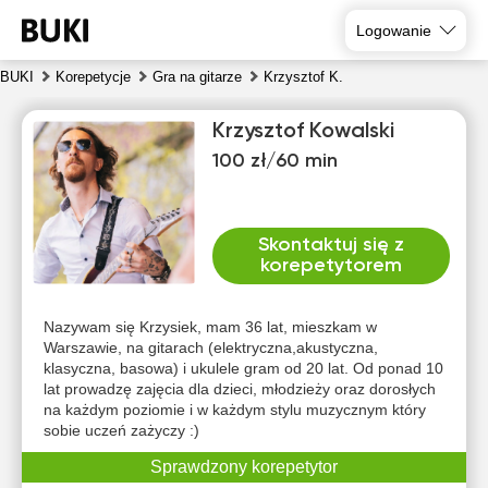
Logowanie
BUKI
Korepetycje
Gra na gitarze
Krzysztof K.
Krzysztof Kowalski
100 zł/60 min
Skontaktuj się z
korepetytorem
pią
sob
nie
pon
wto
śro
7
8
9
10
11
12
Nazywam się Krzysiek, mam 36 lat, mieszkam w
Warszawie, na gitarach (elektryczna,akustyczna,
klasyczna, basowa) i ukulele gram od 20 lat. Od ponad 10
Brak
Brak
Brak
Brak
Brak
Brak
lat prowadzę zajęcia dla dzieci, młodzieży oraz dorosłych
dostępnych
dostępnych
dostępnych
dostępnych
dostępnych
dostępny
na każdym poziomie i w każdym stylu muzycznym który
terminów
terminów
terminów
terminów
terminów
terminów
sobie uczeń zażyczy :)
Sprawdzony korepetytor