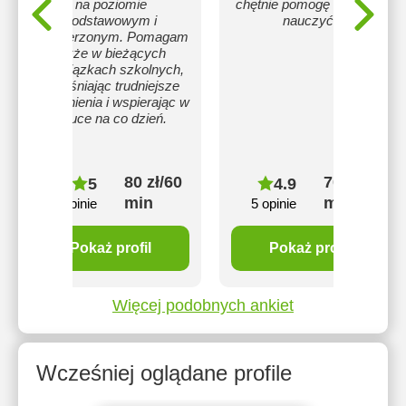
na poziomie
chętnie pomogę Ci się go
podstawowym i
nauczyć.
rozszerzonym. Pomagam
także w bieżących
obowiązkach szkolnych,
wyjaśniając trudniejsze
zagadnienia i wspierając w
nauce na co dzień.
80 zł/60
70 zł/60
5
4.9
min
min
8 opinie
5 opinie
Pokaż profil
Pokaż profil
Więcej podobnych ankiet
Wcześniej oglądane profile