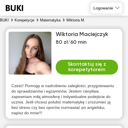
Logowanie
BUKI
Korepetycje
Matematyka
Wiktoria M.
Wiktoria Maciejczyk
80 zł/60 min
Skontaktuj się z
korepetytorem
sob
nie
pon
wto
śro
czw
8
9
10
11
12
13
Cześć! Pomogę w nadrobieniu zaległości, przygotowaniu
do sprawdzianów i egzaminów. Jestem cierpliwa,
zapewniam miłą atmosferę i indywidualne podejście do
Brak
Brak
Brak
Brak
Brak
10:00
ucznia. Jeśli chcesz polubić matematykę i zrozumieć ją
dostępnych
dostępnych
dostępnych
dostępnych
dostępnych
d
bez stresu czy bez oporów rozmawiać po angielsku,
terminów
terminów
terminów
terminów
terminów
t
10:30
napisz do mnie!!!
11:00