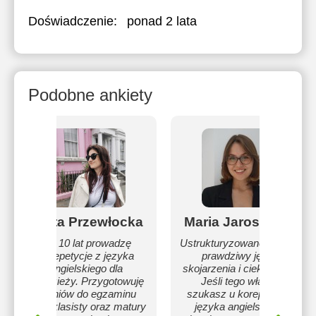
Doświadczenie:
ponad 2 lata
Podobne ankiety
Marta Przewłocka
Maria Jaroszenko
Od 10 lat prowadzę
Ustrukturyzowane zajęcia,
korepetycje z języka
prawdziwy język,
angielskiego dla
skojarzenia i ciekawostki.
młodzieży. Przygotowuję
Jeśli tego właśnie
uczniów do egzaminu
szukasz u korepetytora
ósmoklasisty oraz matury
języka angielskiego,