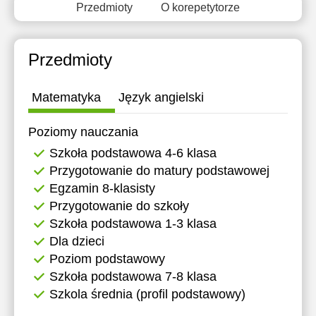
Przedmioty
O korepetytorze
11:30
12:00
Przedmioty
12:30
13:00
Matematyka
Język angielski
13:30
Poziomy nauczania
14:00
Szkoła podstawowa 4-6 klasa
Przygotowanie do matury podstawowej
14:30
Egzamin 8-klasisty
15:00
Przygotowanie do szkoły
Szkoła podstawowa 1-3 klasa
15:30
Dla dzieci
16:00
Poziom podstawowy
Szkoła podstawowa 7-8 klasa
Szkola średnia (profil podstawowy)