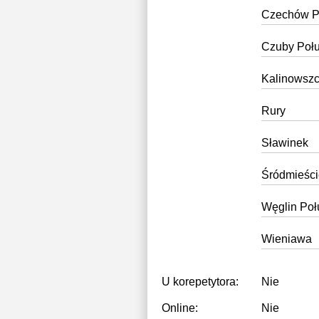
Czechów P
Czuby Poł
Kalinowsz
Rury
Sławinek
Śródmieści
Węglin Po
Wieniawa
U korepetytora:
Nie
Online:
Nie