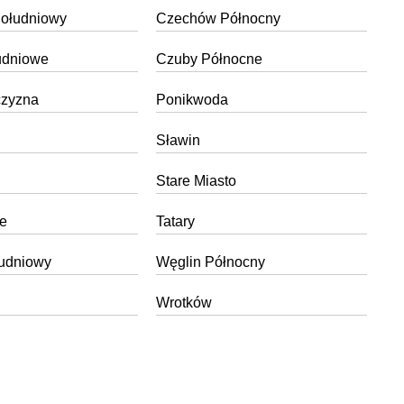
ołudniowy
Czechów Północny
udniowe
Czuby Północne
czyzna
Ponikwoda
Sławin
Stare Miasto
e
Tatary
łudniowy
Węglin Północny
Wrotków