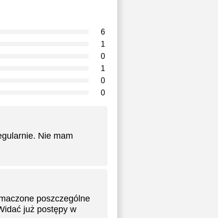
6
1
0
1
0
0
egularnie. Nie mam
łumaczone poszczególne
Widać już postępy w