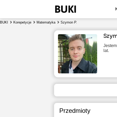
BUKI
Korepetycje
Matematyka
Szymon P.
Szym
Jestem
lat.
pią
7
Brak
B
dostępnych
dos
terminów
ter
Przedmioty