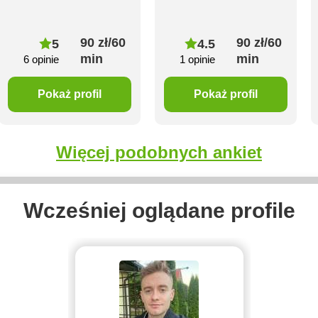
90 zł/60
90 zł/60
5
4.5
min
min
6 opinie
1 opinie
Pokaż profil
Pokaż profil
Więcej podobnych ankiet
Wcześniej oglądane profile