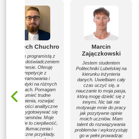
Wojciech Chuchro
Marcin
Zajączkowski
Jestem programistą z
rocznym doświadczeniem
Jestem studentem
w biznesie. Oferuję
Politechniki Lubelskiej na
korepetycje z
kierunku inżynieria
programowania i
danych. Uwielbiam cały
matematyki na różnych
czas uczyć się, a
poziomach. Pomagam
nauczanie to moja pasja,
zrozumieć trudne
którą mogę dzielić się z
zagadnienia, rozwijać
innymi. Nic tak nie
umiejętności analityczne
motywuje mnie do pracy
oraz przygotowywać się
jak pozytywne opinie
do egzaminów. Moje
moich uczniów. Mam
podejście to cierpliwość,
talent do rozwiązywania
jasne tłumaczenia i
problemów i wykorzystuję
praktyczne przykłady.
go w pełni prowadząc