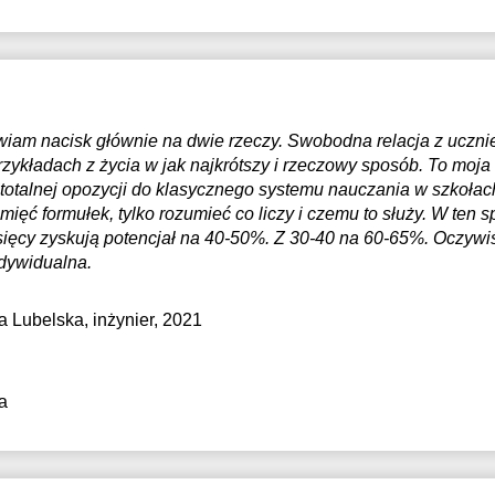
tawiam nacisk głównie na dwie rzeczy. Swobodna relacja z uczn
zykładach z życia w jak najkrótszy i rzeczowy sposób. To moja
 totalnej opozycji do klasycznego systemu nauczania w szkoła
amięć formułek, tylko rozumieć co liczy i czemu to służy. W ten
ięcy zyskują potencjał na 40-50%. Z 30-40 na 60-65%. Oczywiś
dywidualna.
ka Lubelska
, inżynier, 2021
a