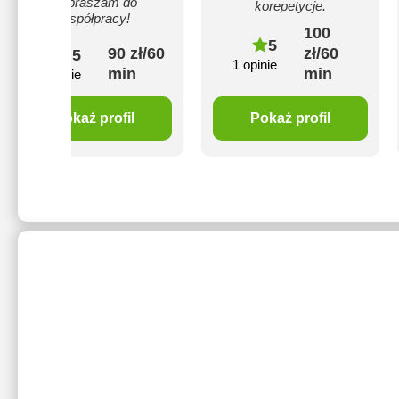
Zapraszam do
korepetycje.
współpracy!
100
5
90 zł/60
zł/60
5
1 opinie
min
min
11 opinie
Pokaż profil
Pokaż profil