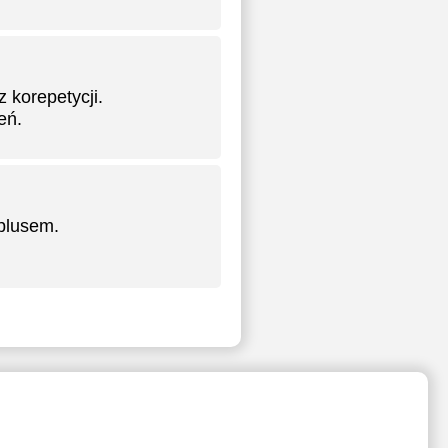
 korepetycji.
eń.
plusem.