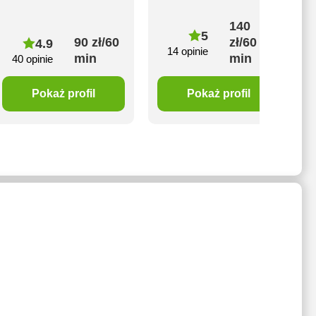
140
5
90 zł/60
zł/60
4.9
14 opinie
min
min
40 opinie
Pokaż profil
Pokaż profil