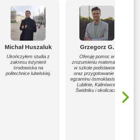
Michał Huszaluk
Grzegorz G.
Ukończyłem studia z
Oferuję pomoc w
zakresu inżynierii
zrozumieniu matematyki
środowiska na
w szkole podstawowej
politechnice lubelskiej.
oraz przygotowanie do
egzaminu ósmoklasisty w
Lublinie, Kalinówce,
Świdniku i okolicach.