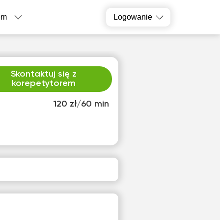
em
Logowanie
Skontaktuj się z
korepetytorem
120 zł/60 min
o
czw
2
13
ak
Brak
pnych
dostępnych
inów
terminów