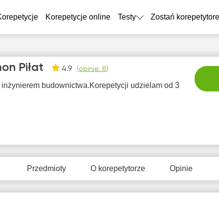
Korepetycje
Korepetycje online
Testy
Zostań korepetytor
on Piłat
4.9
(
opinie: 8
)
 inżynierem budownictwa.Korepetycji udzielam od 3
sob
nie
pon
wto
śr
8
9
10
11
1
Przedmioty
O korepetytorze
Opinie
rak
Brak
Brak
Brak
Br
tępnych
dostępnych
dostępnych
dostępnych
dostę
minów
terminów
terminów
terminów
term