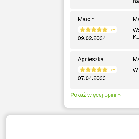
na
Marcin
Ma
5+
Ws
Ko
09.02.2024
Agnieszka
Ma
5+
W 
07.04.2023
Pokaż więcej opinii»