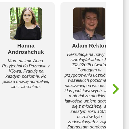
Hanna
Adam Rektor
Androshchuk
Rekrutacja na nowy rok
szkolny/akademicki
Mam na imię Anna.
2024/2025 otwarta.
Przyjechał do Poznania z
Pomagam w
Kijowa. Pracuję na
przygotowaniu uczniów na
każdym poziomie. Po
wszelakich poziomach
polsku mówię normalnie,
nauczania, od wczesnych
ale z akcentem.
klas podstawowych, aż po
materiał ze studiów. Z
łatwością umiem dogadać
się z młodzieżą, w
zeszłym roku 100%
uczniów było
zadowolonych z zajęć.
Zapraszam serdecznie!