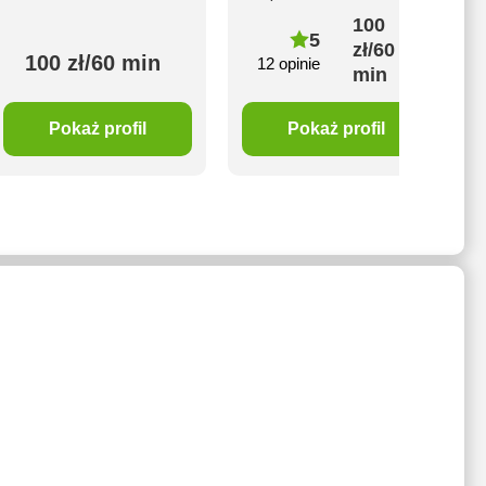
100
5
zł/60
100 zł/60 min
12 opinie
min
Pokaż profil
Pokaż profil