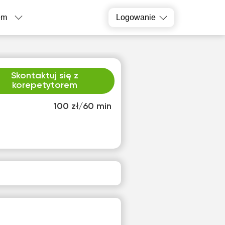
em
Logowanie
Skontaktuj się z
korepetytorem
100 zł/60 min
o
czw
2
13
ak
Brak
pnych
dostępnych
inów
terminów