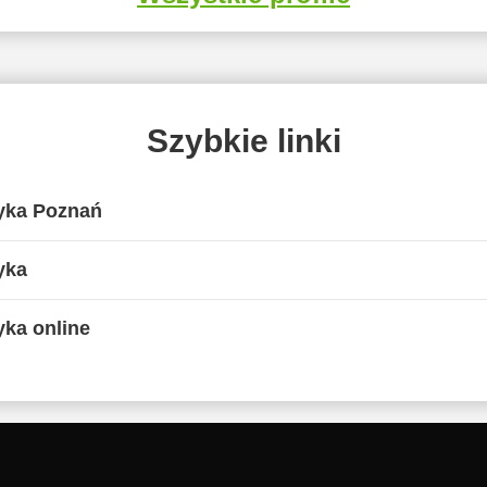
Szybkie linki
yka Poznań
yka
ka online