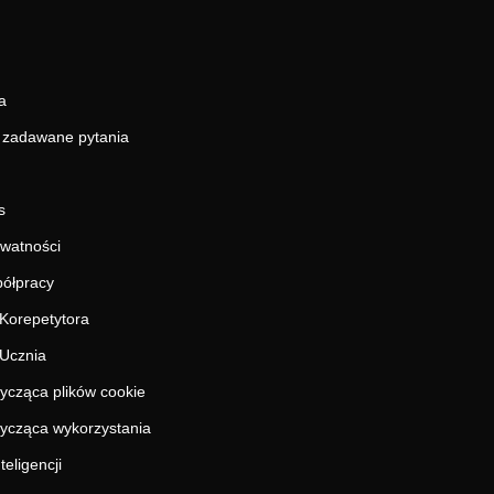
a
j zadawane pytania
s
ywatności
ółpracy
Korepetytora
Ucznia
tycząca plików cookie
tycząca wykorzystania
teligencji