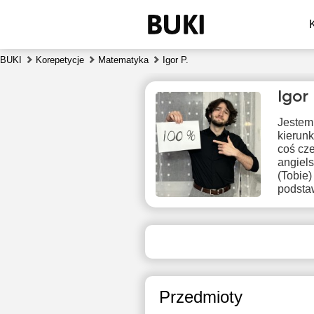
BUKI
Korepetycje
Matematyka
Igor P.
Igor
Jestem
kierunk
coś cz
angiel
(Tobie)
podstaw
pią
7
Brak
B
dostępnych
dos
terminów
ter
Przedmioty