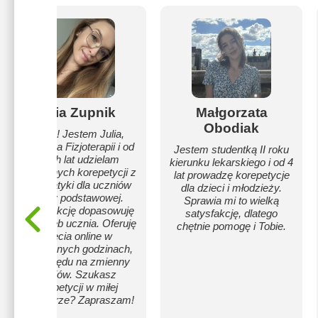
Julia Zupnik
Małgorzata
Obodiak
Cześć! Jestem Julia,
studentka Fizjoterapii i od
Jestem studentką II roku
trzech lat udzielam
kierunku lekarskiego i od 4
skutecznych korepetycji z
lat prowadzę korepetycje
matematyki dla uczniów
dla dzieci i młodzieży.
szkoły podstawowej.
Sprawia mi to wielką
Każdą lekcję dopasowuję
satysfakcję, dlatego
do potrzeb ucznia. Oferuję
chętnie pomogę i Tobie.
zajęcia online w
elastycznych godzinach,
ze względu na zmienny
studiów. Szukasz
korepetycji w miłej
atmosferze? Zapraszam!