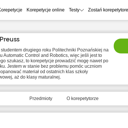
Korepetycje
Korepetycje online
Testy
Zostań korepetytor
 Preuss
 studentem drugiego roku Politechniki Poznańskiej na
u Automatic Control and Robotics, więc jeśli jest to
ego szukasz, to korepetycje prowadzić mogę nawet po
sku. Jestem w stanie bez problemu pomóc uczniom
 opanować materiał od ostatnich klas szkoły
owej, aż do klasy maturalnej.
sob
nie
pon
wto
śr
8
9
10
11
1
Przedmioty
O korepetytorze
rak
Brak
Brak
Brak
Br
tępnych
dostępnych
dostępnych
dostępnych
dostę
minów
terminów
terminów
terminów
term