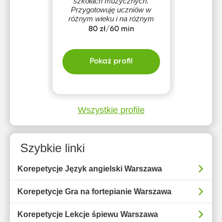
szkołach muzycznych.
Przygotowuję uczniów w
różnym wieku i na różnym
poziomie — od
80 zł/60 min
początkujących po
uczestników konkursów.
Pokaż profil
Wszystkie profile
Szybkie linki
Korepetycje Język angielski Warszawa
Korepetycje Gra na fortepianie Warszawa
Korepetycje Lekcje śpiewu Warszawa