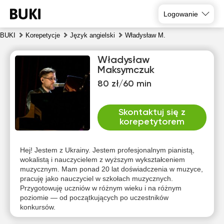
Logowanie
BUKI
Korepetycje
Język angielski
Władysław M.
Władysław
Maksymczuk
80 zł/60 min
Skontaktuj się z
korepetytorem
nie
pon
wto
śro
czw
pią
9
10
11
12
13
14
Hej! Jestem z Ukrainy. Jestem profesjonalnym pianistą,
wokalistą i nauczycielem z wyższym wykształceniem
muzycznym. Mam ponad 20 lat doświadczenia w muzyce,
Brak
Brak
Brak
Brak
Brak
Brak
pracuję jako nauczyciel w szkołach muzycznych.
dostępnych
dostępnych
dostępnych
dostępnych
dostępnych
dostępny
Przygotowuję uczniów w różnym wieku i na różnym
terminów
terminów
terminów
terminów
terminów
terminów
poziomie — od początkujących po uczestników
konkursów.