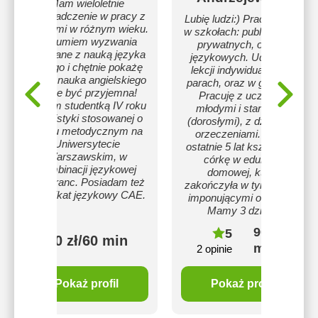
Mam wieloletnie
doświadczenie w pracy z
Lubię ludzi:) Pracowałam
uczniami w różnym wieku.
w szkołach: publicznych i
Rozumiem wyzwania
prywatnych, oraz w
związane z nauką języka
językowych. Udzielam
obcego i chętnie pokażę
lekcji indywidualnie i w
Ci, że nauka angielskiego
parach, oraz w grupach.
może być przyjemna!
Pracuję z uczniami
Jestem studentką IV roku
młodymi i starszymi
lingwistyki stosowanej o
(dorosłymi), z dziećmi z
profilu metodycznym na
orzeczeniami. Przez
Uniwersytecie
ostatnie 5 lat kształciłam
Warszawskim, w
córkę w edukacji
kombinacji językowej
domowej, którą
ang–franc. Posiadam też
zakończyła w tym roku z
certyfikat językowy CAE.
imponującymi ocenami.
Mamy 3 dzieci.
90 zł/60
5
100 zł/60 min
min
2 opinie
Pokaż profil
Pokaż profil