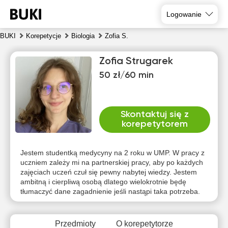
Logowanie
BUKI
Korepetycje
Biologia
Zofia S.
Zofia Strugarek
50 zł/60 min
Skontaktuj się z
korepetytorem
czw
pią
sob
nie
pon
wto
6
7
8
9
10
11
Jestem studentką medycyny na 2 roku w UMP. W pracy z
uczniem zależy mi na partnerskiej pracy, aby po każdych
zajęciach uczeń czuł się pewny nabytej wiedzy. Jestem
Brak
Brak
Brak
Brak
Brak
16:00
ambitną i cierpliwą osobą dlatego wielokrotnie będę
dostępnych
dostępnych
dostępnych
dostępnych
dostępnych
d
tłumaczyć dane zagadnienie jeśli nastąpi taka potrzeba.
terminów
terminów
terminów
terminów
terminów
t
16:30
17:00
Przedmioty
O korepetytorze