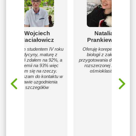
Wojciech
Natalia
Maciałowicz
Prankiewicz
Jestem studentem IV roku
Oferuję korepetycje z
medycyny, maturę z
biologii z zakresu
biologii zdałem na 92%, a
przygotowania do matury
z chemii na 93% więc
rozszerzonej i testu
znam się na rzeczy.
ośmioklasisty.
Zapraszam do kontaktu w
sprawie uzgodnienia
szczegółów