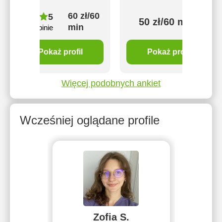
60 zł/60
5
50 zł/60 min
min
2 opinie
Pokaż profil
Pokaż profil
Więcej podobnych ankiet
Wcześniej oglądane profile
Zofia S.