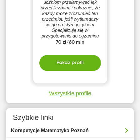
uczniom przełamywać lęk
przed liczbami i pokazuję, że
każdy może zrozumieć ten
przedmiot, jeśli wytłumaczy
się go prostym językiem.
Specjalizuję się w
przygotowaniu do egzaminu
ósmoklasisty oraz matury,
70 zł/60 min
dbając o przyjazną i
bezstresową atmosferę.
Pokaż profil
Wszystkie profile
Szybkie linki
Korepetycje Matematyka Poznań