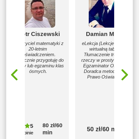
Piotr Ciszewski
Damian Mathe
Nauczyciel matematyki z
eLekcja (Lekcje online z
20-letnim
wirtualną tablicą)
doświadczeniem.
Tłumaczenie trudnych
Skutecznie przygotuję do
rzeczy w prosty sposób.
matury lub egzaminu klas
Egzaminator Oświaty /
ósmych.
Doradca metodyczny:
Prawo Oświatowe.
80 zł/60
5
50 zł/60 min
min
25 opinie