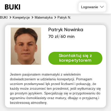
Logowanie
BUKI
Korepetycje
Matematyka
Patryk N.
Patryk Nowinka
70 zł/60 min
Skontaktuj się z
korepetytorem
pią
sob
nie
pon
wto
śro
7
8
9
10
11
12
Jestem pasjonatem matematyki z wieloletnim
doświadczeniem w udzielaniu korepetycji. Pomagam
uczniom przełamywać lęk przed liczbami i pokazuję, że
Brak
Brak
Brak
Brak
10:00
10:00
każdy może zrozumieć ten przedmiot, jeśli wytłumaczy się
dostępnych
dostępnych
dostępnych
dostępnych
dos
go prostym językiem. Specjalizuję się w przygotowaniu do
terminów
terminów
terminów
terminów
te
10:30
10:30
egzaminu ósmoklasisty oraz matury, dbając o przyjazną i
bezstresową atmosferę.
11:00
11:00