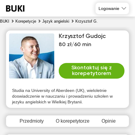
Logowanie
BUKI
Korepetycje
Język angielski
Krzysztof G.
Krzysztof Gudojc
80 zł/60 min
Skontaktuj się z
korepetytorem
czw
pią
sob
nie
pon
wto
6
7
8
9
10
11
Studia na University of Aberdeen (UK), wieloletnie
doswiadczenie w nauczaniu i prowadzeniu szkolen w
jezyku angielskich w Wielkiej Brytanii.
Brak
Brak
Brak
Br
17:00
17:00
10:00
dostępnych
dostępnych
dostępnych
dost
terminów
terminów
terminów
term
17:30
17:30
10:30
Przedmioty
O korepetytorze
Opinie
18:00
18:00
11:00