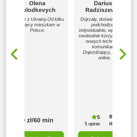
Olena
Dariusz
Volodkevych
Radziszewski
Jestem z Ukrainy.Od kilku
Dojrzały, doświadczony,
miesięcy mieszkam w
podchodzący
Polsce.
indywidualnie, wpierający,
swobodnie korzystający z
nowych technologii
komunikacji.
Dojeżdżający, zajęcia
online.
80 zł/60
5
60 zł/60 min
min
5 opinie