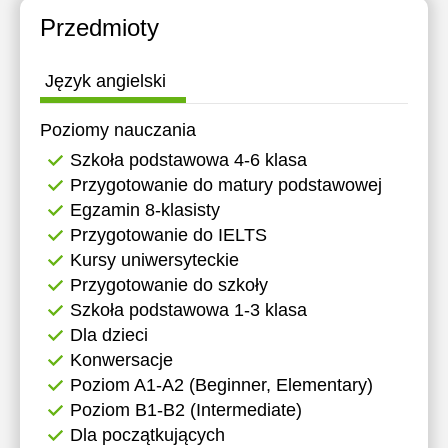
18:30
18:30
11:30
Przedmioty
19:00
19:00
12:00
Język angielski
19:30
19:30
12:30
Poziomy nauczania
20:00
20:00
13:00
Szkoła podstawowa 4-6 klasa
13:30
Przygotowanie do matury podstawowej
Egzamin 8-klasisty
14:00
Przygotowanie do IELTS
14:30
Kursy uniwersyteckie
Przygotowanie do szkoły
15:00
Szkoła podstawowa 1-3 klasa
Dla dzieci
Konwersacje
Poziom A1-A2 (Beginner, Elementary)
Poziom B1-B2 (Intermediate)
Dla początkujących