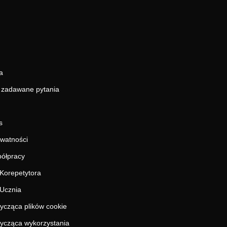
a
j zadawane pytania
s
ywatności
ółpracy
Korepetytora
Ucznia
tycząca plików cookie
tycząca wykorzystania