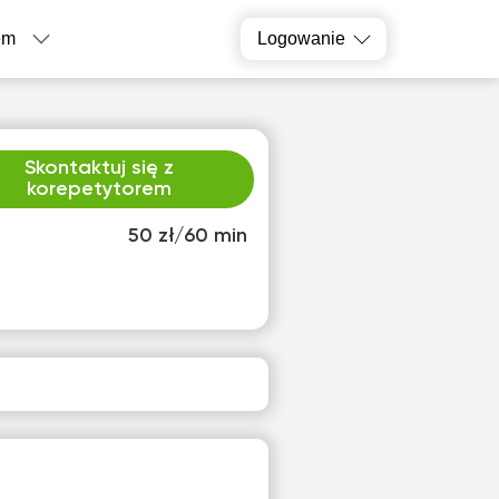
em
Logowanie
Skontaktuj się z
korepetytorem
50 zł/60 min
o
czw
2
13
ak
Brak
pnych
dostępnych
inów
terminów