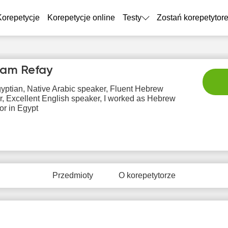
Korepetycje
Korepetycje online
Testy
Zostań korepetytor
am Refay
yptian, Native Arabic speaker, Fluent Hebrew
, Excellent English speaker, I worked as Hebrew
tor in Egypt
sob
nie
pon
wto
śr
8
9
10
11
1
Przedmioty
O korepetytorze
Brak
Brak
Br
0:00
19:00
dostępnych
dostępnych
dostę
terminów
terminów
term
9:00