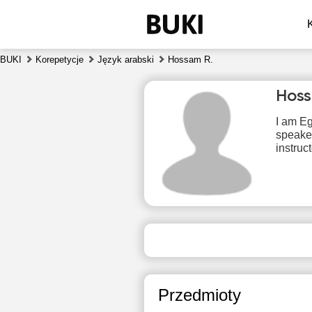
BUKI
Korepetycje
Język arabski
Hossam R.
Hoss
I am Eg
speaker
instruc
pią
7
Brak
1
dostępnych
terminów
1
Przedmioty