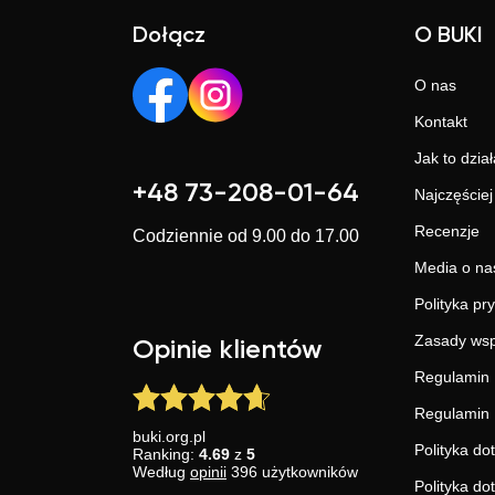
Dołącz
O BUKI
O nas
Kontakt
Jak to dział
+48 73-208-01-64
Najczęście
Recenzje
Codziennie od 9.00 do 17.00
Media o na
Polityka pr
Zasady wsp
Opinie klientów
Regulamin 
Regulamin 
buki.org.pl
Polityka do
Ranking:
4.69
z
5
Według
opinii
396
użytkowników
Polityka do