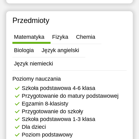
15:30
16:00
Przedmioty
16:30
Matematyka
Fizyka
Chemia
17:00
Biologia
Język angielski
17:30
Język niemiecki
18:00
18:30
Poziomy nauczania
Szkoła podstawowa 4-6 klasa
19:00
Przygotowanie do matury podstawowej
19:30
Egzamin 8-klasisty
Przygotowanie do szkoły
20:00
Szkoła podstawowa 1-3 klasa
20:30
Dla dzieci
Poziom podstawowy
21:00