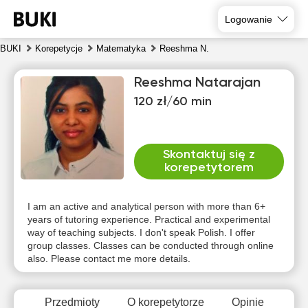
Logowanie
BUKI
Korepetycje
Matematyka
Reeshma N.
Reeshma Natarajan
120 zł/60 min
Skontaktuj się z
korepetytorem
nie
pon
wto
śro
czw
pią
9
10
11
12
13
14
I am an active and analytical person with more than 6+
years of tutoring experience. Practical and experimental
way of teaching subjects. I don't speak Polish. I offer
Brak
Brak
Brak
Brak
Brak
14:00
group classes. Classes can be conducted through online
dostępnych
dostępnych
dostępnych
dostępnych
dostępnych
d
also. Please contact me more details.
terminów
terminów
terminów
terminów
terminów
t
14:30
15:00
Przedmioty
O korepetytorze
Opinie