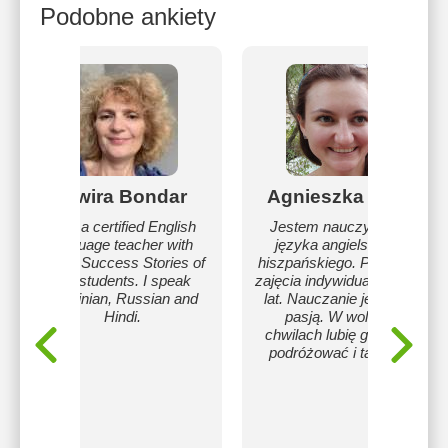
Podobne ankiety
Elwira Bondar
Agnieszka Ośka
I am a certified English
Jestem nauczycielem
language teacher with
języka angielskiego i
many Success Stories of
hiszpańskiego. Prowadzę
my students. I speak
zajęcia indywidualne od 13
Ukrainian, Russian and
lat. Nauczanie jest moją
Hindi.
pasją. W wolnych
chwilach lubię gotować,
podróżować i tańczyć.