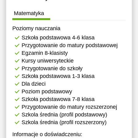
17:00
11:30
11:30
Matematyka
17:30
12:00
12:00
Poziomy nauczania
18:00
12:30
12:30
Szkoła podstawowa 4-6 klasa
18:30
13:00
13:00
Przygotowanie do matury podstawowej
19:00
Egzamin 8-klasisty
13:30
13:30
Kursy uniwersyteckie
19:30
14:00
14:00
Przygotowanie do szkoły
Szkoła podstawowa 1-3 klasa
20:00
14:30
14:30
Dla dzieci
20:30
15:00
15:00
Poziom podstawowy
Szkoła podstawowa 7-8 klasa
21:00
15:30
15:30
Przygotowanie do matury rozszerzonej
16:00
16:00
Szkola średnia (profil podstawowy)
Szkola średnia (profil rozszerzony)
16:30
16:30
Informacje o doświadczeniu:
17:00
17:00