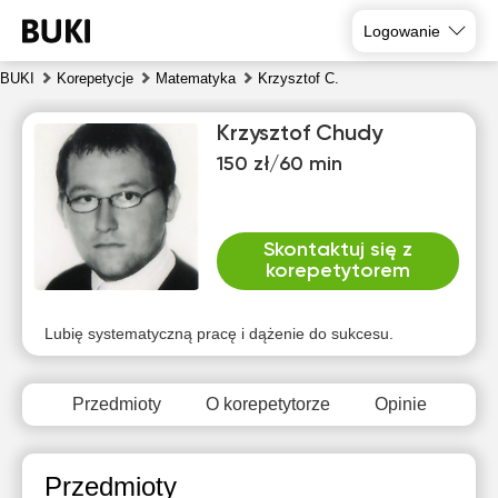
Logowanie
BUKI
Korepetycje
Matematyka
Krzysztof C.
Krzysztof Chudy
150 zł/60 min
Skontaktuj się z
korepetytorem
pią
sob
nie
pon
wto
śro
7
8
9
10
11
12
Lubię systematyczną pracę i dążenie do sukcesu.
Brak
Brak
Brak
Br
15:30
10:00
10:00
dostępnych
dostępnych
dostępnych
dost
Przedmioty
O korepetytorze
Opinie
terminów
terminów
terminów
term
16:00
10:30
10:30
16:30
11:00
11:00
Przedmioty