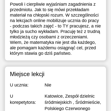
Powoli i cierpliwie wyjaśniam zagadnienia z
17:30
17:30
przedmiotu. Jak to się mówi przekładam
materiał na chłopski rozum. W szczególności
18:00
18:00
na lekcjach online mobilizuje ucznia do pracy
18:30
18:30
- podczas takich zajęć - to TY pracujesz, a nie
tylko ja sucho wykładam. Pracuję też z trudną
19:00
19:00
młodzieżą czy osobami z orzeczeniami.
Wiem, że matematyka nie jest dla każdego,
19:30
19:30
ale pomagam każdemu osiągnąć cel, przed
którym stawia go dziś państwo.
20:00
20:00
20:30
20:30
21:00
21:00
Miejsce lekcji
U ucznia:
Nie
U
Katowice, Zespół dzielnic
korepetytora:
śródmiejskich , Śródmieście,
Polskiego Czerwonego