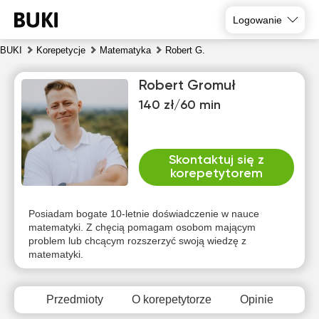
Logowanie
BUKI
Korepetycje
Matematyka
Robert G.
Robert Gromuł
140 zł/60 min
Skontaktuj się z
korepetytorem
czw
pią
sob
nie
pon
wto
6
7
8
9
10
11
Posiadam bogate 10-letnie doświadczenie w nauce
matematyki. Z chęcią pomagam osobom mającym
problem lub chcącym rozszerzyć swoją wiedzę z
Brak
Brak
Brak
Brak
Brak
13:00
matematyki.
dostępnych
dostępnych
dostępnych
dostępnych
dostępnych
d
terminów
terminów
terminów
terminów
terminów
t
13:30
Przedmioty
O korepetytorze
Opinie
14:00