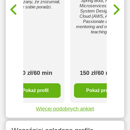
Spring Boot, React,
rozwiązany, że zrozumiał,
Microservices, DSA,
że sobie poradzi.
System Design, and
Cloud (AWS, Azure).
Passionate about
mentoring and real-world
teaching.
120 zł/60 min
150 zł/60 min
Pokaż profil
Pokaż profil
Więcej podobnych ankiet