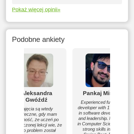
Pokaż więcej opinii»
Podobne ankiety
Aleksandra
Pankaj Mishra
Gwóźdź
Experienced full-stack
developer with 17+ years
Zajęcia są wtedy
in software development
skuteczne, gdy mam
and leadership. Master’s
pewność, że uczeń po
in Computer Science with
zakończonej lekcji wie, że
strong skills in Java,
jego problem został