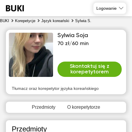
Logowanie
BUKI
Korepetycje
Język koreański
Sylwia S.
Sylwia Soja
70 zł/60 min
Skontaktuj się z
korepetytorem
nie
pon
wto
śro
czw
pią
9
10
11
12
13
14
Tłumacz oraz korepetytor języka koreańskiego
Brak
Brak
Brak
Brak
Brak
Brak
dostępnych
dostępnych
dostępnych
dostępnych
dostępnych
dostępny
Przedmioty
O korepetytorze
terminów
terminów
terminów
terminów
terminów
terminów
Przedmioty