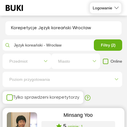
Logowanie
Korepetycje Język koreański Wrocław
Język koreański - Wrocław
Filtry (2)
Online
Przedmiot
Miasto
Poziom przygotowania
Tylko sprawdzeni korepetytorzy
Minsang Yoo
5
opinie: 1