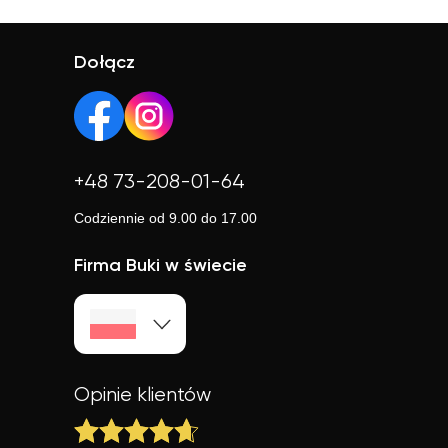
Tak, większość korepetytorów prowadzi zajęcia online.
ocena korepetytorów to 4.8/5. Sprawdź ich profile i
To wygodne rozwiązanie, które często jest też tańsze.
opinie, aby wybrać najlepszego.
Online możesz uczyć się w elastyczny sposób,
Dołącz
niezależnie od lokalizacji.
+48 73-208-01-64
Codziennie od 9.00 do 17.00
Firma Buki w świecie
Opinie klientów