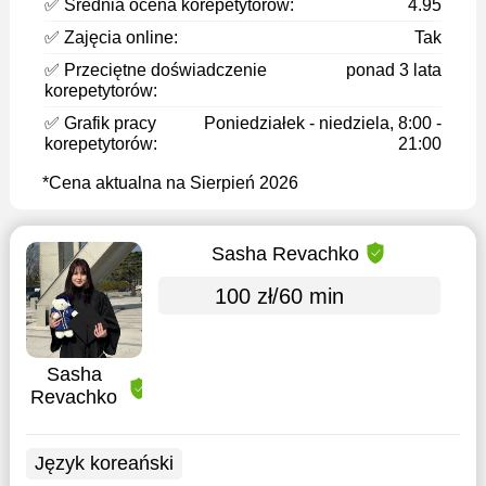
✅ Średnia ocena korepetytorów:
4.95
✅ Zajęcia online:
Tak
✅ Przeciętne doświadczenie
ponad 3 lata
korepetytorów:
✅ Grafik pracy
Poniedziałek - niedziela, 8:00 -
korepetytorów:
21:00
*Cena aktualna na Sierpień 2026
Sasha Revachko
100 zł/60 min
Sasha
Revachko
Język koreański