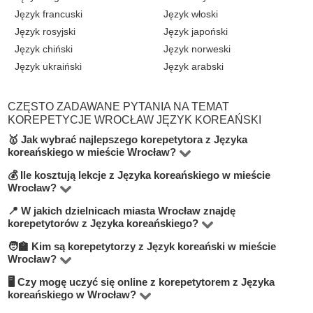
Język francuski
Język włoski
Język rosyjski
Język japoński
Język chiński
Język norweski
Język ukraiński
Język arabski
CZĘSTO ZADAWANE PYTANIA NA TEMAT
KOREPETYCJE WROCŁAW JĘZYK KOREAŃSKI
🥇 Jak wybrać najlepszego korepetytora z Języka
koreańskiego w mieście Wrocław?
💰 Ile kosztują lekcje z Języka koreańskiego w mieście
Na platformie BUKI znajdziesz 4 korepetytorów
Wrocław?
oferujących zajęcia z Język koreański w miejscowości
📍 W jakich dzielnicach miasta Wrocław znajdę
Ceny zależą od poziomu, doświadczenia korepetytora i
Wrocław. Przy wyborze zwróć uwagę na cenę, opinie,
korepetytorów z Języka koreańskiego?
trybu zajęć (online lub stacjonarnie). Średnia cena w
doświadczenie, wykształcenie oraz lokalizację. Warto
🧑‍🏫 Kim są korepetytorzy z Język koreański w mieście
Na BUKI możesz znaleźć nauczycieli w niemal
mieście Wrocław wynosi od 70 do 100 zł/h.
szukać korepetytorów z opcją darmowej lekcji próbnej,
Wrocław?
wszystkich dzielnicach miasta Wrocław. Możesz też
aby sprawdzić, czy dany nauczyciel Ci odpowiada.
🖥 Czy mogę uczyć się online z korepetytorem z Języka
Na BUKI znajdziesz wykwalifikowanych nauczycieli,
wybrać lekcje online, jeśli zależy Ci na elastyczności.
koreańskiego w Wrocław?
studentów oraz praktyków z doświadczeniem. Średnia