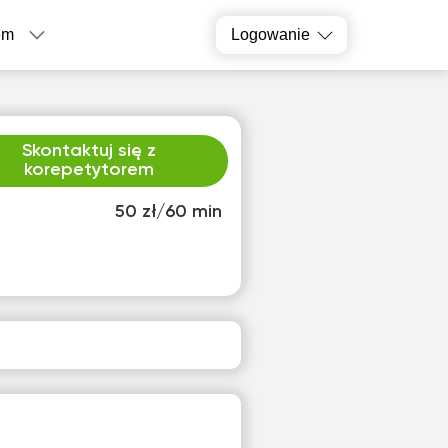
em
Logowanie
Skontaktuj się z
korepetytorem
50 zł/60 min
o
śro
1
12
ak
Brak
pnych
dostępnych
inów
terminów