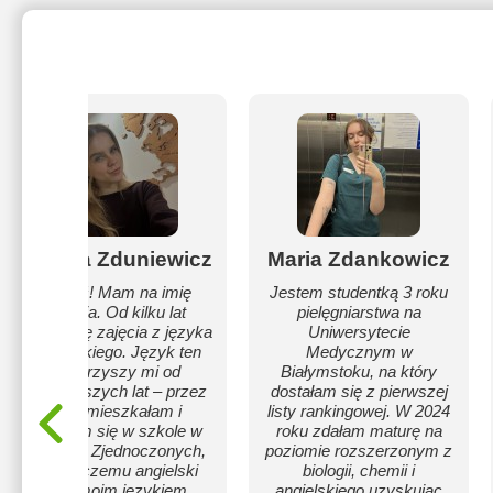
Natalia Zduniewicz
Maria Zdankowicz
Cześć! Mam na imię
Jestem studentką 3 roku
Natalia. Od kilku lat
pielęgniarstwa na
prowadzę zajęcia z języka
Uniwersytecie
angielskiego. Język ten
Medycznym w
towarzyszy mi od
Białymstoku, na który
najmłodszych lat – przez
dostałam się z pierwszej
9 lat mieszkałam i
listy rankingowej. W 2024
uczyłam się w szkole w
roku zdałam maturę na
Stanach Zjednoczonych,
poziomie rozszerzonym z
dzięki czemu angielski
biologii, chemii i
jest moim językiem
angielskiego uzyskując