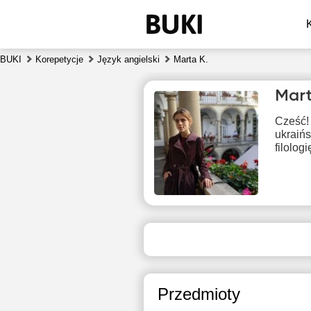
BUKI
Korepetycje
Język angielski
Marta K.
Mart
Cześć!
ukraińs
filolog
czw
6
10:30
1
11:00
1
Przedmioty
11:30
1