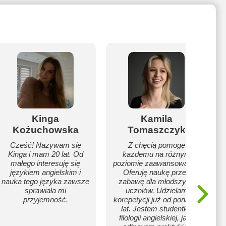
Kinga
Kamila
Kożuchowska
Tomaszczyk
Cześć! Nazywam się
Z chęcią pomogę
Kinga i mam 20 lat. Od
każdemu na różnym
małego interesuję się
poziomie zaawansowania.
językiem angielskim i
Oferuję naukę przez
nauka tego języka zawsze
zabawę dla młodszych
sprawiała mi
uczniów. Udzielam
przyjemność.
korepetycji już od ponad 4
lat. Jestem studentką
filologii angielskiej, jak i