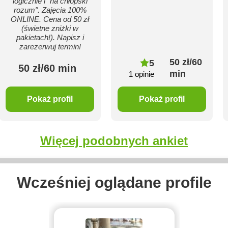
logicznie i "na chłopski
rozum". Zajęcia 100%
ONLINE. Cena od 50 zł
(świetne zniżki w
pakietach!). Napisz i
zarezerwuj termin!
50 zł/60
5
50 zł/60 min
min
1 opinie
Pokaż profil
Pokaż profil
Więcej podobnych ankiet
Wcześniej oglądane profile