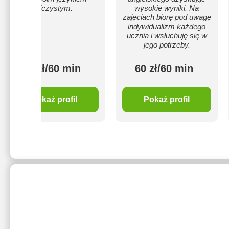
ojczystym.
wysokie wyniki. Na
zajęciach biorę pod uwagę
indywidualizm każdego
ucznia i wsłuchuję się w
jego potrzeby.
60 zł/60 min
60 zł/60 min
Pokaż profil
Pokaż profil