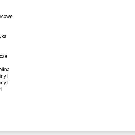
9:30
17:30
17:30
orcowe
0:00
18:00
18:00
0:30
18:30
18:30
wka
1:00
19:00
19:00
19:30
19:30
icza
20:00
20:00
olina
iny I
20:30
20:30
ny II
i
21:00
21:00