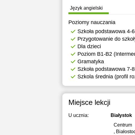
12:00
1
Język angielski
12:30
1
Poziomy nauczania
13:00
1
Szkoła podstawowa 4-6
Przygotowanie do szkoł
13:30
1
Dla dzieci
14:00
1
Poziom B1-B2 (Intermed
Gramatyka
14:30
1
Szkoła podstawowa 7-8
15:00
1
Szkola średnia (profil r
15:30
1
16:00
1
Miejsce lekcji
16:30
1
U ucznia:
Białystok
17:00
1
Centrum
, Białosto
17:30
1