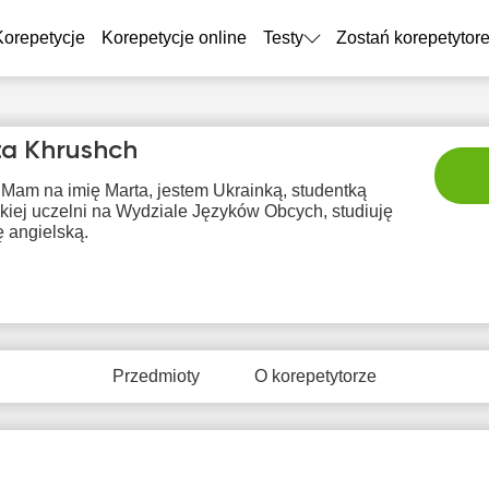
Korepetycje
Korepetycje online
Testy
Zostań korepetytor
a Khrushch
 Mam na imię Marta, jestem Ukrainką, studentką
kiej uczelni na Wydziale Języków Obcych, studiuję
ię angielską.
pią
sob
nie
pon
wt
7
8
9
10
1
Przedmioty
O korepetytorze
Brak
Br
2:00
10:00
10:00
dostępnych
dostę
terminów
term
2:30
10:30
10:30
3:00
11:00
11:00