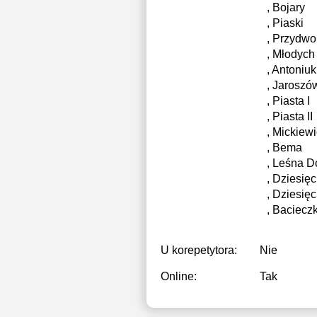
, Bojary
18:00
1
, Piaski
, Przydw
18:30
2
, Młodych
, Antoniuk
19:00
2
, Jaroszó
, Piasta I
19:30
2
, Piasta II
20:00
, Mickiew
, Bema
20:30
, Leśna D
, Dziesięc
21:00
, Dziesięci
, Bacieczk
U korepetytora:
Nie
Online:
Tak