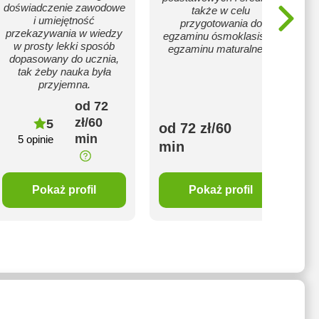
doświadczenie zawodowe
także w celu
i umiejętność
przygotowania do
przekazywania w wiedzy
egzaminu ósmoklasisty i
w prosty lekki sposób
egzaminu maturalnego
dopasowany do ucznia,
tak żeby nauka była
przyjemna.
od 72
zł/60
5
od 72 zł/60
min
5 opinie
min
Pokaż profil
Pokaż profil