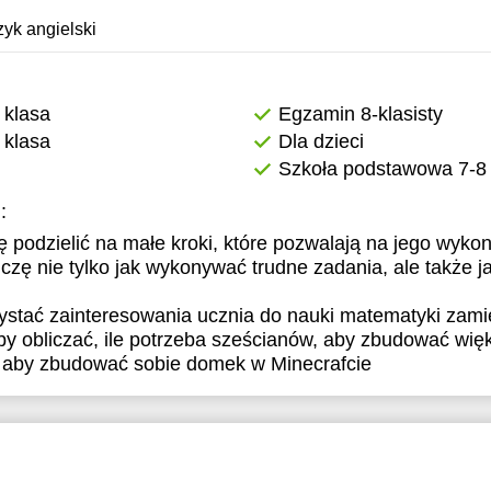
1:30
11:30
11:30
zyk angielski
2:00
12:00
12:00
2:30
12:30
12:30
 klasa
Egzamin 8-klasisty
 klasa
Dla dzieci
3:00
13:00
13:00
Szkoła podstawowa 7-8 
3:30
13:30
13:30
:
4:00
14:00
14:00
 podzielić na małe kroki, które pozwalają na jego wyko
czę nie tylko jak wykonywać trudne zadania, ale także j
4:30
14:30
14:30
ystać zainteresowania ucznia do nauki matematyki zami
5:00
15:00
15:00
by obliczać, ile potrzeba sześcianów, aby zbudować więk
5:30
a aby zbudować sobie domek w Minecrafcie
6:00
6:30
7:00