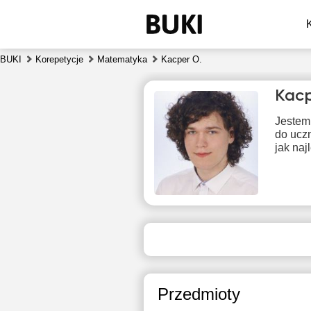
BUKI
Korepetycje
Matematyka
Kacper O.
Kacp
Jestem
do ucz
jak na
czw
6
17:30
1
18:00
1
Przedmioty
1