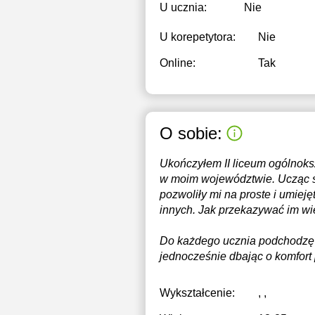
U ucznia:
Nie
1
U korepetytora:
Nie
1
Online:
Tak
O sobie:
Ukończyłem II liceum ogólnoks
w moim województwie. Ucząc s
pozwoliły mi na proste i umiej
innych. Jak przekazywać im wied
Do każdego ucznia podchodzę 
jednocześnie dbając o komfort
Wykształcenie:
, ,