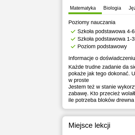
1
Matematyka
Biologia
Ję
1
Poziomy nauczania
1
Szkoła podstawowa 4-6
Szkoła podstawowa 1-3
1
Poziom podstawowy
1
Informacje o doświadczeniu
1
Każde trudne zadanie da się
pokaże jak tego dokonać. U
1
w proste
Jestem też w stanie wykorz
1
zabawę. Kto przecież wolał
1
ile potrzeba bloków drewn
1
1
Miejsce lekcji
1