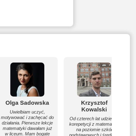
Olga Sadowska
Krzysztof
Kowalski
Uwielbiam uczyć,
motywować i zachęcać do
Od czterech lat udzielam
działania. Pierwsze lekcje
korepetycji z matematyki
matematyki dawałam już
na poziomie szkół
w liceum. Mam bogate
podstawowych i średnich