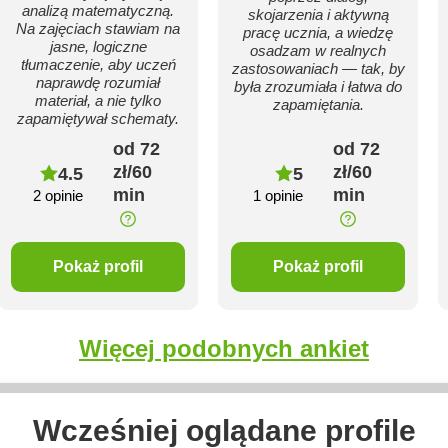
analizą matematyczną.
skojarzenia i aktywną
Na zajęciach stawiam na
pracę ucznia, a wiedzę
jasne, logiczne
osadzam w realnych
tłumaczenie, aby uczeń
zastosowaniach — tak, by
naprawdę rozumiał
była zrozumiała i łatwa do
materiał, a nie tylko
zapamiętania.
zapamiętywał schematy.
od 72
od 72
zł/60
zł/60
4.5
5
min
min
2 opinie
1 opinie
Pokaż profil
Pokaż profil
Więcej podobnych ankiet
Wcześniej oglądane profile