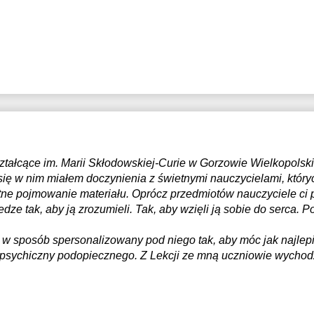
7:30
8:00
ztałcące im. Marii Skłodowskiej-Curie w Gorzowie Wielkopols
ię w nim miałem doczynienia z świetnymi nauczycielami, któr
ętne pojmowanie materiału. Oprócz przedmiotów nauczyciele ci p
ze tak, aby ją zrozumieli. Tak, aby wzięli ją sobie do serca. 
w sposób spersonalizowany pod niego tak, aby móc jak najlep
 psychiczny podopiecznego. Z Lekcji ze mną uczniowie wychod