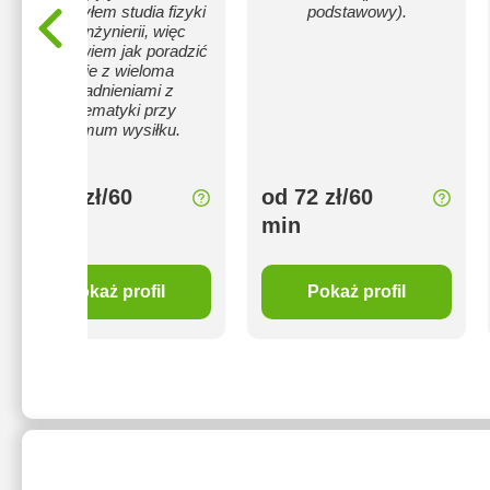
Skończyłem studia fizyki
podstawowy).
oraz inżynierii, więc
dobrze wiem jak poradzić
sobie z wieloma
zagadnieniami z
matematyki przy
minimum wysiłku.
od 72 zł/60
od 72 zł/60
min
min
Pokaż profil
Pokaż profil