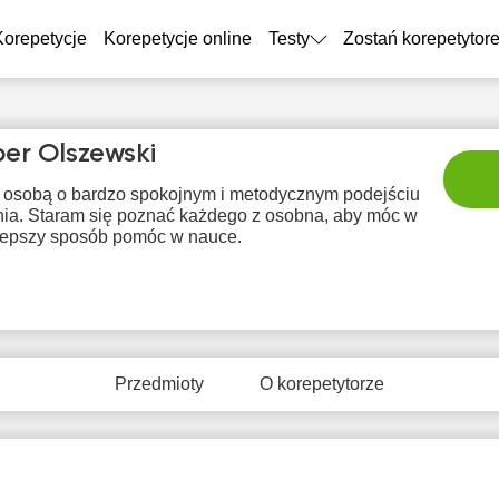
Korepetycje
Korepetycje online
Testy
Zostań korepetytor
er Olszewski
 osobą o bardzo spokojnym i metodycznym podejściu
nia. Staram się poznać każdego z osobna, aby móc w
jlepszy sposób pomóc w nauce.
pią
sob
nie
pon
wt
7
8
9
10
1
Przedmioty
O korepetytorze
Brak
Br
0:00
10:00
10:00
dostępnych
dostę
terminów
term
0:30
10:30
10:30
1:00
11:00
11:00