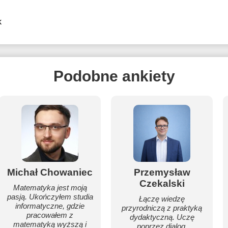
k
Podobne ankiety
Michał Chowaniec
Przemysław
Czekalski
Matematyka jest moją
pasją. Ukończyłem studia
Łączę wiedzę
informatyczne, gdzie
przyrodniczą z praktyką
pracowałem z
dydaktyczną. Uczę
matematyką wyższą i
poprzez dialog,