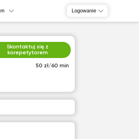
em
Logowanie
Skontaktuj się z
korepetytorem
50 zł/60 min
o
śro
1
12
ak
Brak
pnych
dostępnych
inów
terminów