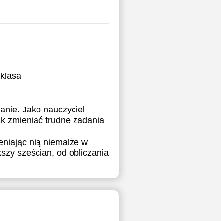
klasa
nanie. Jako nauczyciel
ak zmieniać trudne zadania
eniając nią niemalże w
szy sześcian, od obliczania