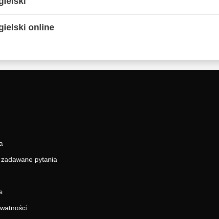
ielski
ielski online
a
j zadawane pytania
s
ywatności