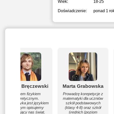
Wiek:
18-25
Doświadczenie:
ponad 1 ro
Jakub Bręczewski
Marta Grabowska
Jestem fizykiem
Prowadzę korepetycje z
teoretycznym.
matematyki dla uczniów
Matematyka jest językiem
szkół podstawowych
w którym opisujemy
(klasy 4-8) oraz szkół
otaczający nas świat.
średnich (poziom