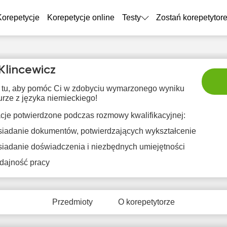
Korepetycje
Korepetycje online
Testy
Zostań korepetytor
Klincewicz
 tu, aby pomóc Ci w zdobyciu wymarzonego wyniku
rze z języka niemieckiego!
acje potwierdzone podczas rozmowy kwalifikacyjnej:
iadanie dokumentów, potwierdzających wykształcenie
sob
nie
pon
wto
śr
iadanie doświadczenia i niezbędnych umiejętności
8
9
10
11
1
dajność pracy
Brak
Brak
Brak
Br
0:00
dostępnych
dostępnych
dostępnych
dostę
terminów
terminów
terminów
term
0:30
Przedmioty
O korepetytorze
1:00