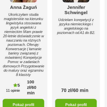
Anna Żaguń
Jennifer
Schwingel
Ukończyłam studia
magisterskie na kierunku
Udzielam korepetycji z
lingwistyka stosowana
języka niemieckiego i
język angielski z
angielskiego na
niemieckim Mam prawie
poziomach od A1 do B2.
20-letnie doświadczenie w
nauczaniu na różnych
poziomach. Oferuję:
Konwersacje ( łamanie
bariery związanej z
mówiniem) Korepetycje
Pomoc w zadaniach
domowych Przygotowanie
do matury oraz egzaminu
8 klasisty
100
5
zł/60
70 zł/60 min
11 opinie
min
Pokaż profil
Pokaż profil