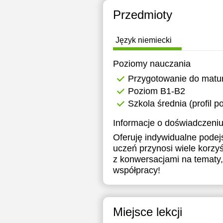
15:30
1
Przedmioty
16:00
1
Język niemiecki
16:30
1
Poziomy nauczania
17:00
1
Przygotowanie do matu
17:30
Poziom B1-B2
Szkola średnia (profil 
18:00
Informacje o doświadczeniu
Oferuję indywidualne podejś
uczeń przynosi wiele korzy
z konwersacjami na tematy
współpracy!
Miejsce lekcji