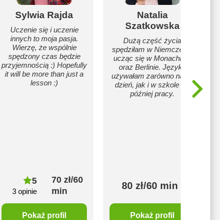
Sylwia Rajda
Natalia
Szatkowska
Uczenie się i uczenie
innych to moja pasja.
Dużą część życia
Wierzę, że wspólnie
spędziłam w Niemczech,
spędzony czas będzie
ucząc się w Monachium
przyjemnością :) Hopefully
oraz Berlinie. Języka
it will be more than just a
używałam zarówno na co
lesson :)
dzień, jak i w szkole - a
później pracy.
70 zł/60
5
80 zł/60 min
min
3 opinie
Pokaż profil
Pokaż profil