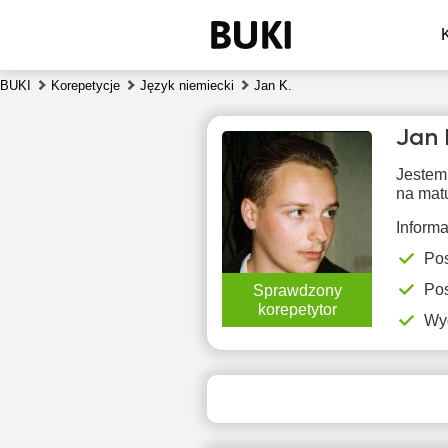
BUKI
Korepetycje
Język niemiecki
Jan K.
Jan 
Jestem
na matu
Inform
Pos
pią
Pos
Sprawdzony
7
korepetytor
Wy
14:00
1
14:30
1
15:00
1