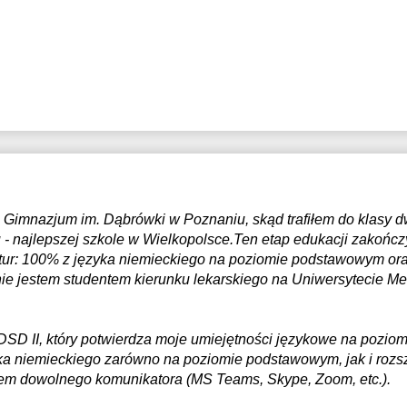
Gimnazjum im. Dąbrówki w Poznaniu, skąd trafiłem do klasy d
 - najlepszej szkole w Wielkopolsce.Ten etap edukacji zakońc
tur: 100% z języka niemieckiego na poziomie podstawowym or
ie jestem studentem kierunku lekarskiego na Uniwersytecie M
 DSD II, który potwierdza moje umiejętności językowe na pozio
ka niemieckiego zarówno na poziomie podstawowym, jak i roz
twem dowolnego komunikatora (MS Teams, Skype, Zoom, etc.).