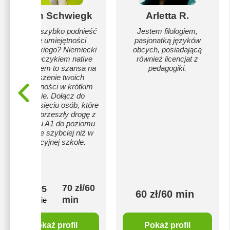
Kevin Schwiegk
Arletta R.
Chcesz szybko podnieść
Jestem filologiem,
swoje umiejętności
pasjonatką języków
niemieckiego? Niemiecki
obcych, posiadającą
z Berlińczykiem native
również licencjat z
speakerem to szansa na
pedagogiki.
ulepszenie twoich
umiejętności w krótkim
czasie. Dołącz do
kilkudziesięciu osób, które
ze mną przeszły drogę z
poziomu A1 do poziomu
B2 wiele szybciej niż w
tradycyjnej szkole.
70 zł/60
5
60 zł/60 min
min
2 opinie
Pokaż profil
Pokaż profil