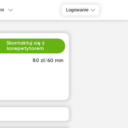
em
Logowanie
Skontaktuj się z
korepetytorem
80 zł/60 min
o
czw
2
13
ak
Brak
pnych
dostępnych
inów
terminów