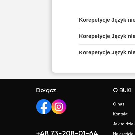
Korepetycje Język ni
Korepetycje Język ni
Korepetycje Język ni
Dołącz
O BUKI
O nas
Kontakt
Jak to dział
+48 73-208-01-64
Najczęście