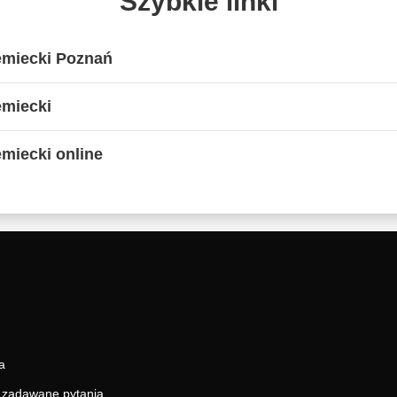
Szybkie linki
emiecki Poznań
emiecki
emiecki online
a
j zadawane pytania