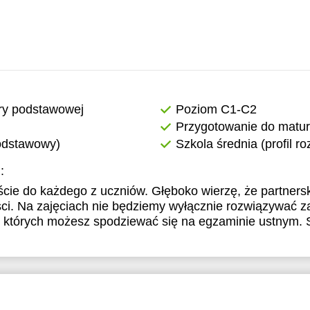
1:30
2:00
2:30
3:00
ry podstawowej
Poziom C1-C2
Przygotowanie do matur
podstawowy)
Szkola średnia (profil r
:
cie do każdego z uczniów. Głęboko wierzę, że partnerska
ści. Na zajęciach nie będziemy wyłącznie rozwiązywać 
, których możesz spodziewać się na egzaminie ustnym.