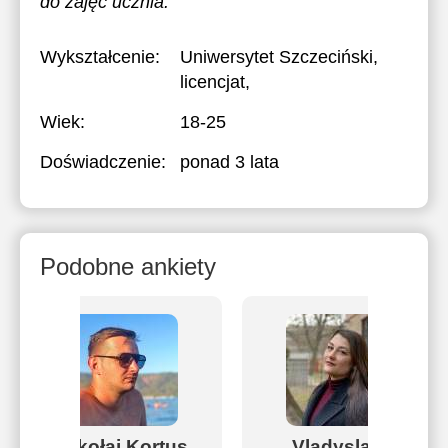
do zajęć ucznia.
Wykształcenie:
Uniwersytet Szczeciński
,
licencjat,
Wiek:
18-25
Doświadczenie:
ponad 3 lata
Podobne ankiety
Mikołaj Kortus
Vladyslava