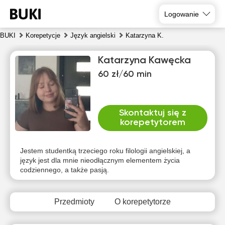
Logowanie
BUKI
Korepetycje
Język angielski
Katarzyna K.
Katarzyna Kawęcka
60 zł/60 min
Skontaktuj się z
korepetytorem
pią
sob
nie
pon
wto
śro
7
8
9
10
11
12
Jestem studentką trzeciego roku filologii angielskiej, a
język jest dla mnie nieodłącznym elementem życia
codziennego, a także pasją.
Brak
Brak
Brak
Brak
Brak
Brak
dostępnych
dostępnych
dostępnych
dostępnych
dostępnych
dostępny
terminów
terminów
terminów
terminów
terminów
terminów
Przedmioty
O korepetytorze