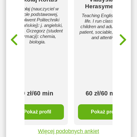
Herasymenko
Mikołaj (nauczyciel w
szkole podstawowej,
Teaching English is my
absolwent Politechniki
life. I run classes for
Poznańskiej): j. angielski,
children and adults. I am
fizyka. Grzegorz (student
patient, sociable, creative
Farmacji): chemia,
and attentive.
biologia.
50 zł/60 min
60 zł/60 min
Pokaż profil
Pokaż profil
Więcej podobnych ankiet