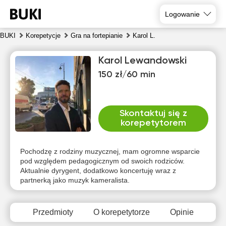
Logowanie
BUKI
Korepetycje
Gra na fortepianie
Karol L.
Karol Lewandowski
150 zł/60 min
Skontaktuj się z
korepetytorem
czw
pią
sob
nie
pon
wto
6
7
8
9
10
11
Pochodzę z rodziny muzycznej, mam ogromne wsparcie
pod względem pedagogicznym od swoich rodziców.
Aktualnie dyrygent, dodatkowo koncertuję wraz z
Brak
Brak
Brak
Brak
Brak
10:00
partnerką jako muzyk kameralista.
dostępnych
dostępnych
dostępnych
dostępnych
dostępnych
d
terminów
terminów
terminów
terminów
terminów
t
10:30
Przedmioty
O korepetytorze
Opinie
11:00