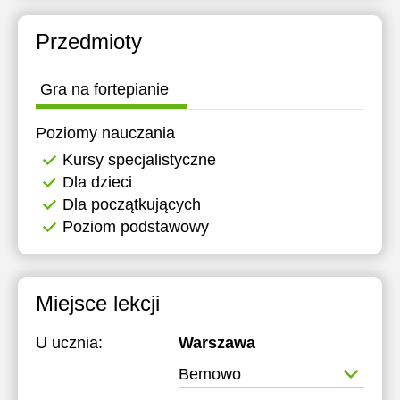
14:00
Przedmioty
14:30
15:00
Gra na fortepianie
15:30
Poziomy nauczania
16:00
Kursy specjalistyczne
Dla dzieci
16:30
Dla początkujących
17:00
Poziom podstawowy
17:30
18:00
Miejsce lekcji
U ucznia:
Warszawa
Bemowo