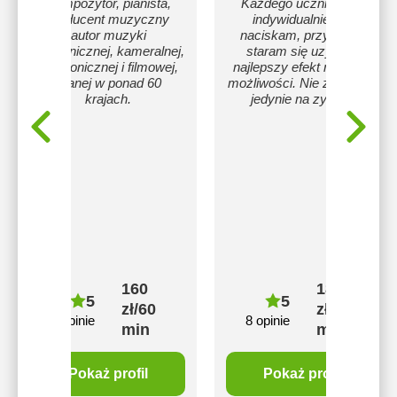
Kompozytor, pianista,
Każdego ucznia uczę
producent muzyczny
indywidualnie, nie
autor muzyki
naciskam, przy czym
symfonicznej, kameralnej,
staram się uzyskać
elektronicznej i filmowej,
najlepszy efekt na miarę
granej w ponad 60
możliwości. Nie zależy mi
krajach.
jedynie na zysku:)
160
180
5
5
zł/60
zł/60
13 opinie
8 opinie
min
min
Pokaż profil
Pokaż profil