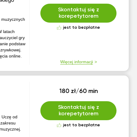
skiego
Skontaktuj się z
korepetytorem
ch muzycznych
jest to bezpłatne
W latach
uczyciel gry
zanie podstaw
ozrywkowej.
cia online.
Więcej informacji
180 zł/60 min
Skontaktuj się z
korepetytorem
) Uczę od
 zakresu
jest to bezpłatne
 muzycznej.