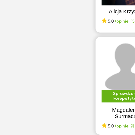
Suwałki
Alicja Krz
Swarzędz
5.0
(opinie: 15
Szczecin
W
Wadowice
Wodzisław Śląski
Z
Ząbki
Sprawdzo
Zgierz
korepetyt
Zielonka
Magdale
Surmac
5.0
(opinie: 9)