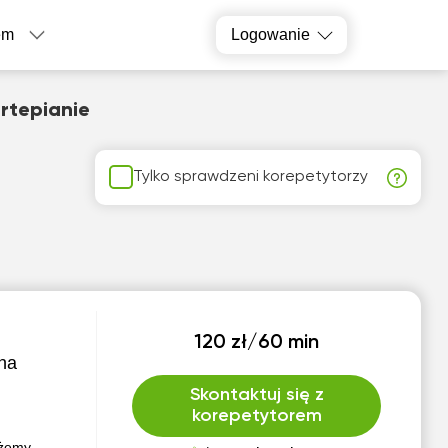
em
Logowanie
ortepianie
Tylko sprawdzeni korepetytorzy
120 zł/60 min
na
Skontaktuj się z
korepetytorem
ożemy