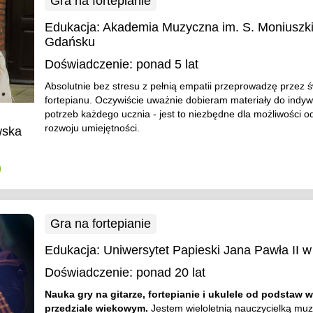
Gra na fortepianie
Edukacja:
Akademia Muzyczna im. S. Moniuszk
Gdańsku
Doświadczenie:
ponad 5 lat
Absolutnie bez stresu z pełnią empatii przeprowadzę przez ś
fortepianu. Oczywiście uważnie dobieram materiały do indyw
potrzeb każdego ucznia - jest to niezbędne dla możliwości 
rozwoju umiejętności.
wska
)
Gra na fortepianie
Edukacja:
Uniwersytet Papieski Jana Pawła II 
Doświadczenie:
ponad 20 lat
Nauka gry na gitarze, fortepianie i ukulele od podstaw 
przedziale wiekowym.
Jestem wieloletnią nauczycielką muz