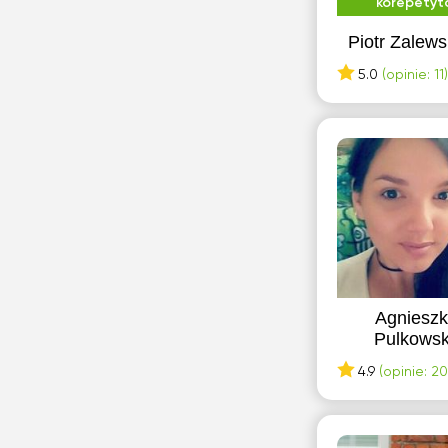
korepetyt
Kęty
Piotr Zalews
Kielce
5.0
(opinie: 11)
Kłobuck
Konin
Konstancin-Jeziorna
L
Leszno
Ł
Łomianki
Agniesz
Pulkows
L
4.9
(opinie: 20
Lublin
O