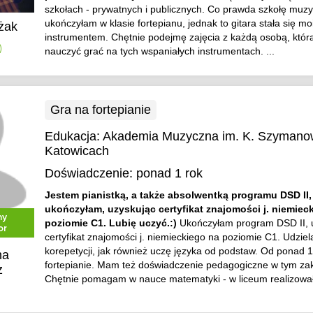
szkołach - prywatnych i publicznych. Co prawda szkołę muz
ukończyłam w klasie fortepianu, jednak to gitara stała się 
yżak
instrumentem. Chętnie podejmę zajęcia z każdą osobą, która
)
nauczyć grać na tych wspaniałych instrumentach. ...
Gra na fortepianie
Edukacja:
Akademia Muzyczna im. K. Szymano
Katowicach
Doświadczenie:
ponad 1 rok
Jestem pianistką, a także absolwentką programu DSD II,
ukończyłam, uzyskując certyfikat znajomości j. niemiec
ny
poziomie C1. Lubię uczyć.:)
Ukończyłam program DSD II, 
or
certyfikat znajomości j. niemieckiego na poziomie C1. Udzie
korepetycji, jak również uczę języka od podstaw. Od ponad 1
na
fortepianie. Mam też doświadczenie pedagogiczne w tym zak
z
Chętnie pomagam w nauce matematyki - w liceum realizował