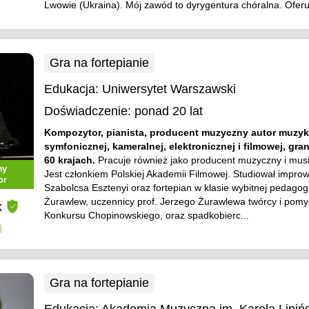
Lwowie (Ukraina). Mój zawód to dyrygentura chóralna. Oferuj
Gra na fortepianie
Edukacja:
Uniwersytet Warszawski
Doświadczenie:
ponad 20 lat
Kompozytor, pianista, producent muzyczny autor muzyk
symfonicznej, kameralnej, elektronicznej i filmowej, gr
60 krajach.
Pracuje również jako producent muzyczny i musi
ny
Jest członkiem Polskiej Akademii Filmowej. Studiował improw
or
Szabolcsa Esztenyi oraz fortepian w klasie wybitnej pedago
Żurawlew, uczennicy prof. Jerzego Żurawlewa twórcy i pom
k
Konkursu Chopinowskiego, oraz spadkobierc...
)
Gra na fortepianie