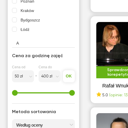
Poznań
Kraków
Bydgoszcz
Łódź
A
Andrychów
Cena za godzinę zajęć
B
Cena od
Cena do
Sprawdzo
korepetyt
Białystok
OK
Rafał Wnu
C
5.0
(opinie: 13
Częstochowa
Metoda sortowania
E
Elbląg