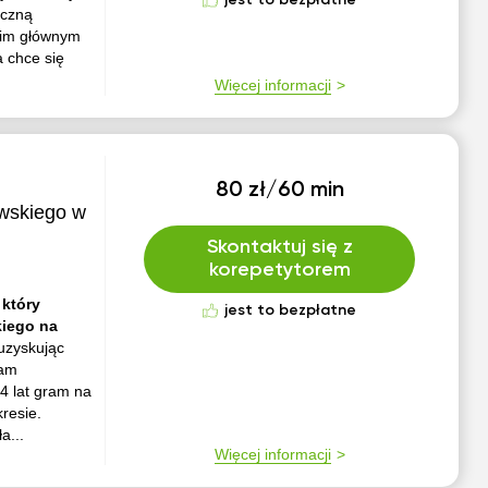
jest to bezpłatne
yczną
moim głównym
 chce się
Więcej informacji
80 zł/60 min
wskiego w
Skontaktuj się z
korepetytorem
 który
jest to bezpłatne
kiego na
uzyskując
lam
4 lat gram na
resie.
a...
Więcej informacji