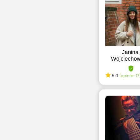
Otwock
P
Piaseczno
Przemyśl
Janina
Wojciecho
R
Radom
5.0
(opinie: 17
Radomsko
Radzymin
Reda
Rumia
S
Sulejówek