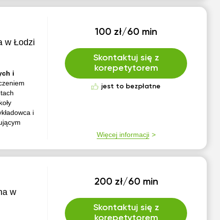
100 zł/60 min
 w Łodzi
Skontaktuj się z
korepetytorem
ch i
dczeniem
jest to bezpłatne
ntach
koły
kładowca i
kującym
Więcej informacji
200 zł/60 min
na w
Skontaktuj się z
korepetytorem