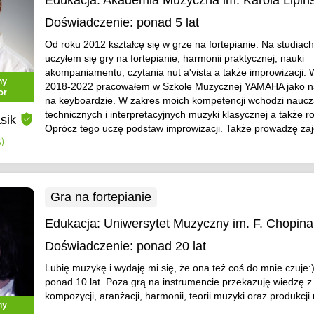
Edukacja:
Akademia Muzyczna im. Karola Lipiń
Doświadczenie:
ponad 5 lat
Od roku 2012 kształcę się w grze na fortepianie. Na studia
uczyłem się gry na fortepianie, harmonii praktycznej, nauki
akompaniamentu, czytania nut a'vista a także improwizacji. 
ny
2018-2022 pracowałem w Szkole Muzycznej YAMAHA jako na
or
na keyboardzie. W zakres moich kompetencji wchodzi nauc
technicznych i interpretacyjnych muzyki klasycznej a także r
sik
Oprócz tego uczę podstaw improwizacji. Także prowadzę zaję
)
Gra na fortepianie
Edukacja:
Uniwersytet Muzyczny im. F. Chopina
Doświadczenie:
ponad 20 lat
Lubię muzykę i wydaję mi się, że ona też coś do mnie czuje:
ponad 10 lat. Poza grą na instrumencie przekazuję wiedzę z
kompozycji, aranżacji, harmonii, teorii muzyki oraz produkcji
ny