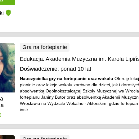
or
ki
Gra na fortepianie
Edukacja:
Akademia Muzyczna im. Karola Lipiń
Doświadczenie:
ponad 10 lat
Nauczycielka gry na fortepianie oraz wokalu
Oferuję lekc
pianinie oraz lekcje wokalu zarówno dla dzieci, jak i dorosły
absolwentką Ogólnokształcącej Szkoły Muzycznej we Wrocław
fortepianu Janiny Butor oraz absolwentką Akademii Muzyczn
ka
Wrocławiu na Wydziale Wokalno - Aktorskim, gdzie fortepian
ka
instr...
)