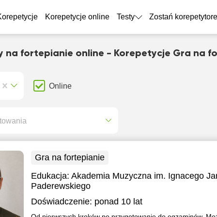
Korepetycje
Korepetycje online
Testy
Zostań korepetytor
 na fortepianie online - Korepetycje Gra na f
Online
towania
Gra na fortepianie
Edukacja:
Akademia Muzyczna im. Ignacego Ja
Paderewskiego
Doświadczenie:
ponad 10 lat
Od pierwszych kroków po przygotowanie do egzaminów. M