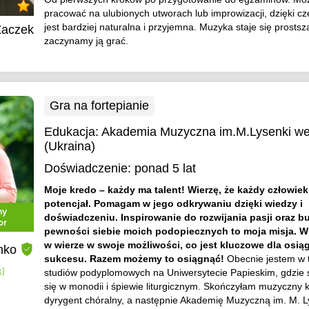
pracować na ulubionych utworach lub improwizacji, dzięki 
jest bardziej naturalna i przyjemna. Muzyka staje się prostsz
Żaczek
zaczynamy ją grać.
Gra na fortepianie
Edukacja:
Akademia Muzyczna im.M.Lysenki w
(Ukraina)
Doświadczenie:
ponad 5 lat
Moje kredo – każdy ma talent! Wierzę, że każdy człowie
potencjał. Pomagam w jego odkrywaniu dzięki wiedzy i
ny
doświadczeniu. Inspirowanie do rozwijania pasji oraz 
or
pewności siebie moich podopiecznych to moja misja. W
w wierze w swoje możliwości, co jest kluczowe dla osią
nko
sukcesu. Razem możemy to osiągnąć!
Obecnie jestem w t
studiów podyplomowych na Uniwersytecie Papieskim, gdzie s
8)
się w monodii i śpiewie liturgicznym. Skończyłam muzyczny k
dyrygent chóralny, a następnie Akademię Muzyczną im. M. L