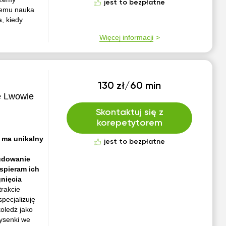
jest to bezpłatne
czemu nauka
a, kiedy
Więcej informacji
130 zł/60 min
e Lwowie
Skontaktuj się z
korepetytorem
k ma unikalny
jest to bezpłatne
budowanie
spieram ich
gnięcia
rakcie
pecjalizuję
oledż jako
ysenki we