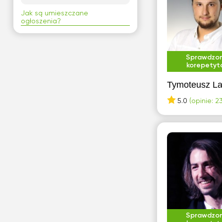
G
Jak są umieszczane
ogłoszenia?
Gdańsk
Gdynia
Sprawdzo
korepetyt
H
Tymoteusz La
Halinów
5.0
(opinie: 23
J
Jastrzębie-Zdrój
Jaworzno
Józefów
K
Kalisz
Katowice
Sprawdzo