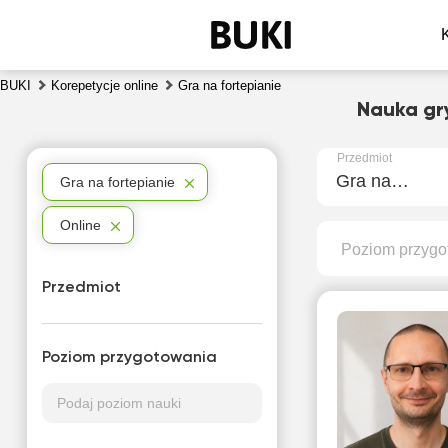
BUKI
Korepetycje online
Gra na fortepianie
Nauka gry
Przedmiot
Gra na fortepianie
Gra na fortepianie
Online
Poziom przygo
Przedmiot
Poziom przygotowania