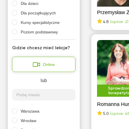
Dla dzieci
Przemysław 
Dla początkujących
4.8
(opinie: 2)
Kursy specjalistyczne
Poziom podstawowy
Gdzie chcesz mieć lekcje?
Online
lub
Sprawdzo
korepetyt
Romanna Hu
Warszawa
5.0
(opinie: 4
Wrocław