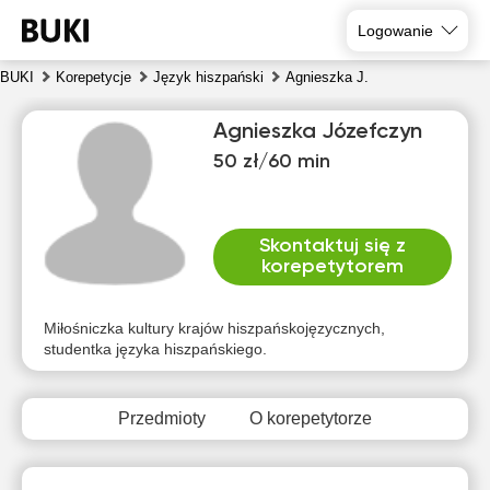
Logowanie
BUKI
Korepetycje
Język hiszpański
Agnieszka J.
Agnieszka Józefczyn
50 zł/60 min
Skontaktuj się z
korepetytorem
nie
pon
wto
śro
czw
pią
9
10
11
12
13
14
Miłośniczka kultury krajów hiszpańskojęzycznych,
studentka języka hiszpańskiego.
Brak
Brak
Brak
Brak
Brak
Brak
dostępnych
dostępnych
dostępnych
dostępnych
dostępnych
dostępny
terminów
terminów
terminów
terminów
terminów
terminów
Przedmioty
O korepetytorze