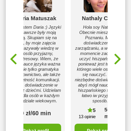
Daria Matuszak
Nathaly Claro
Hej, jestem Daria :) Języki
Hola soy Nathaly!
od zawsze były moją
Obecnie mieszkam w
pasją. Skupiam się na
Poznaniu. Mam
tym, by moje zajęcia
doświadczenie w
przekazywały wiedzę w
zarządzaniu, a w pewnym
sposób przyjazny,
momencie zaczęłam
bezstresowy. Wiem, że
uczyć hiszpańskiego,
przy nauce języka ważna
ponieważ jest to język,
jest nie tylko gramatyka
którego wiele osób chce
czy słownictwo, ale także
się nauczyć. Mam
umiejętność komunikacji.
niezbędne doświadczenie,
Mam doświadczenie w
abyś mógł nauczyć się
pracy z dziećmi. Udzielam
hiszpańskiego szybko,
lekcji dla osób w każdym
łatwo iw przyjemny
przedziale wiekowym.
sposób.
50 zł/60
5
70 zł/60 min
min
13 opinie
Pokaż profil
Pokaż profil