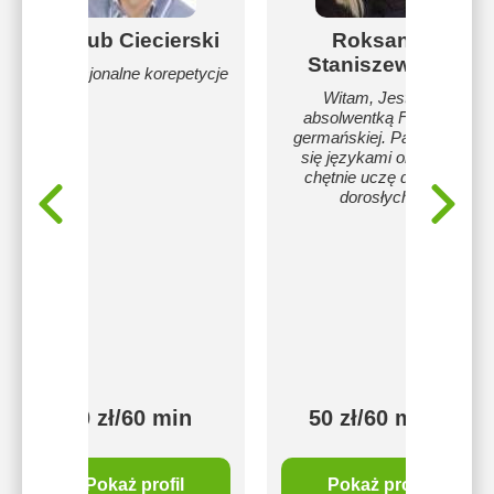
Jakub Ciecierski
Roksana
Staniszewska
Profesjonalne korepetycje
Witam, Jestem
absolwentką Filologii
germańskiej. Pasjonuję
się językami obcymi,
chętnie uczę dzieci i
dorosłych.
50 zł/60 min
50 zł/60 min
Pokaż profil
Pokaż profil