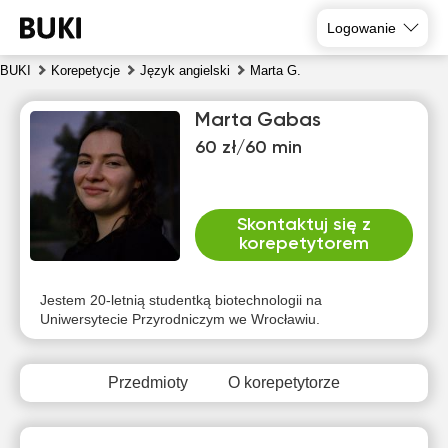
Logowanie
BUKI
Korepetycje
Język angielski
Marta G.
Marta Gabas
60 zł/60 min
Skontaktuj się z
korepetytorem
sob
nie
pon
wto
śro
czw
8
9
10
11
12
13
Jestem 20-letnią studentką biotechnologii na
Uniwersytecie Przyrodniczym we Wrocławiu.
Brak
Brak
Brak
Brak
Brak
Brak
dostępnych
dostępnych
dostępnych
dostępnych
dostępnych
dostępny
terminów
terminów
terminów
terminów
terminów
terminów
Przedmioty
O korepetytorze