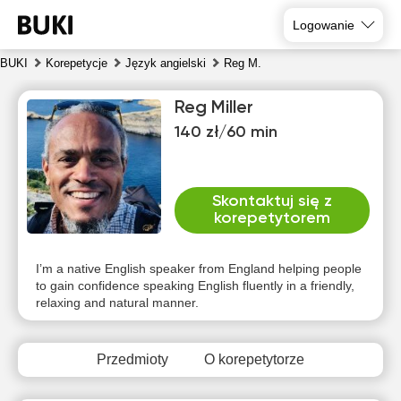
Logowanie
BUKI
Korepetycje
Język angielski
Reg M.
Reg Miller
140 zł/60 min
Skontaktuj się z
korepetytorem
sob
nie
pon
wto
śro
czw
8
9
10
11
12
13
I’m a native English speaker from England helping people
to gain confidence speaking English fluently in a friendly,
relaxing and natural manner.
Brak
Brak
Brak
Brak
Brak
Brak
dostępnych
dostępnych
dostępnych
dostępnych
dostępnych
dostępny
terminów
terminów
terminów
terminów
terminów
terminów
Przedmioty
O korepetytorze