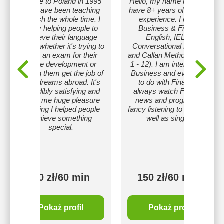
I came to Poland in 1995
Hello, my name is Grae. I
and have been teaching
have 8+ years of teaching
English the whole time. I
experience. I coach
enjoy helping people to
Business & Finance
achieve their language
English, IELTS,
goals, whether it's trying to
Conversational English,
pass an exam for their
and Callan Method(Stages
future development or
1 - 12). I am interested in
helping them get the job of
Business and everything
their dreams abroad. It's
to do with Finance. I
incredibly satisfying and
always watch Financial
gives me huge pleasure
news and programs. I
knowing I helped people
fancy listening to music as
achieve something
well as singing.
special.
130 zł/60 min
150 zł/60 min
Pokaż profil
Pokaż profil