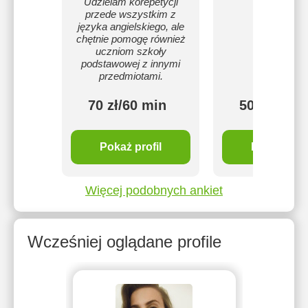
Udzielam korepetycji
przede wszystkim z
języka angielskiego, ale
chętnie pomogę również
uczniom szkoły
podstawowej z innymi
przedmiotami.
70 zł/60 min
50 zł/60 m
Pokaż profil
Pokaż profi
Więcej podobnych ankiet
Wcześniej oglądane profile