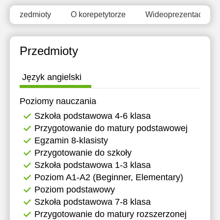
16:00
Przedmioty
O korepetytorze
Wideoprezentacja
16:30
17:00
Przedmioty
17:30
Język angielski
18:00
Poziomy nauczania
18:30
Szkoła podstawowa 4-6 klasa
19:00
Przygotowanie do matury podstawowej
Egzamin 8-klasisty
19:30
Przygotowanie do szkoły
20:00
Szkoła podstawowa 1-3 klasa
Poziom A1-A2 (Beginner, Elementary)
20:30
Poziom podstawowy
21:00
Szkoła podstawowa 7-8 klasa
Przygotowanie do matury rozszerzonej