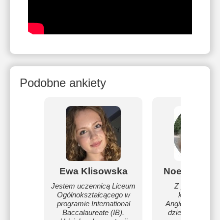
Podobne ankiety
Ewa Klisowska
Noemi Podg
Jestem uczennicą Liceum
Z pasją udzie
Ogólnokształcącego w
korepetycji z 
programie International
Angielskiego uc
Baccalaureate (IB).
dzieciom, doros