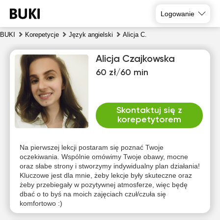
Logowanie
BUKI
Korepetycje
Język angielski
Alicja C.
Alicja Czajkowska
60 zł/60 min
Skontaktuj się z
korepetytorem
sob
nie
pon
wto
śro
czw
8
9
10
11
12
13
Na pierwszej lekcji postaram się poznać Twoje
oczekiwania. Wspólnie omówimy Twoje obawy, mocne
oraz słabe strony i stworzymy indywidualny plan działania!
Brak
Brak
Brak
Brak
Brak
14:30
Kluczowe jest dla mnie, żeby lekcje były skuteczne oraz
dostępnych
dostępnych
dostępnych
dostępnych
dostępnych
d
żeby przebiegały w pozytywnej atmosferze, więc będę
terminów
terminów
terminów
terminów
terminów
t
15:00
dbać o to byś na moich zajęciach czuł/czuła się
komfortowo :)
15:30