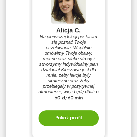
Alicja C.
Na pierwszej lekcji postaram
się poznać Twoje
oczekiwania. Wspólnie
omówimy Twoje obawy,
mocne oraz słabe strony i
stworzymy indywidualny plan
działania! Kluczowe jest dla
mnie, żeby lekcje były
skuteczne oraz żeby
przebiegały w pozytywnej
atmosferze, więc będę dbać o
to byś na moich zajęciach
60 zł/60 min
czuł/czuła się komfortowo :)
Pokaż profil