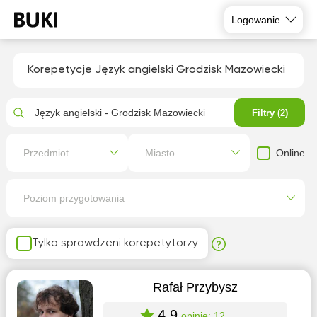
Logowanie
Korepetycje Język angielski Grodzisk Mazowiecki
Język angielski - Grodzisk Mazowiecki
Filtry (2)
Online
Przedmiot
Miasto
Poziom przygotowania
Tylko sprawdzeni korepetytorzy
Rafał Przybysz
4.9
opinie: 12