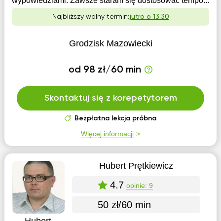
wypowiedziami. Zawsze staram się dostosować tempo...
Najbliższy wolny termin:
jutro o 13:30
Grodzisk Mazowiecki
od 98 zł/60 min
Skontaktuj się z korepetytorem
Bezpłatna lekcja próbna
Więcej informacji
Hubert Prętkiewicz
4.7
opinie: 9
50 zł/60 min