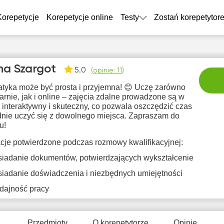
Korepetycje
Korepetycje online
Testy
Zostań korepetytor
na Szargot
5.0
(
opinie: 11
)
tyka może być prosta i przyjemna! 😊 Uczę zarówno
arnie, jak i online – zajęcia zdalne prowadzone są w
interaktywny i skuteczny, co pozwala oszczędzić czas
dnie uczyć się z dowolnego miejsca. Zapraszam do
u!
nie
pon
wto
śro
c
acje potwierdzone podczas rozmowy kwalifikacyjnej:
9
10
11
12
1
iadanie dokumentów, potwierdzających wykształcenie
iadanie doświadczenia i niezbędnych umiejętności
rak
Brak
Brak
Brak
Br
tępnych
dostępnych
dostępnych
dostępnych
dostę
dajność pracy
minów
terminów
terminów
terminów
term
Przedmioty
O korepetytorze
Opinie