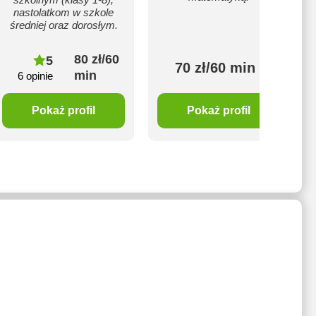
nastolatkom w szkole
średniej oraz dorosłym.
80 zł/60
5
70 zł/60 min
min
6 opinie
Pokaż profil
Pokaż profil