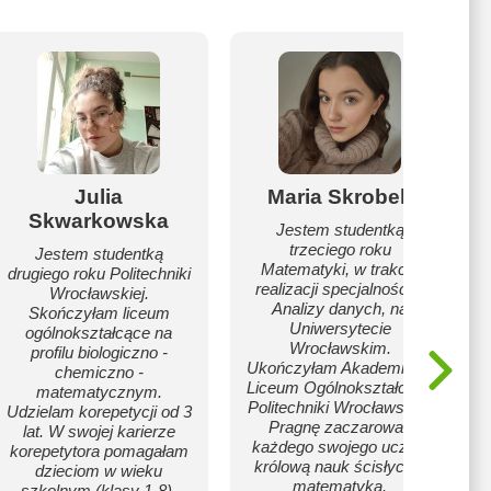
Julia
Maria Skrobek
Skwarkowska
Jestem studentką
trzeciego roku
Jestem studentką
Matematyki, w trakcie
drugiego roku Politechniki
realizacji specjalności z
Wrocławskiej.
Analizy danych, na
Skończyłam liceum
Uniwersytecie
ogólnokształcące na
Wrocławskim.
profilu biologiczno -
Ukończyłam Akademickie
chemiczno -
Liceum Ogólnokształcące
matematycznym.
Politechniki Wrocławskiej.
Udzielam korepetycji od 3
Pragnę zaczarować
lat. W swojej karierze
każdego swojego ucznia
korepetytora pomagałam
królową nauk ścisłych –
dzieciom w wieku
matematyką.
szkolnym (klasy 1-8),