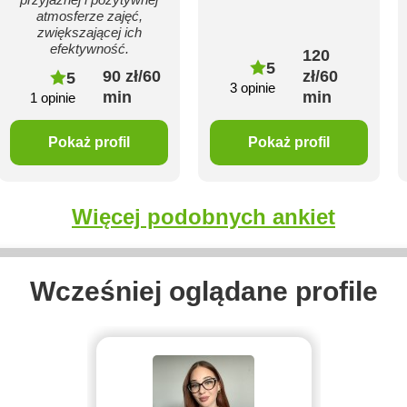
atmosferze zajęć,
zwiększającej ich
efektywność.
120
5
90 zł/60
zł/60
5
3 opinie
min
min
1 opinie
Pokaż profil
Pokaż profil
Więcej podobnych ankiet
Wcześniej oglądane profile