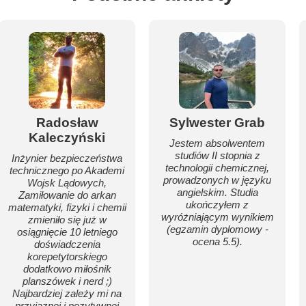
Radosław
Sylwester Grab
Kaleczyński
Jestem absolwentem
studiów II stopnia z
Inżynier bezpieczeństwa
technologii chemicznej,
technicznego po Akademi
prowadzonych w języku
Wojsk Lądowych,
angielskim. Studia
Zamiłowanie do arkan
ukończyłem z
matematyki, fizyki i chemii
wyróżniającym wynikiem
zmieniło się już w
(egzamin dyplomowy -
osiągnięcie 10 letniego
ocena 5.5).
doświadczenia
korepetytorskiego
dodatkowo miłośnik
planszówek i nerd ;)
Najbardziej zależy mi na
przyjaznej i pozytywnej