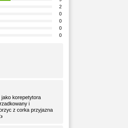
2
0
0
0
0
jako korepetytora
orzadkowany i
orzyc z corka przyjazna
👍