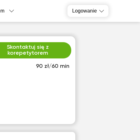
em
Logowanie
Skontaktuj się z
korepetytorem
90 zł/60 min
zw
pią
3
14
ak
Brak
pnych
dostępnych
inów
terminów