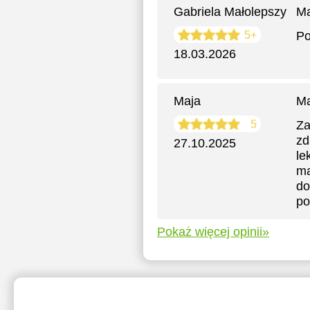
Gabriela Małolepszy
Ma
5+
Po
18.03.2026
Maja
Ma
5
Za
zd
27.10.2025
le
ma
do
po
Pokaż więcej opinii»