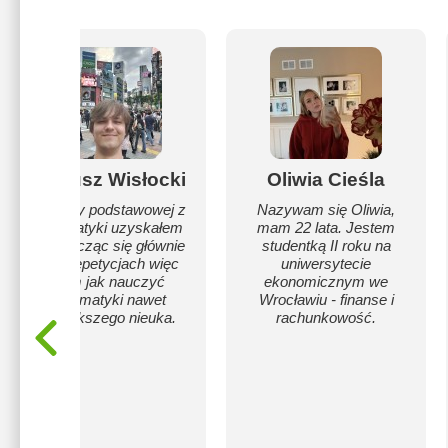
Mateusz Wisłocki
Oliwia Cieśla
Z matury podstawowej z
Nazywam się Oliwia,
matematyki uzyskałem
mam 22 lata. Jestem
100% ucząc się głównie
studentką II roku na
na korepetycjach więc
uniwersytecie
wiem jak nauczyć
ekonomicznym we
matematyki nawet
Wrocławiu - finanse i
największego nieuka.
rachunkowość.