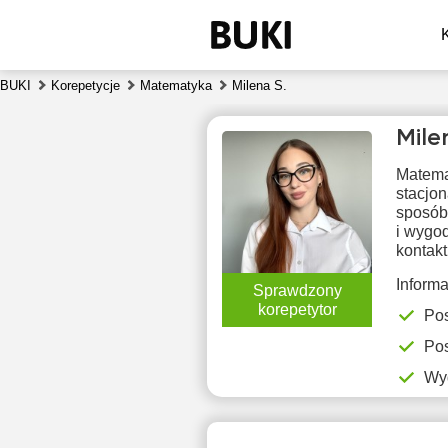
BUKI
Korepetycje
Matematyka
Milena S.
Mile
Matema
stacjon
sposób 
i wygo
kontakt
sob
Inform
Sprawdzony
8
korepetytor
Pos
Pos
Brak
B
dostępnych
dos
Wy
terminów
ter