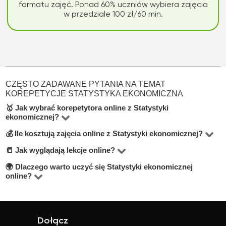
formatu zajęć. Ponad 60% uczniów wybiera zajęcia
w przedziale 100 zł/60 min.
CZĘSTO ZADAWANE PYTANIA NA TEMAT
KOREPETYCJE STATYSTYKA EKONOMICZNA
🥇 Jak wybrać korepetytora online z Statystyki
ekonomicznej?
💰 Ile kosztują zajęcia online z Statystyki ekonomicznej?
W kategorie Statystyka ekonomiczna online znajdziesz 8
korepetytorów. Podczas wyboru zwróć uwagę na stawkę
📒 Jak wyglądają lekcje online?
Ceny za lekcje online w tej kategorii zaczynają się od 50
godzinową, opinie uczniów, doświadczenie oraz
zł, a średnia wynosi około 80 zł za godzinę.
🌍 Dlaczego warto uczyć się Statystyki ekonomicznej
Zajęcia odbywają się głównie przez Zoom lub Google
online?
informacje o wykształceniu. Warto również poszukać
Meet. Nauczyciele zapewniają materiały oraz
nauczycieli oferujących darmową lekcję próbną (szukaj
Lekcje online to oszczędność czasu, większy wybór
dopasowują metody nauczania do Twoich potrzeb.
informacji pod przyciskiem kontaktu).
korepetytorów i elastyczny grafik. To idealne
rozwiązanie, jeśli w Twojej okolicy trudno o dobrego
Dołącz