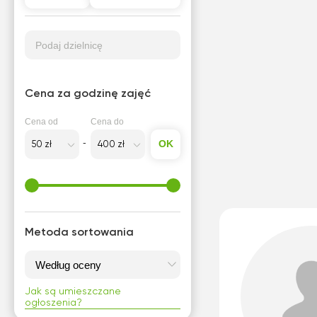
Szkola średnia (profil
podstawowy)
Podaj dzielnicę
Szkola średnia (profil
rozszerzony)
Cena za godzinę zajęć
Cena od
Cena do
OK
Metoda sortowania
Jak są umieszczane
ogłoszenia?