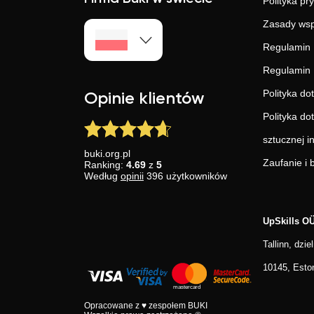
Polityka pr
Zasady wsp
Regulamin 
Regulamin 
Polityka do
Opinie klientów
Polityka do
sztucznej in
buki.org.pl
Zaufanie i
Ranking:
4.69
z
5
Według
opinii
396
użytkowników
UpSkills O
Tallinn, dzi
10145, Esto
Opracowane z ♥ zespołem BUKI