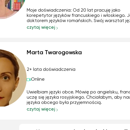
Moje doświadczenia: Od 20 lat pracuję jako
korepetytor języków francuskiego i włoskiego. 
doktorem języków romańskich. Swój warsztat j
doskonaliłam przez wiele lat jako tłumacz i nauc
czytaj więcej
w firmie handlowej, szkole językowej, w mojej firm
oraz innych instytucjach. Odbyłam liczne s...
Marta Twarogowska
2+ lata doświadczenia
Online
Uwielbiam języki obce. Mówię po angielsku, fran
uczę się języka rosyjskiego. Chciałabym, aby na
języka obcego była przyjemnością.
czytaj więcej