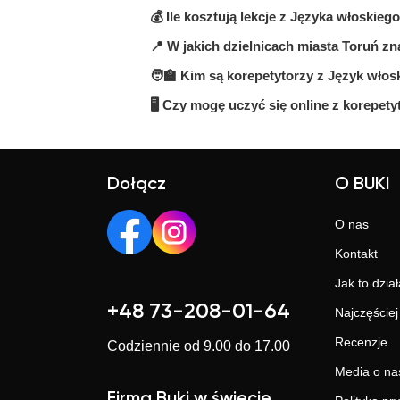
💰 Ile kosztują lekcje z Języka włoskie
Na platformie BUKI znajdziesz 3 kor
cenę, opinie, doświadczenie, wykszta
📍 W jakich dzielnicach miasta Toruń z
Ceny zależą od poziomu, doświadczen
czy dany nauczyciel Ci odpowiada.
do 100 zł/h.
🧑‍🏫 Kim są korepetytorzy z Język włos
Na BUKI możesz znaleźć nauczycieli 
elastyczności.
🖥 Czy mogę uczyć się online z korepet
Na BUKI znajdziesz wykwalifikowany
Sprawdź ich profile i opinie, aby wy
Tak, większość korepetytorów prowad
elastyczny sposób, niezależnie od lok
Dołącz
O BUKI
O nas
Kontakt
Jak to dział
+48 73-208-01-64
Najczęście
Recenzje
Codziennie od 9.00 do 17.00
Media o na
Firma Buki w świecie