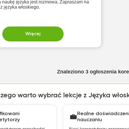
 naukę języka jest rozmowa. Zapraszam na
z języka włoskiego.
Więcej
Znaleziono
3
ogłoszenia kor
zego warto wybrać lekcje z Języka włos
fikowani
Realne doświadczen
💼
etytorzy
nauczaniu