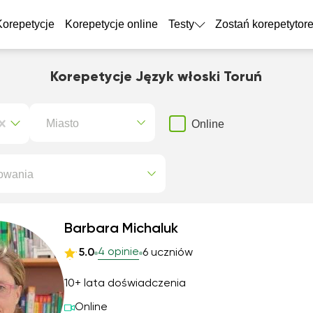
Korepetycje
Korepetycje online
Testy
Zostań korepetytor
Korepetycje Język włoski Toruń
Miasto
Online
owania
Barbara Michaluk
4 opinie
5.0
6 uczniów
10+ lata doświadczenia
Online