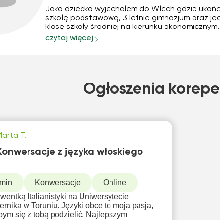
Jako dziecko wyjechalem do Włoch gdzie ukoń
szkołę podstawową, 3 letnie gimnazjum oraz je
klasę szkoły średniej na kierunku ekonomicznym.
powrocie do Polski ukonczylem studia pierwsze
czytaj więcej
stopnia na kierunku filologia włoska, nie zdołałe
jednak obronić z powodu podjęcia się pracy (rów
Ogłoszenia korepe
Marta T.
Konwersacje z języka włoskiego
 min
Konwersacje
Online
wentką Italianistyki na Uniwersytecie
ernika w Toruniu. Języki obce to moja pasja,
abym się z tobą podzielić. Najlepszym