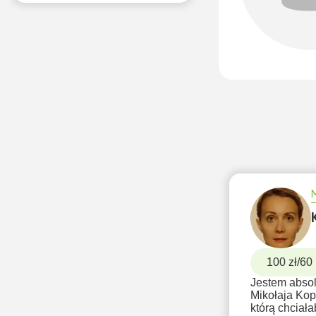
 M.
5.0
ne korepetycje włoski Toruń
line
Konwersacje
100 zł/60
Jestem absol
ora, online)
Mikołaja Kop
którą chciał
Od 12 lat pracuję jako korepetytor