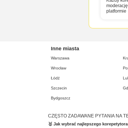
Każdy kor
moderację 
platformie
Inne miasta
Warszawa
Kr
Wrocław
Po
Łódź
Lu
Szczecin
Gd
Bydgoszcz
CZĘSTO ZADAWANE PYTANIA NA T
🥇 Jak wybrać najlepszego korepetytora