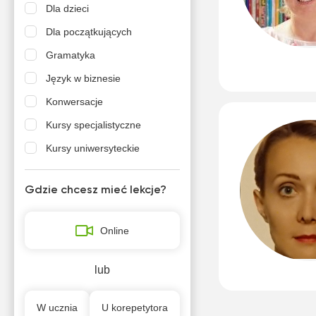
Dla dzieci
Dla początkujących
Gramatyka
Język w biznesie
Konwersacje
Kursy specjalistyczne
Kursy uniwersyteckie
Poziom A1-A2
Gdzie chcesz mieć lekcje?
Poziom B1-B2
Przygotowanie do olimpiad
Online
Studia zagraniczne
Szkoła podstawowa 1-3 klasa
lub
Szkoła podstawowa 4-6 klasa
W ucznia
U korepetytora
Szkoła podstawowa 7-8 klasa