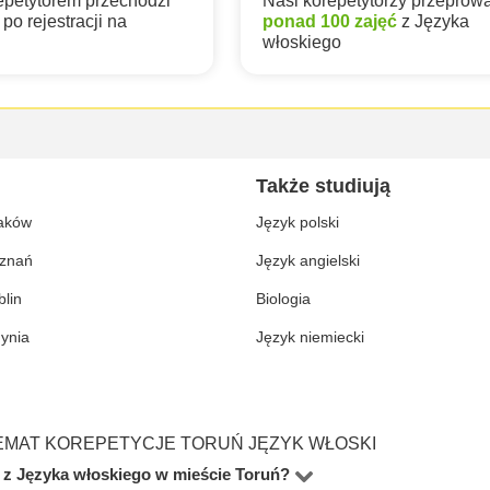
epetytorem przechodzi
Nasi korepetytorzy przeprowa
po rejestracji na
ponad 100 zajęć
z Języka
włoskiego
Także studiują
aków
Język polski
znań
Język angielski
blin
Biologia
ynia
Język niemiecki
EMAT KOREPETYCJE TORUŃ JĘZYK WŁOSKI
 z Języka włoskiego w mieście Toruń?