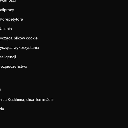
ywatności
ółpracy
Korepetytora
Ucznia
tycząca plików cookie
tycząca wykorzystania
teligencji
 bezpieczeństwo
Ü
elnica Kesklinna, ulica Tornimäe 5,
nia