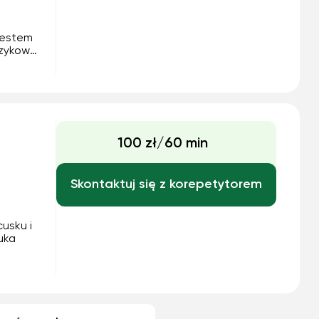
Jestem
ęzykowy
zyciel
ie,
100 zł/60 min
Skontaktuj się z korepetytorem
cusku i
uka