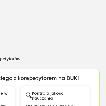
epetytorów
kiego z korepetytorem na BUKI
ie w
Kontrola jakości
🔍
nauczania