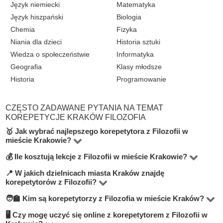
Język niemiecki
Matematyka
Język hiszpański
Biologia
Chemia
Fizyka
Niania dla dzieci
Historia sztuki
Wiedza o społeczeństwie
Informatyka
Geografia
Klasy młodsze
Historia
Programowanie
CZĘSTO ZADAWANE PYTANIA NA TEMAT
KOREPETYCJE KRAKÓW FILOZOFIA
🥇 Jak wybrać najlepszego korepetytora z Filozofii w
mieście Krakowie?
💰 Ile kosztują lekcje z Filozofii w mieście Krakowie?
Na platformie BUKI znajdziesz 2 korepetytorów
oferujących zajęcia z Filozofia w miejscowości Kraków.
📍 W jakich dzielnicach miasta Kraków znajdę
Ceny zależą od poziomu, doświadczenia korepetytora i
korepetytorów z Filozofii?
Przy wyborze zwróć uwagę na cenę, opinie,
trybu zajęć (online lub stacjonarnie). Średnia cena w
🧑‍🏫 Kim są korepetytorzy z Filozofia w mieście Kraków?
doświadczenie, wykształcenie oraz lokalizację. Warto
Na BUKI możesz znaleźć nauczycieli w niemal
mieście Kraków wynosi od 50 do 100 zł/h.
szukać korepetytorów z opcją darmowej lekcji próbnej,
wszystkich dzielnicach miasta Kraków. Możesz też
🖥 Czy mogę uczyć się online z korepetytorem z Filozofii w
Na BUKI znajdziesz wykwalifikowanych nauczycieli,