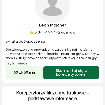
Leon Majcher
12 opinie
5.0
12 uczniów
5+ lata doświadczenia
Doświadczenie w prowadzeniu zajęć z filozofii i etyki na
uniwersytecie oraz szkole średniej; instruktor gry w szachy w
domu kultury; prowadzenie prywatnych lekcji z zakresu gry
na pianinie oraz gitarze; pracowałem również jako pianista
czytaj więcej
w restauracjach w centrum Krakowa.
Skontaktuj się z
50 zł/60 min
korepetytorem
Korepetytorzy filozofii w Krakowie -
podstawowe informacje