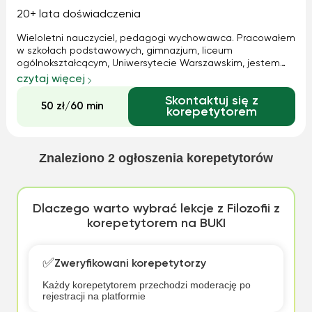
20+ lata doświadczenia
Wieloletni nauczyciel, pedagogi wychowawca. Pracowałem
w szkołach podstawowych, gimnazjum, liceum
ogólnokształcącym, Uniwersytecie Warszawskim, jestem
doświadczonym korepetytorem, konsultantem
czytaj więcej
humanistycznym, pomagam w przygotowaniu do
Skontaktuj się z
egzaminów, zaliczeń, w pisaniu prac wszelkich. Moja dewiza
50 zł/60 min
korepetytorem
to sk...
Znaleziono
2
ogłoszenia korepetytorów
Dlaczego warto wybrać lekcje z Filozofii z
korepetytorem na BUKI
✅
Zweryfikowani korepetytorzy
Każdy korepetytorem przechodzi moderację po
rejestracji na platformie