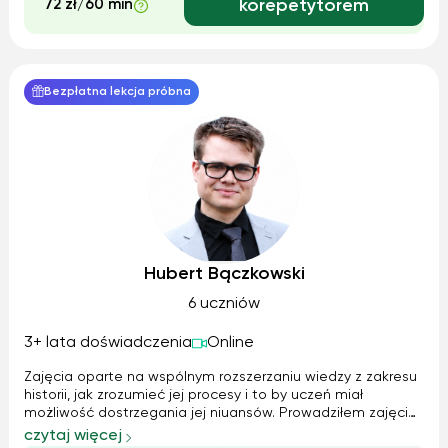
72 zł/60 min
korepetytorem
Bezpłatna lekcja próbna
Hubert Bączkowski
6 uczniów
3+ lata doświadczenia
Online
Zajęcia oparte na wspólnym rozszerzaniu wiedzy z zakresu
historii, jak zrozumieć jej procesy i to by uczeń miał
możliwość dostrzegania jej niuansów. Prowadziłem zajęcia
z historii zarówno dla szkoły podstawowej jak i w formacie
czytaj więcej