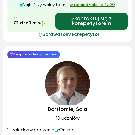
rozszerzonych w klasach szkoły średniej. Uczniowie często
Najbliższy wolny termin:
w poniedziałek o 17:00
mają problem z historią z powodu iście pruskich metod
nauczania tego przedmiotu i braku czasu w systemie
edukacji na dokładne wyjaśnienie tematu.
Skontaktuj się z
od
72 zł/60 min
korepetytorem
Sprawdzony korepetytor
Bezpłatna lekcja próbna
Bartłomiej Sala
10 uczniów
1+ rok doświadczenia
Online