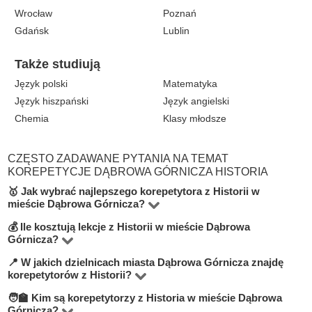
Wrocław
Poznań
Gdańsk
Lublin
Także studiują
Język polski
Matematyka
Język hiszpański
Język angielski
Chemia
Klasy młodsze
CZĘSTO ZADAWANE PYTANIA NA TEMAT
KOREPETYCJE DĄBROWA GÓRNICZA HISTORIA
🥇 Jak wybrać najlepszego korepetytora z Historii w
mieście Dąbrowa Górnicza?
💰 Ile kosztują lekcje z Historii w mieście Dąbrowa
Na platformie BUKI znajdziesz 2 korepetytorów
Górnicza?
oferujących zajęcia z Historia w miejscowości Dąbrowa
📍 W jakich dzielnicach miasta Dąbrowa Górnicza znajdę
Ceny zależą od poziomu, doświadczenia korepetytora i
Górnicza. Przy wyborze zwróć uwagę na cenę, opinie,
korepetytorów z Historii?
trybu zajęć (online lub stacjonarnie). Średnia cena w
doświadczenie, wykształcenie oraz lokalizację. Warto
🧑‍🏫 Kim są korepetytorzy z Historia w mieście Dąbrowa
Na BUKI możesz znaleźć nauczycieli w niemal
mieście Dąbrowa Górnicza wynosi od 50 do 100 zł/h.
szukać korepetytorów z opcją darmowej lekcji próbnej,
Górnicza?