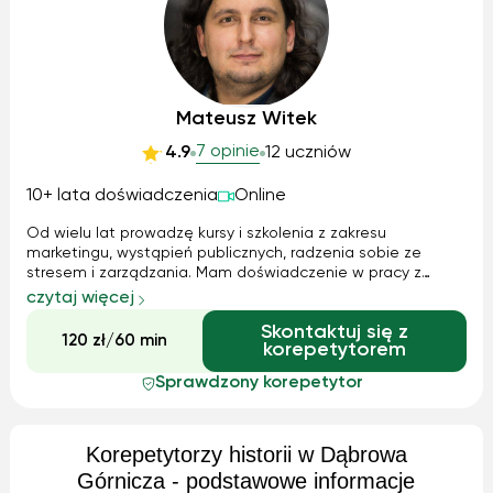
Mateusz Witek
7 opinie
4.9
12 uczniów
10+ lata doświadczenia
Online
Od wielu lat prowadzę kursy i szkolenia z zakresu
marketingu, wystąpień publicznych, radzenia sobie ze
stresem i zarządzania. Mam doświadczenie w pracy z
dużymi grupami, jak i indywidualnymi osobami :) Do
czytaj więcej
każdego ucznia/studenta podchodzę indywidualnie :)
Skontaktuj się z
120 zł/60 min
korepetytorem
Sprawdzony korepetytor
Korepetytorzy historii w Dąbrowa
Górnicza - podstawowe informacje