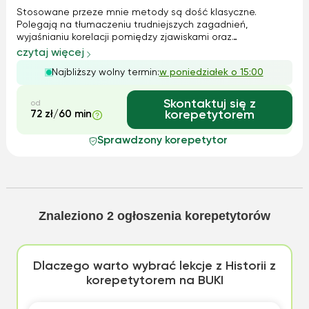
Stosowane przeze mnie metody są dość klasyczne.
Polegają na tłumaczeniu trudniejszych zagadnień,
wyjaśnianiu korelacji pomiędzy zjawiskami oraz
podpowiadaniu uczniom na czym winni się skupić
czytaj więcej
opanowując materiał.
Najbliższy wolny termin:
w poniedziałek o 15:00
Skontaktuj się z
od
72 zł/60 min
korepetytorem
Sprawdzony korepetytor
Znaleziono
2
ogłoszenia korepetytorów
Dlaczego warto wybrać lekcje z Historii z
korepetytorem na BUKI