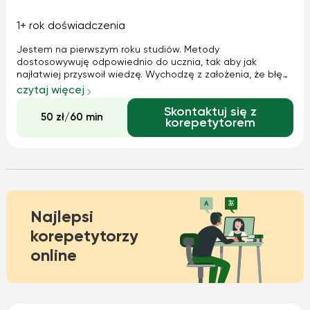
1+ rok doświadczenia
Jestem na pierwszym roku studiów. Metody
dostosowywuję odpowiednio do ucznia, tak aby jak
najłatwiej przyswoił wiedzę. Wychodzę z założenia, że błędy
to rzecz ludzka a kto płyta nie błądzi. Jestem cierpliwa.
czytaj więcej
Jednocześnie dobrze jeśli uczeń wykazuje jakieś
Skontaktuj się z
zaangażowanie.
50 zł/60 min
korepetytorem
Najlepsi
korepetytorzy
online