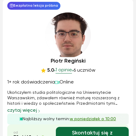
Bezpłatna lekcja próbna
Piotr Regiński
1 opinie
5.0
6 uczniów
1+ rok doświadczenia
Online
Ukończyłem studia politologiczne na Uniwersytecie
Warszawskim, zdawałem również maturę rozszerzoną z
historii i wiedzy o społeczeństwie. Przedmiotami tymi
interesowałem się również hobbistycznie. Jestem w stanie
czytaj więcej
nie tylko przekazać wiedzę, pomóc zrozumieć czy
Najbliższy wolny termin:
w poniedziałek o 10:00
powtórzyć dane zagadnienie, ale również ...
Skontaktuj się z
od