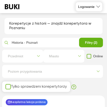
Logowanie
Korepetycje z historii — znajdź korepetytora w
Poznaniu
Historia - Poznań
Filtry (2)
Online
Przedmiot
Miasto
Poziom przygotowania
Tylko sprawdzeni korepetytorzy
Bezpłatna lekcja próbna