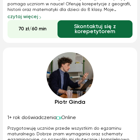
pomaga uczniom w nauce! Oferuję korepetycje z geografii,
historii oraz matematyki dla dzieci do 8 klasy. Moje
podejście opiera się na cierpliwości, indywidualnym
czytaj więcej
podejściu i dostosowaniu tempa nauki do potrzeb ucznia.
Skontaktuj się z
Dzięki temu zrozumienie trud...
70 zł/60 min
korepetytorem
Piotr Ginda
1+ rok doświadczenia
Online
Przygotowuję uczniów przede wszystkim do egzaminu
maturalnego. Dobrze znam wymagania oraz schematy
egzaminacyjne, co pozwoliło mi skutecznie i kompleksowo