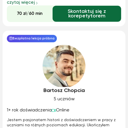
historia to nie tylko suche fakty z przeszłości. Pomogę w
czytaj więcej
przyswajaniu wiedzy historycznej, łączeniu przyczynowo-
Skontaktuj się z
skutkowym czy zapamiętywaniu dat.
70 zł/60 min
korepetytorem
Bezpłatna lekcja próbna
Bartosz Chopcia
5 uczniów
1+ rok doświadczenia
Online
Jestem pasjonatem historii z doświadczeniem w pracy z
uczniami na różnych poziomach edukacji. Ukończyłem