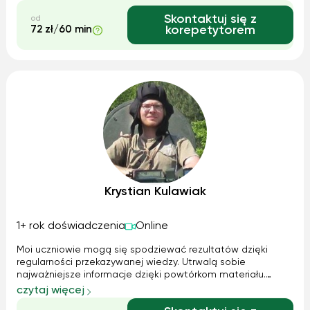
Skontaktuj się z
od
72 zł/60 min
korepetytorem
Krystian Kulawiak
1+ rok doświadczenia
Online
Moi uczniowie mogą się spodziewać rezultatów dzięki
regularności przekazywanej wiedzy. Utrwalą sobie
najważniejsze informacje dzięki powtórkom materiału.
Same korepetycje bez pracy własnej w domu nie wróżą
czytaj więcej
sukcesu.