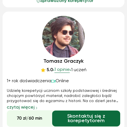
Sprawdzony korepetytor
Tomasz Graczyk
1 opinie
5.0
1 uczeń
1+ rok doświadczenia
Online
Udzielę korepetycji uczniom szkoły podstawowej i średniej
chcącym powtórzyć materiał, nadrobić zaległości bądź
przygotować się do egzaminu z historii. Na co dzień jestem
studentem II roku na Wydziale Historii UAM - specjalizacja
czytaj więcej
nauczycielska, zatem potrafię w przystępny sposób pomóc
Skontaktuj się z
zrozumieć dany ...
70 zł/60 min
korepetytorem