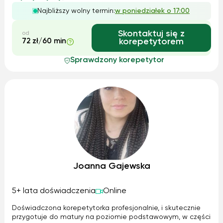
rozszerzonych w klasach szkoły średniej. Uczniowie często
Najbliższy wolny termin:
w poniedziałek o 17:00
mają problem z historią z powodu iście pruskich metod
nauczania tego przedmiotu i braku czasu w systemie
edukacji na dokładne wyjaśnienie tematu.
Skontaktuj się z
od
72 zł/60 min
korepetytorem
Sprawdzony korepetytor
Joanna Gajewska
5+ lata doświadczenia
Online
Doświadczona korepetytorka profesjonalnie, i skutecznie
przygotuje do matury na poziomie podstawowym, w części