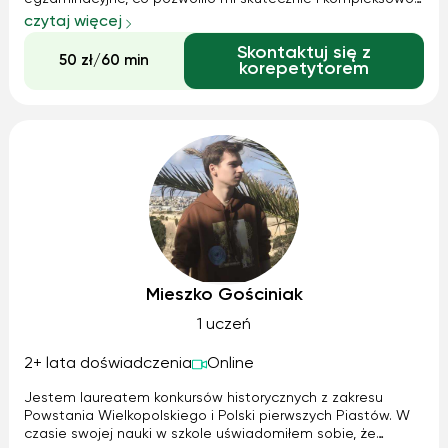
przygotowywać uczniów do osiągania satysfakcjonujących
czytaj więcej
wyników na maturze. W swojej pracy stawiam na
Skontaktuj się z
indywidualne podejście, systematyczne utrwalanie
50 zł/60 min
korepetytorem
materiału oraz rozwijanie umiejętności niezbędnych do
efektywnego rozwiązywania zadań egzaminacyjnych.
Mieszko Gościniak
1 uczeń
2+ lata doświadczenia
Online
Jestem laureatem konkursów historycznych z zakresu
Powstania Wielkopolskiego i Polski pierwszych Piastów. W
czasie swojej nauki w szkole uświadomiłem sobie, że