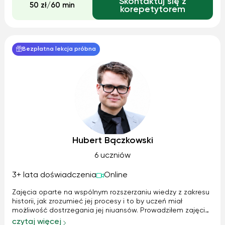
Skontaktuj się z
50 zł/60 min
korepetytorem
Bezpłatna lekcja próbna
Hubert Bączkowski
6 uczniów
3+ lata doświadczenia
Online
Zajęcia oparte na wspólnym rozszerzaniu wiedzy z zakresu
historii, jak zrozumieć jej procesy i to by uczeń miał
możliwość dostrzegania jej niuansów. Prowadziłem zajęcia
z historii zarówno dla szkoły podstawowej jak i w formacie
czytaj więcej