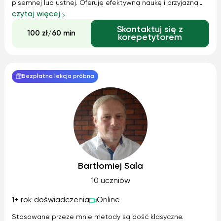
pisemnej lub ustnej. Oferuję efektywną naukę i przyjazną
atmosferę zajęć – pomogę zrozumieć schematy
czytaj więcej
egzaminacyjne, pomogę odnaleźć klucz do rozwiązywania
Skontaktuj się z
arkuszy maturalnych i nauczę każde...
100 zł/60 min
korepetytorem
Bezpłatna lekcja próbna
Bartłomiej Sala
10 uczniów
1+ rok doświadczenia
Online
Stosowane przeze mnie metody są dość klasyczne.