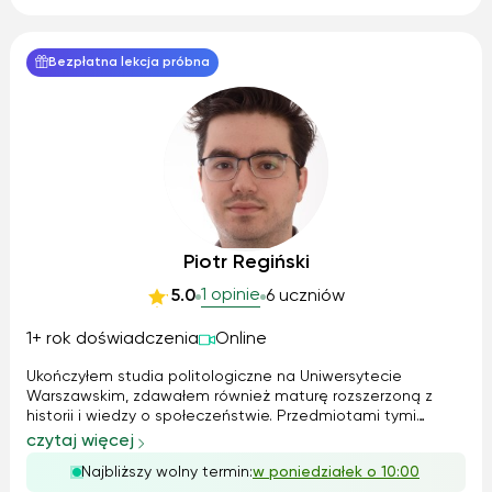
Bezpłatna lekcja próbna
Piotr Regiński
1 opinie
5.0
6 uczniów
1+ rok doświadczenia
Online
Ukończyłem studia politologiczne na Uniwersytecie
Warszawskim, zdawałem również maturę rozszerzoną z
historii i wiedzy o społeczeństwie. Przedmiotami tymi
interesowałem się również hobbistycznie. Jestem w stanie
czytaj więcej
nie tylko przekazać wiedzę, pomóc zrozumieć czy
Najbliższy wolny termin:
w poniedziałek o 10:00
powtórzyć dane zagadnienie, ale również ...