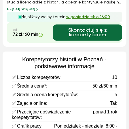
studia licencjackie z historii, a obecnie kontynuuję naukę na
studiach magisterskich na tej samej uczelni, co pozwala mi
czytaj więcej
łączyć aktualną wiedzę akademicką z praktycznym
Najbliższy wolny termin:
w poniedziałek o 16:00
podejściem do nauczania.
Skontaktuj się z
od
72 zł/60 min
korepetytorem
Korepetytorzy historii w Poznań -
podstawowe informacje
✅ Liczba korepetytorów:
10
✅ Średnia cena*:
50 zł/60 min
✅ Średnia ocena korepetytorów:
5
✅ Zajęcia online:
Tak
✅ Przeciętne doświadczenie
ponad 1 rok
korepetytorów:
✅ Grafik pracy
Poniedziałek - niedziela, 8:00 -