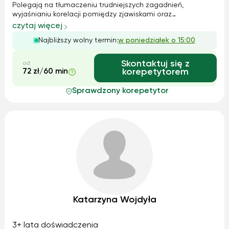
Polegają na tłumaczeniu trudniejszych zagadnień,
wyjaśnianiu korelacji pomiędzy zjawiskami oraz
podpowiadaniu uczniom na czym winni się skupić
czytaj więcej
opanowując materiał.
Najbliższy wolny termin:
w poniedziałek o 15:00
Skontaktuj się z
od
72 zł/60 min
korepetytorem
Sprawdzony korepetytor
Katarzyna Wojdyła
3+ lata doświadczenia