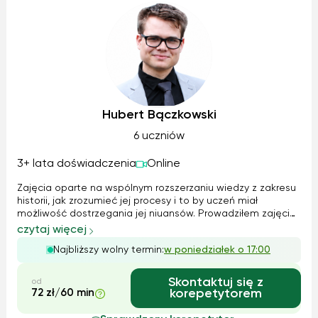
Hubert Bączkowski
6 uczniów
3+ lata doświadczenia
Online
Zajęcia oparte na wspólnym rozszerzaniu wiedzy z zakresu
historii, jak zrozumieć jej procesy i to by uczeń miał
możliwość dostrzegania jej niuansów. Prowadziłem zajęcia
z historii zarówno dla szkoły podstawowej jak i w formacie
czytaj więcej
rozszerzonych w klasach szkoły średniej. Uczniowie często
Najbliższy wolny termin:
w poniedziałek o 17:00
mają problem z historią z powodu iście pruskich metod
nauczania tego przedmiotu i braku czasu w systemie
edukacji na dokładne wyjaśnienie tematu.
Skontaktuj się z
od
72 zł/60 min
korepetytorem