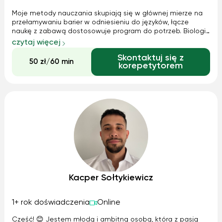
Moje metody nauczania skupiają się w głównej mierze na
przełamywaniu barier w odniesieniu do języków, łącze
naukę z zabawą dostosowuje program do potrzeb. Biologii
oraz historii uczę w sposób dostosowany do każdego,
czytaj więcej
staram się dobrać taką metodę, by każdy potrafił się
Skontaktuj się z
odnaleźć.
50 zł/60 min
korepetytorem
Kacper Sołtykiewicz
1+ rok doświadczenia
Online
Cześć! 😊 Jestem młodą i ambitną osobą, która z pasją