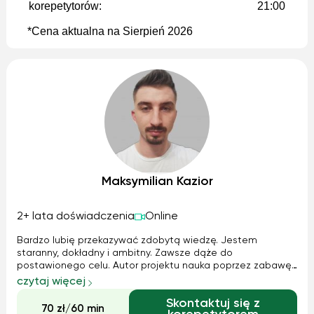
korepetytorów:
21:00
*Cena aktualna na Sierpień 2026
Maksymilian Kazior
2+ lata doświadczenia
Online
Bardzo lubię przekazywać zdobytą wiedzę. Jestem
staranny, dokładny i ambitny. Zawsze dąże do
postawionego celu. Autor projektu nauka poprzez zabawę !
Kilkukrotnie miałem zaszczyt zostać laureatem w
czytaj więcej
konkursach z wszelakich dziedzin: historia, matematyka,
Skontaktuj się z
fizyka, geografia, wiedza o społeczeństwie, p...
70 zł/60 min