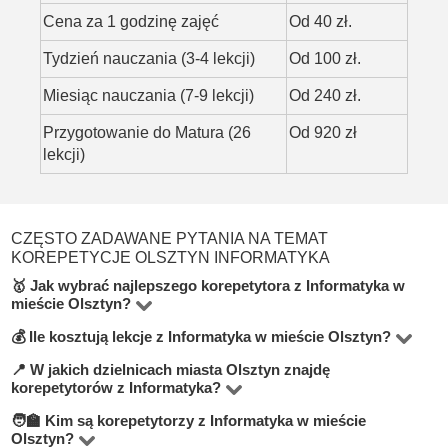
Cena za 1 godzinę zajęć
Od 40 zł.
Tydzień nauczania (3-4 lekcji)
Od 100 zł.
Miesiąc nauczania (7-9 lekcji)
Od 240 zł.
Przygotowanie do Matura (26
Od 920 zł
lekcji)
CZĘSTO ZADAWANE PYTANIA NA TEMAT
KOREPETYCJE OLSZTYN INFORMATYKA
🥇 Jak wybrać najlepszego korepetytora z Informatyka w
mieście Olsztyn?
💰 Ile kosztują lekcje z Informatyka w mieście Olsztyn?
Na platformie BUKI znajdziesz 1 korepetytorów
oferujących zajęcia z Informatyka w miejscowości
📍 W jakich dzielnicach miasta Olsztyn znajdę
Ceny zależą od poziomu, doświadczenia korepetytora i
korepetytorów z Informatyka?
Olsztyn. Przy wyborze zwróć uwagę na cenę, opinie,
trybu zajęć (online lub stacjonarnie). Średnia cena w
🧑‍🏫 Kim są korepetytorzy z Informatyka w mieście
doświadczenie, wykształcenie oraz lokalizację. Warto
Na BUKI możesz znaleźć nauczycieli w niemal
mieście Olsztyn wynosi od 50 do 100 zł/h.
Olsztyn?