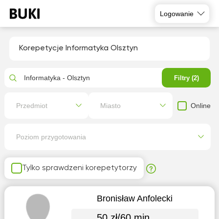
Logowanie
Korepetycje Informatyka Olsztyn
Informatyka - Olsztyn
Filtry (2)
Online
Przedmiot
Miasto
Poziom przygotowania
Tylko sprawdzeni korepetytorzy
Bronisław Anfolecki
50 zł/60 min