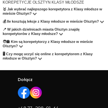
KOREPETYCJE OLSZTYN KLASY MŁODSZE
🥇 Jak wybrać najlepszego korepetytora z Klasy młodsze w
mieście Olsztyn?
💰 Ile kosztują lekcje z Klasy młodsze w mieście Olsztyn?
Na platformie BUKI znajdziesz 2 korepetytorów
oferujących zajęcia z Klasy młodsze w miejscowości
📍 W jakich dzielnicach miasta Olsztyn znajdę
Ceny zależą od poziomu, doświadczenia korepetytora i
korepetytorów z Klasy młodsze?
Olsztyn. Przy wyborze zwróć uwagę na cenę, opinie,
trybu zajęć (online lub stacjonarnie). Średnia cena w
🧑‍🏫 Kim są korepetytorzy z Klasy młodsze w mieście
doświadczenie, wykształcenie oraz lokalizację. Warto
Na BUKI możesz znaleźć nauczycieli w niemal
mieście Olsztyn wynosi od 50 do 100 zł/h.
Olsztyn?
szukać korepetytorów z opcją darmowej lekcji próbnej,
wszystkich dzielnicach miasta Olsztyn. Możesz też
🖥 Czy mogę uczyć się online z korepetytorem z Klasy
Na BUKI znajdziesz wykwalifikowanych nauczycieli,
aby sprawdzić, czy dany nauczyciel Ci odpowiada.
wybrać lekcje online, jeśli zależy Ci na elastyczności.
młodsze w Olsztyn?
studentów oraz praktyków z doświadczeniem. Średnia
Tak, większość korepetytorów prowadzi zajęcia online.
ocena korepetytorów to 4.8/5. Sprawdź ich profile i
To wygodne rozwiązanie, które często jest też tańsze.
opinie, aby wybrać najlepszego.
Online możesz uczyć się w elastyczny sposób,
Dołącz
niezależnie od lokalizacji.