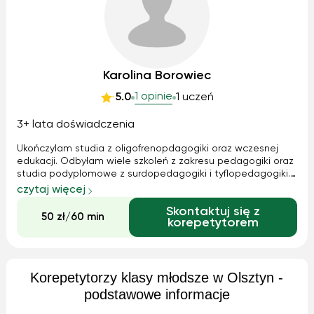
Karolina Borowiec
1 opinie
5.0
1 uczeń
3+ lata doświadczenia
Ukończylam studia z oligofrenopdagogiki oraz wczesnej
edukacji. Odbyłam wiele szkoleń z zakresu pedagogiki oraz
studia podyplomowe z surdopedagogiki i tyflopedagogiki.
Na codzień pracuje jako wychowawca w klasie I oraz
czytaj więcej
prowadzę zajecia rewalidacyjne z dziećmi w wieku 7- 14 lat.
Skontaktuj się z
Bardzo lubie prace z ...
50 zł/60 min
korepetytorem
Korepetytorzy klasy młodsze w Olsztyn -
podstawowe informacje