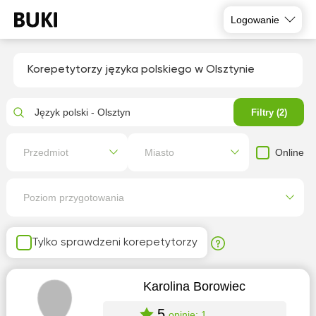
Logowanie
Korepetytorzy języka polskiego w Olsztynie
Język polski - Olsztyn
Filtry (2)
Online
Przedmiot
Miasto
Poziom przygotowania
Tylko sprawdzeni korepetytorzy
Karolina Borowiec
5
opinie: 1