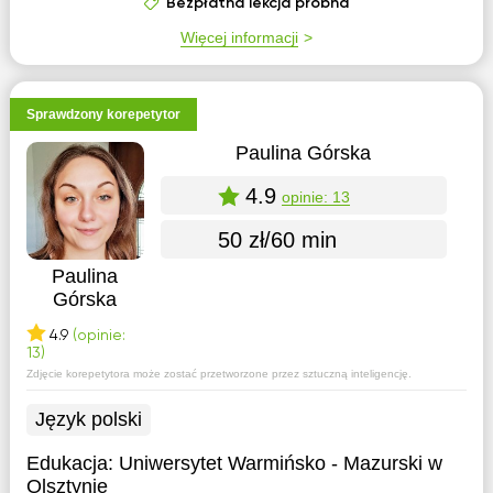
Bezpłatna lekcja próbna
Więcej informacji
Sprawdzony korepetytor
Paulina Górska
4.9
opinie: 13
50 zł/60 min
Paulina
Górska
4.9
(opinie:
13)
Zdjęcie korepetytora może zostać przetworzone przez sztuczną inteligencję.
Język polski
Edukacja:
Uniwersytet Warmińsko - Mazurski w
Olsztynie