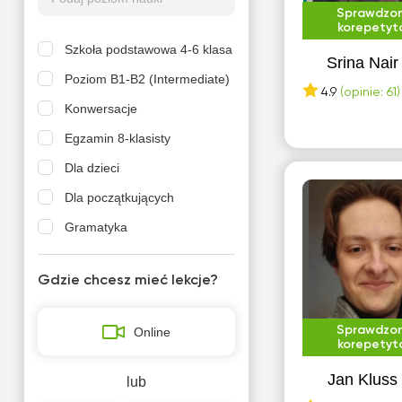
Sprawdzo
korepetyt
Szkoła podstawowa 4-6 klasa
Srina Nair
Poziom B1-B2 (Intermediate)
4.9
(opinie: 61)
Konwersacje
Egzamin 8-klasisty
Dla dzieci
Dla początkujących
Gramatyka
IGCSE
Gdzie chcesz mieć lekcje?
Język w biznesie
Konkurs przedmiotowy
Sprawdzo
Online
Kursy uniwersyteckie
korepetyt
Native speaker
Jan Kluss
lub