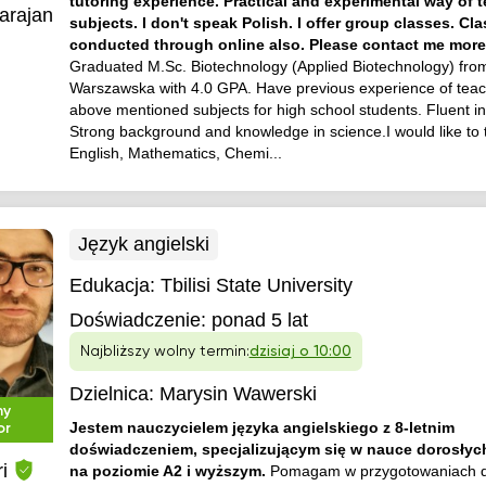
tutoring experience. Practical and experimental way of 
arajan
subjects. I don't speak Polish. I offer group classes. Cl
conducted through online also. Please contact me more 
Graduated M.Sc. Biotechnology (Applied Biotechnology) from
Warszawska with 4.0 GPA. Have previous experience of teac
above mentioned subjects for high school students. Fluent in
Strong background and knowledge in science.I would like to
English, Mathematics, Chemi...
Język angielski
Edukacja:
Tbilisi State University
Doświadczenie:
ponad 5 lat
Najbliższy wolny termin:
dzisiaj o 10:00
Dzielnica:
Marysin Wawerski
ny
Jestem nauczycielem języka angielskiego z 8-letnim
or
doświadczeniem, specjalizującym się w nauce dorosłych
i
na poziomie A2 i wyższym.
Pomagam w przygotowaniach 