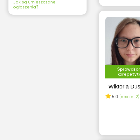
Jak są umieszczane
Przygotowanie do TOEFL
ogłoszenia?
Studia zagraniczne
Szkoła podstawowa 1-3 klasa
Szkoła podstawowa 7-8 klasa
Szkola średnia (profil
podstawowy)
Szkola średnia (profil
rozszerzony)
Sprawdzo
korepetyt
Wiktoria Dus
5.0
(opinie: 2)