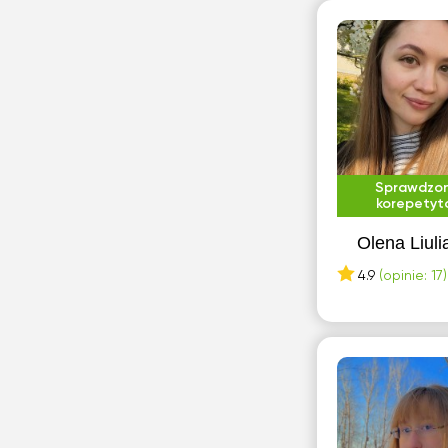
Sprawdzo
korepetyt
Olena Liuli
4.9
(opinie: 17)