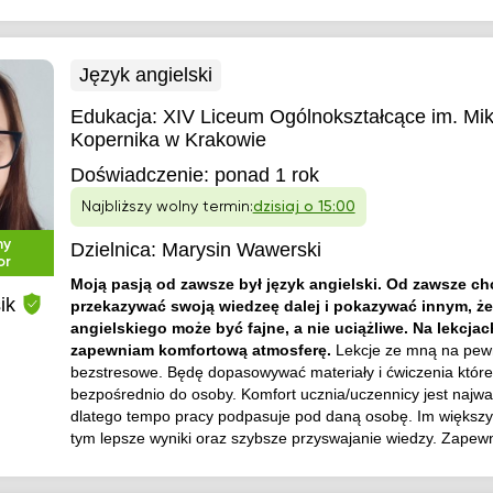
Język angielski
Edukacja:
XIV Liceum Ogólnokształcące im. Mik
Kopernika w Krakowie
Doświadczenie:
ponad 1 rok
Najbliższy wolny termin:
dzisiaj o 15:00
ny
Dzielnica:
Marysin Wawerski
or
Moją pasją od zawsze był język angielski. Od zawsze ch
ik
przekazywać swoją wiedzeę dalej i pokazywać innym, że
angielskiego może być fajne, a nie uciążliwe. Na lekcja
zapewniam komfortową atmosferę.
Lekcje ze mną na pe
bezstresowe. Będę dopasowywać materiały i ćwiczenia któr
bezpośrednio do osoby. Komfort ucznia/uczennicy jest najwa
dlatego tempo pracy podpasuje pod daną osobę. Im większy
tym lepsze wyniki oraz szybsze przyswajanie wiedzy. Zapewn