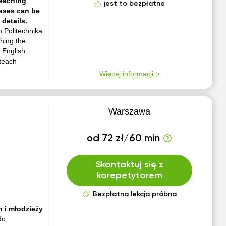
teaching
jest to bezpłatne
asses can be
details.
 Politechnika
hing the
 English.
 teach
Więcej informacji
Warszawa
od 72 zł/60 min
Skontaktuj się z
korepetytorem
Bezpłatna lekcja próbna
 i młodzieży
do