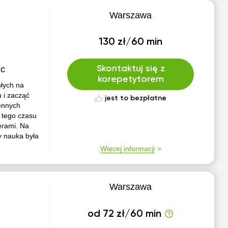
Warszawa
130 zł/60 min
ic
Skontaktuj się z
korepetytorem
słych na
 i zacząć
jest to bezpłatne
iennych
 tego czasu
erami. Na
y nauka była
Więcej informacji
Warszawa
od 72 zł/60 min