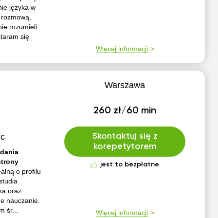
ie języka w
z rozmową,
ie rozumieli
taram się
Więcej informacji
Warszawa
260 zł/60 min
ic
Skontaktuj się z
korepetytorem
adania
strony
jest to bezpłatne
alną o profilu
studia
ka oraz
ne nauczanie.
 śr...
Więcej informacji