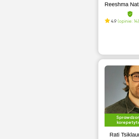
Reeshma Nat
4.9
(opinie: 14)
Sprawdzo
korepetyt
Rati Tsiklaur