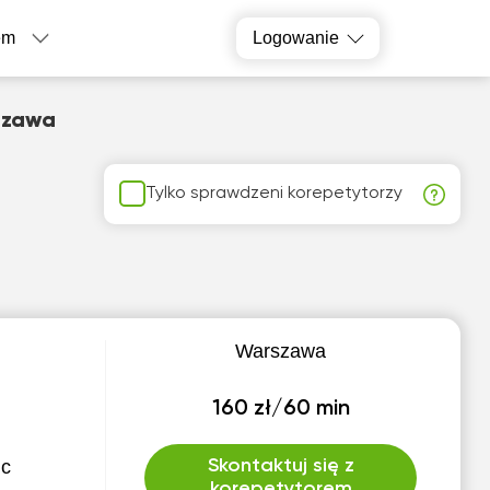
em
Logowanie
szawa
Tylko sprawdzeni korepetytorzy
Warszawa
160 zł/60 min
ic
Skontaktuj się z
korepetytorem