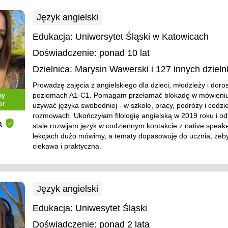
Język angielski
Edukacja:
Uniwersytet Śląski w Katowicach
Doświadczenie:
ponad 10 lat
Dzielnica:
Marysin Wawerski
i 127 innych dzieln
Prowadzę zajęcia z angielskiego dla dzieci, młodzieży i doro
poziomach A1-C1. Pomagam przełamać blokadę w mówieniu
ny
or
używać języka swobodniej - w szkole, pracy, podróży i codz
rozmowach. Ukończyłam filologię angielską w 2019 roku i od
a
stale rozwijam język w codziennym kontakcie z native speak
lekcjach dużo mówimy, a tematy dopasowuję do ucznia, żeb
ciekawa i praktyczna.
Język angielski
Edukacja:
Uniwesytet Śląski
Doświadczenie:
ponad 2 lata