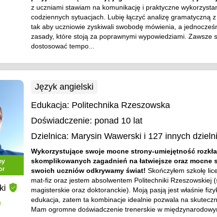
z uczniami stawiam na komunikację i praktyczne wykorzystan
codziennych sytuacjach. Lubię łączyć analizę gramatyczną 
tak aby uczniowie zyskiwali swobodę mówienia, a jednocześn
zasady, które stoją za poprawnymi wypowiedziami. Zawsze s
dostosować tempo...
Język angielski
Edukacja:
Politechnika Rzeszowska
Doświadczenie:
ponad 10 lat
Dzielnica:
Marysin Wawerski
i 127 innych dzieln
Wykorzystujące swoje mocne strony-umiejętność rozkł
skomplikowanych zagadnień na łatwiejsze oraz mocne 
ny
or
swoich uczniów odkrywamy świat!
Skończyłem szkołę lice
mat-fiz oraz jestem absolwentem Politechniki Rzeszowskiej (
ki
magisterskie oraz doktoranckie). Moją pasją jest właśnie fizy
edukacja, zatem ta kombinacje idealnie pozwala na skutecz
)
Mam ogromne doświadczenie trenerskie w międzynarodowym