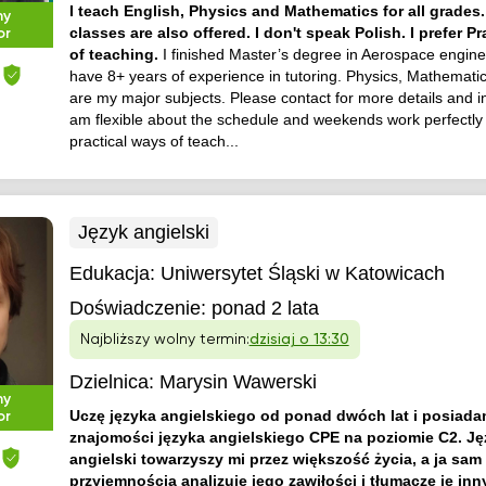
I teach English, Physics and Mathematics for all grades
ny
classes are also offered. I don't speak Polish. I prefer P
or
of teaching.
I finished Master’s degree in Aerospace engin
have 8+ years of experience in tutoring. Physics, Mathemati
are my major subjects. Please contact for more details and in
am flexible about the schedule and weekends work perfectly 
practical ways of teach...
Język angielski
Edukacja:
Uniwersytet Śląski w Katowicach
Doświadczenie:
ponad 2 lata
Najbliższy wolny termin:
dzisiaj o 13:30
Dzielnica:
Marysin Wawerski
ny
Uczę języka angielskiego od ponad dwóch lat i posiadam
or
znajomości języka angielskiego CPE na poziomie C2. Ję
angielski towarzyszy mi przez większość życia, a ja sam 
przyjemnością analizuję jego zawiłości i tłumaczę je in