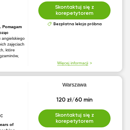
Skontaktuj się z
korepetytorem
Bezpłatna lekcja próbna
go. Pomagam
cząc
 angielskiego
oich zajęciach
h, które
egzaminów,
Więcej informacji
Warszawa
120 zł/60 min
ic
Skontaktuj się z
korepetytorem
ears of