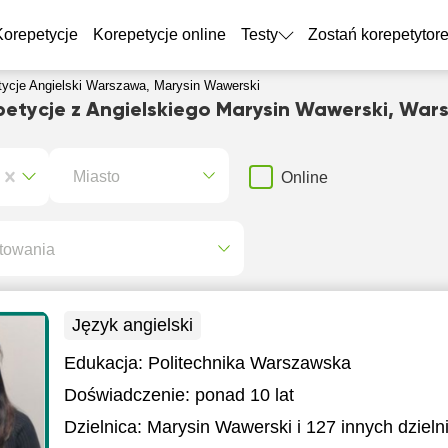
Korepetycje
Korepetycje online
Testy
Zostań korepetytor
tycje Angielski Warszawa, Marysin Wawerski
petycje z Angielskiego Marysin Wawerski, War
Miasto
Online
towania
Język angielski
Edukacja:
Politechnika Warszawska
Doświadczenie:
ponad 10 lat
Dzielnica:
Marysin Wawerski
i 127 innych dzieln