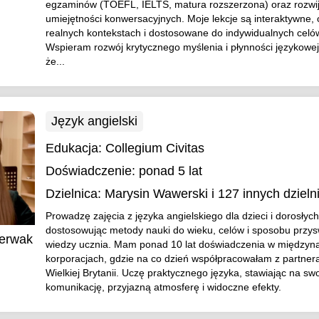
egzaminów (TOEFL, IELTS, matura rozszerzona) oraz rozwi
umiejętności konwersacyjnych. Moje lekcje są interaktywne, 
realnych kontekstach i dostosowane do indywidualnych celó
Wspieram rozwój krytycznego myślenia i płynności językowej
że...
Język angielski
Edukacja:
Collegium Civitas
Doświadczenie:
ponad 5 lat
Dzielnica:
Marysin Wawerski
i 127 innych dzieln
Prowadzę zajęcia z języka angielskiego dla dzieci i dorosłych
dostosowując metody nauki do wieku, celów i sposobu przys
zerwak
wiedzy ucznia. Mam ponad 10 lat doświadczenia w między
korporacjach, gdzie na co dzień współpracowałam z partner
Wielkiej Brytanii. Uczę praktycznego języka, stawiając na s
komunikację, przyjazną atmosferę i widoczne efekty.