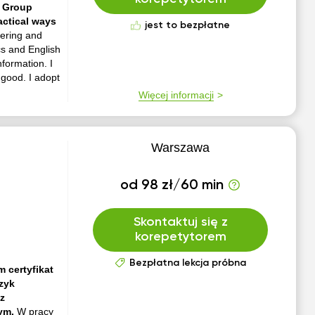
. Group
ractical ways
jest to bezpłatne
eering and
cs and English
formation. I
good. I adopt
Więcej informacji
Warszawa
od 98 zł/60 min
Skontaktuj się z
korepetytorem
Bezpłatna lekcja próbna
 certyfikat
zyk
z
nym.
W pracy