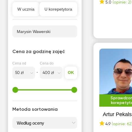
Poziom A1-A2 (Beginner,
5.0
(opinie: 2)
Elementary)
W ucznia
U korepetytora
Poziom C1-C2 (Advanced,
Proficiency)
Marysin Wawerski
Poziom podstawowy
Przygotowanie do CAE
Przygotowanie do FCE
Cena za godzinę zajęć
Przygotowanie do GMAT,
Cena od
Cena do
GRE
OK
Przygotowanie do IB
Przygotowanie do IELTS
Przygotowanie do matury
Sprawdzo
podstawowej
korepetyt
Metoda sortowania
Przygotowanie do matury
Artur Pekals
rozszerzonej
4.9
(opinie: 62
Przygotowanie do szkoły