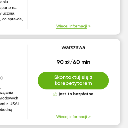
janiu
oparte na
w ucznia.
, co sprawia,
Więcej informacji
Warszawa
90 zł/60 min
ic
Skontaktuj się z
korepetytorem
,
wajania
jest to bezpłatne
narodowych
ami z USA i
wobodną
Więcej informacji