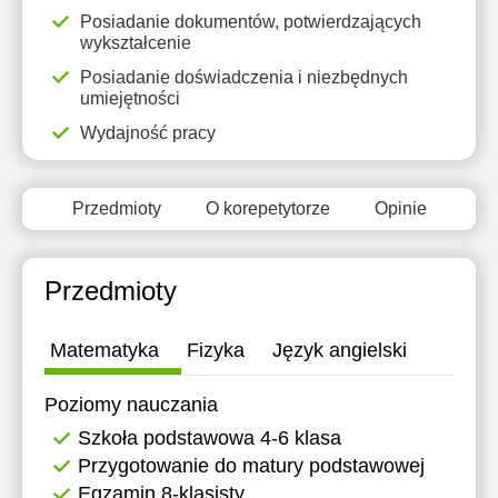
11:30
15:00
Posiadanie dokumentów, potwierdzających
wykształcenie
12:00
15:30
Posiadanie doświadczenia i niezbędnych
umiejętności
12:30
16:00
Wydajność pracy
13:00
16:30
13:30
17:00
Przedmioty
O korepetytorze
Opinie
14:00
17:30
14:30
18:00
Przedmioty
15:00
18:30
Matematyka
Fizyka
Język angielski
19:00
Poziomy nauczania
Szkoła podstawowa 4-6 klasa
Przygotowanie do matury podstawowej
Egzamin 8-klasisty