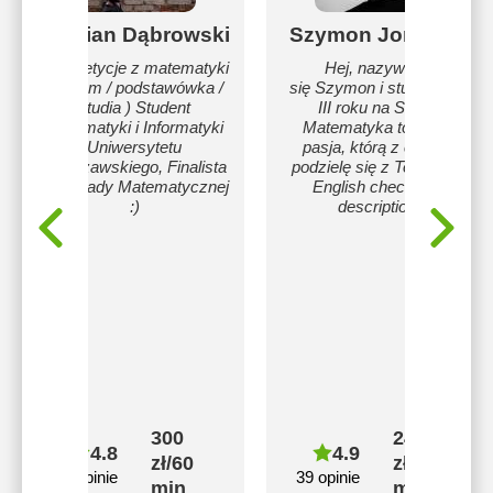
Damian Dąbrowski
Szymon Jończyk
Korepetycje z matematyki
Hej, nazywam
( liceum / podstawówka /
się Szymon i studiuję na
studia ) Student
III roku na SGH.
Matematyki i Informatyki
Matematyka to moja
Uniwersytetu
pasja, którą z chęcią
Warszawskiego, Finalista
podzielę się z Tobą. For
Olimpiady Matematycznej
English check the
:)
description
300
240
4.8
4.9
zł/60
zł/60
2 opinie
39 opinie
min
min