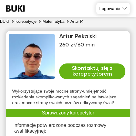
Logowanie
BUKI
Korepetycje
Matematyka
Artur P.
Artur Pekalski
260 zł/60 min
Skontaktuj się z
korepetytorem
czw
pią
sob
nie
pon
wto
6
7
8
9
10
11
Wykorzystujące swoje mocne strony-umiejętność
rozkładania skomplikowanych zagadnień na łatwiejsze
oraz mocne strony swoich uczniów odkrywamy świat!
Brak
Brak
Brak
Brak
10:00
10:00
dostępnych
dostępnych
dostępnych
dostępnych
dos
Sprawdzony korepetytor
terminów
terminów
terminów
terminów
te
10:30
14:00
Informacje potwierdzone podczas rozmowy
11:00
14:30
kwalifikacyjnej: