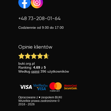
Platforma jest prosta w obsłudze, posiada wygodne filtry i
szybkie dopasowanie nauczyciela.
+48 73-208-01-64
Codziennie od 9.00 do 17.00
Opinie klientów
buki.org.pl
Ranking:
4.69
z
5
Według
opinii
396
użytkowników
Opracowane z ♥ zespołem BUKI
Wszelkie prawa zastrzeżone ©
2016 - 2026