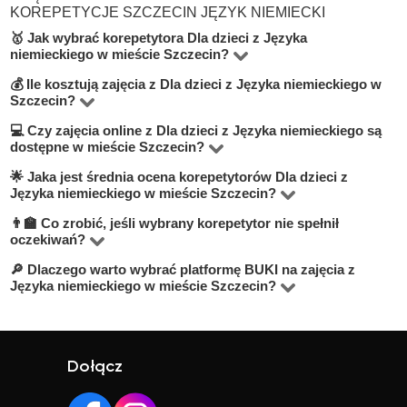
KOREPETYCJE SZCZECIN JĘZYK NIEMIECKI
🥇 Jak wybrać korepetytora Dla dzieci z Języka
niemieckiego w mieście Szczecin?
💰 Ile kosztują zajęcia z Dla dzieci z Języka niemieckiego w
W kategorie Język niemiecki na poziomie Dla dzieci w
Szczecin?
mieście Szczecin znajduje się 8 korepetytorów. Aby
💻 Czy zajęcia online z Dla dzieci z Języka niemieckiego są
Cena indywidualnych zajęć waha się od 50 do 100 zł za
znaleźć najlepszego nauczyciela, zwróć uwagę na
dostępne w mieście Szczecin?
godzinę — w zależności od doświadczenia nauczyciela,
stawkę za godzinę, doświadczenie, wykształcenie, liczbę
🌟 Jaka jest średnia ocena korepetytorów Dla dzieci z
Tak, na BUKI możesz znaleźć korepetytorów
formatu lekcji i poziomu trudności materiału.
opinii oraz możliwość bezpłatnej lekcji próbnej —
Języka niemieckiego w mieście Szczecin?
prowadzących lekcje online przez Zoom lub Google
informacja znajduje się pod przyciskiem "Skontaktuj się z
👨‍🏫 Co zrobić, jeśli wybrany korepetytor nie spełnił
Średnia ocena nauczycieli w tej kategorie wynosi 4.8 na
Meet. Zajęcia online są często bardziej elastyczne,
korepetytorem".
oczekiwań?
5, na podstawie prawdziwych opinii uczniów. Każdy
wygodne i czasem tańsze.
🔎 Dlaczego warto wybrać platformę BUKI na zajęcia z
BUKI to platforma z pomocą techniczną. Jeśli pierwsza
korepetytor ma profil z oceną i komentarzami.
Języka niemieckiego w mieście Szczecin?
lekcja nie spełni Twoich oczekiwań, zostaw nowe
Na platformie BUKI znajdziesz ponad 120 000
zgłoszenie — pomożemy znaleźć innego nauczyciela.
sprawdzonych korepetytorów. Możesz wybrać
nauczyciela według specjalizacji, doświadczenia, opinii i
Dołącz
ceny, a także skorzystać z bezpłatnej lekcji próbnej.